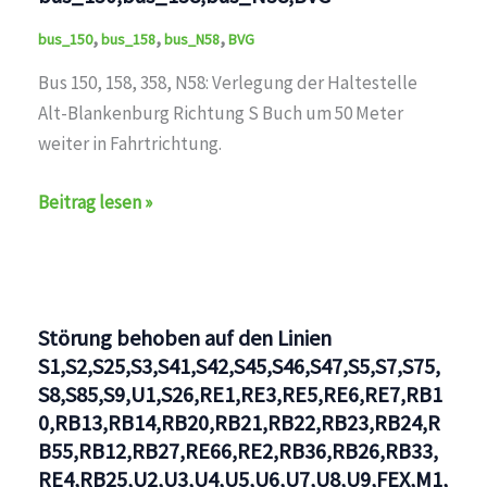
,
,
,
bus_150
bus_158
bus_N58
BVG
Bus 150, 158, 358, N58: Verlegung der Haltestelle
Alt-Blankenburg Richtung S Buch um 50 Meter
weiter in Fahrtrichtung.
Haltestelle
Beitrag lesen »
verlegt
auf
den
Linien
Störung behoben auf den Linien
bus_150,bus_158,bus_N58,BVG
S1,S2,S25,S3,S41,S42,S45,S46,S47,S5,S7,S75,
S8,S85,S9,U1,S26,RE1,RE3,RE5,RE6,RE7,RB1
0,RB13,RB14,RB20,RB21,RB22,RB23,RB24,R
B55,RB12,RB27,RE66,RE2,RB36,RB26,RB33,
RE4,RB25,U2,U3,U4,U5,U6,U7,U8,U9,FEX,M1,