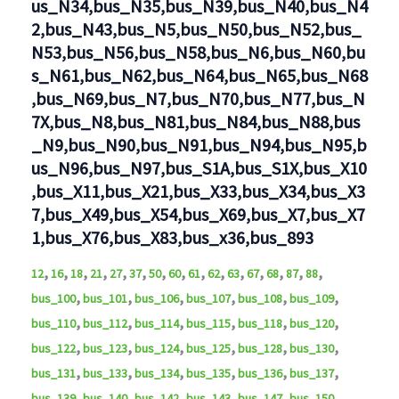
us_N34,bus_N35,bus_N39,bus_N40,bus_N4
2,bus_N43,bus_N5,bus_N50,bus_N52,bus_
N53,bus_N56,bus_N58,bus_N6,bus_N60,bu
s_N61,bus_N62,bus_N64,bus_N65,bus_N68
,bus_N69,bus_N7,bus_N70,bus_N77,bus_N
7X,bus_N8,bus_N81,bus_N84,bus_N88,bus
_N9,bus_N90,bus_N91,bus_N94,bus_N95,b
us_N96,bus_N97,bus_S1A,bus_S1X,bus_X10
,bus_X11,bus_X21,bus_X33,bus_X34,bus_X3
7,bus_X49,bus_X54,bus_X69,bus_X7,bus_X7
1,bus_X76,bus_X83,bus_x36,bus_893
,
,
,
,
,
,
,
,
,
,
,
,
,
,
,
12
16
18
21
27
37
50
60
61
62
63
67
68
87
88
,
,
,
,
,
,
bus_100
bus_101
bus_106
bus_107
bus_108
bus_109
,
,
,
,
,
,
bus_110
bus_112
bus_114
bus_115
bus_118
bus_120
,
,
,
,
,
,
bus_122
bus_123
bus_124
bus_125
bus_128
bus_130
,
,
,
,
,
,
bus_131
bus_133
bus_134
bus_135
bus_136
bus_137
,
,
,
,
,
,
bus_139
bus_140
bus_142
bus_143
bus_147
bus_150