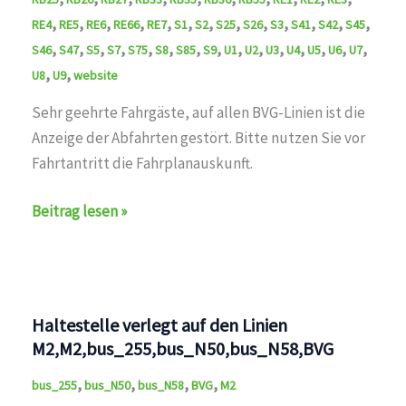
,
,
,
,
,
,
,
,
,
,
,
,
,
RE4
RE5
RE6
RE66
RE7
S1
S2
S25
S26
S3
S41
S42
S45
,
,
,
,
,
,
,
,
,
,
,
,
,
,
,
S46
S47
S5
S7
S75
S8
S85
S9
U1
U2
U3
U4
U5
U6
U7
,
,
U8
U9
website
Sehr geehrte Fahrgäste, auf allen BVG-Linien ist die
Anzeige der Abfahrten gestört. Bitte nutzen Sie vor
Fahrtantritt die Fahrplanauskunft.
Störung
Beitrag lesen »
behoben
auf
den
Linien
Haltestelle verlegt auf den Linien
S1,S2,S25,S3,S41,S42,S45,S46,S47,S5,S7,S75,S8,S85
M2,M2,bus_255,bus_N50,bus_N58,BVG
,
,
,
,
bus_255
bus_N50
bus_N58
BVG
M2