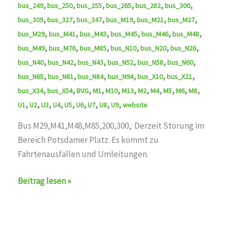
,
,
,
,
,
,
bus_249
bus_250
bus_255
bus_265
bus_282
bus_300
,
,
,
,
,
,
bus_309
bus_327
bus_347
bus_M19
bus_M21
bus_M27
,
,
,
,
,
,
bus_M29
bus_M41
bus_M43
bus_M45
bus_M46
bus_M48
,
,
,
,
,
,
bus_M49
bus_M76
bus_M85
bus_N10
bus_N20
bus_N26
,
,
,
,
,
,
bus_N40
bus_N42
bus_N43
bus_N52
bus_N58
bus_N60
,
,
,
,
,
,
bus_N65
bus_N81
bus_N84
bus_N94
bus_X10
bus_X21
,
,
,
,
,
,
,
,
,
,
,
bus_X34
bus_X54
BVG
M1
M10
M13
M2
M4
M5
M6
M8
,
,
,
,
,
,
,
,
,
U1
U2
U3
U4
U5
U6
U7
U8
U9
website
Bus M29,M41,M48,M85,200,300,: Derzeit Störung im
Bereich Potsdamer Platz. Es kommt zu
Fahrtenausfällen und Umleitungen.
Störung
Beitrag lesen »
auf
den
Linien