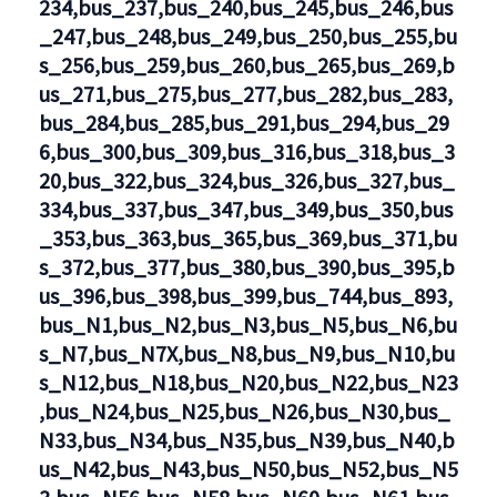
234,bus_237,bus_240,bus_245,bus_246,bus
_247,bus_248,bus_249,bus_250,bus_255,bu
s_256,bus_259,bus_260,bus_265,bus_269,b
us_271,bus_275,bus_277,bus_282,bus_283,
bus_284,bus_285,bus_291,bus_294,bus_29
6,bus_300,bus_309,bus_316,bus_318,bus_3
20,bus_322,bus_324,bus_326,bus_327,bus_
334,bus_337,bus_347,bus_349,bus_350,bus
_353,bus_363,bus_365,bus_369,bus_371,bu
s_372,bus_377,bus_380,bus_390,bus_395,b
us_396,bus_398,bus_399,bus_744,bus_893,
bus_N1,bus_N2,bus_N3,bus_N5,bus_N6,bu
s_N7,bus_N7X,bus_N8,bus_N9,bus_N10,bu
s_N12,bus_N18,bus_N20,bus_N22,bus_N23
,bus_N24,bus_N25,bus_N26,bus_N30,bus_
N33,bus_N34,bus_N35,bus_N39,bus_N40,b
us_N42,bus_N43,bus_N50,bus_N52,bus_N5