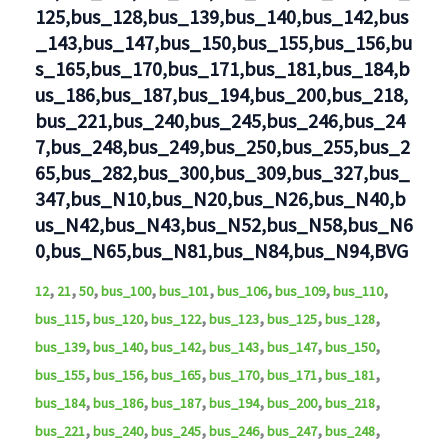
125,bus_128,bus_139,bus_140,bus_142,bus
_143,bus_147,bus_150,bus_155,bus_156,bu
s_165,bus_170,bus_171,bus_181,bus_184,b
us_186,bus_187,bus_194,bus_200,bus_218,
bus_221,bus_240,bus_245,bus_246,bus_24
7,bus_248,bus_249,bus_250,bus_255,bus_2
65,bus_282,bus_300,bus_309,bus_327,bus_
347,bus_N10,bus_N20,bus_N26,bus_N40,b
us_N42,bus_N43,bus_N52,bus_N58,bus_N6
0,bus_N65,bus_N81,bus_N84,bus_N94,BVG
,
,
,
,
,
,
,
,
12
21
50
bus_100
bus_101
bus_106
bus_109
bus_110
,
,
,
,
,
,
bus_115
bus_120
bus_122
bus_123
bus_125
bus_128
,
,
,
,
,
,
bus_139
bus_140
bus_142
bus_143
bus_147
bus_150
,
,
,
,
,
,
bus_155
bus_156
bus_165
bus_170
bus_171
bus_181
,
,
,
,
,
,
bus_184
bus_186
bus_187
bus_194
bus_200
bus_218
,
,
,
,
,
,
bus_221
bus_240
bus_245
bus_246
bus_247
bus_248