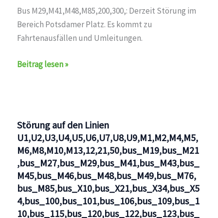
Bus M29,M41,M48,M85,200,300,: Derzeit Störung im
Bereich Potsdamer Platz. Es kommt zu
Fahrtenausfällen und Umleitungen.
Störung
Beitrag lesen »
auf
den
Linien
U1,U2,U3,U4,U5,U6,U7,U8,U9,M1,M2,M4,M5,M6,M8,M10,
Störung auf den Linien
U1,U2,U3,U4,U5,U6,U7,U8,U9,M1,M2,M4,M5,
M6,M8,M10,M13,12,21,50,bus_M19,bus_M21
,bus_M27,bus_M29,bus_M41,bus_M43,bus_
M45,bus_M46,bus_M48,bus_M49,bus_M76,
bus_M85,bus_X10,bus_X21,bus_X34,bus_X5
4,bus_100,bus_101,bus_106,bus_109,bus_1
10,bus_115,bus_120,bus_122,bus_123,bus_