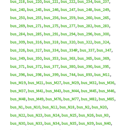
,
,
,
,
,
,
bus_218
bus_220
bus_221
bus_222
bus_234
bus_237
,
,
,
,
,
,
bus_240
bus_245
bus_246
bus_247
bus_248
bus_249
,
,
,
,
,
,
bus_250
bus_255
bus_256
bus_259
bus_260
bus_265
,
,
,
,
,
,
bus_269
bus_271
bus_275
bus_277
bus_282
bus_283
,
,
,
,
,
,
bus_284
bus_285
bus_291
bus_294
bus_296
bus_300
,
,
,
,
,
,
bus_309
bus_316
bus_318
bus_320
bus_322
bus_324
,
,
,
,
,
,
bus_326
bus_327
bus_334
bus_334R
bus_337
bus_347
,
,
,
,
,
,
bus_349
bus_350
bus_353
bus_363
bus_365
bus_369
,
,
,
,
,
,
bus_371
bus_372
bus_377
bus_380
bus_390
bus_395
,
,
,
,
,
,
bus_396
bus_398
bus_399
bus_744
bus_893
bus_M11
,
,
,
,
,
,
bus_M19
bus_M21
bus_M27
bus_M29
bus_M32
bus_M36
,
,
,
,
,
,
bus_M37
bus_M41
bus_M43
bus_M44
bus_M45
bus_M46
,
,
,
,
,
,
bus_M48
bus_M49
bus_M76
bus_M77
bus_M82
bus_M85
,
,
,
,
,
,
bus_N1
bus_N10
bus_N12
bus_N18
bus_N2
bus_N20
,
,
,
,
,
,
bus_N22
bus_N23
bus_N24
bus_N25
bus_N26
bus_N3
,
,
,
,
,
,
bus_N30
bus_N33
bus_N34
bus_N35
bus_N39
bus_N40