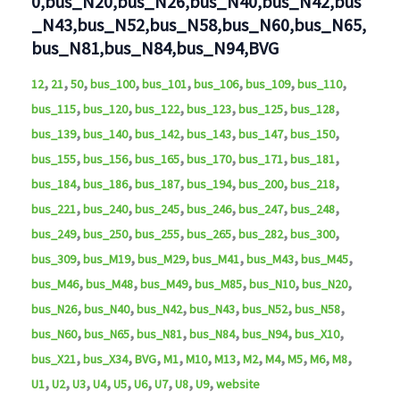
0,bus_N20,bus_N26,bus_N40,bus_N42,bus
_N43,bus_N52,bus_N58,bus_N60,bus_N65,
bus_N81,bus_N84,bus_N94,BVG
,
,
,
,
,
,
,
,
12
21
50
bus_100
bus_101
bus_106
bus_109
bus_110
,
,
,
,
,
,
bus_115
bus_120
bus_122
bus_123
bus_125
bus_128
,
,
,
,
,
,
bus_139
bus_140
bus_142
bus_143
bus_147
bus_150
,
,
,
,
,
,
bus_155
bus_156
bus_165
bus_170
bus_171
bus_181
,
,
,
,
,
,
bus_184
bus_186
bus_187
bus_194
bus_200
bus_218
,
,
,
,
,
,
bus_221
bus_240
bus_245
bus_246
bus_247
bus_248
,
,
,
,
,
,
bus_249
bus_250
bus_255
bus_265
bus_282
bus_300
,
,
,
,
,
,
bus_309
bus_M19
bus_M29
bus_M41
bus_M43
bus_M45
,
,
,
,
,
,
bus_M46
bus_M48
bus_M49
bus_M85
bus_N10
bus_N20
,
,
,
,
,
,
bus_N26
bus_N40
bus_N42
bus_N43
bus_N52
bus_N58
,
,
,
,
,
,
bus_N60
bus_N65
bus_N81
bus_N84
bus_N94
bus_X10
,
,
,
,
,
,
,
,
,
,
,
bus_X21
bus_X34
BVG
M1
M10
M13
M2
M4
M5
M6
M8
,
,
,
,
,
,
,
,
,
U1
U2
U3
U4
U5
U6
U7
U8
U9
website