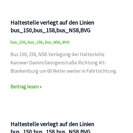
auf
den
Linien
Haltestelle verlegt auf den Linien
bus_150,bus_158,bus_N58,BVG
bus_150,bus_158,bus_N58,BVG
,
,
,
bus_150
bus_158
bus_N58
BVG
Bus 150, 158, N58: Verlegung der Haltestelle
Karower Damm/Georgenstraße Richtung Alt-
Blankenburg um 60 Meter weiter in Fahrtrichtung.
Haltestelle
Beitrag lesen »
verlegt
auf
den
Linien
Haltestelle verlegt auf den Linien
bus_150,bus_158,bus_N58,BVG
bus_150,bus_158,bus_N58,BVG