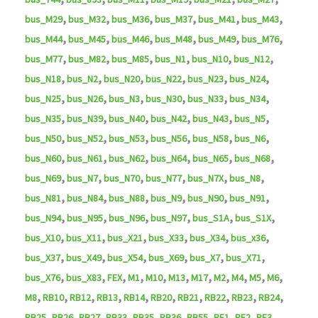
,
,
,
,
,
,
bus_M29
bus_M32
bus_M36
bus_M37
bus_M41
bus_M43
,
,
,
,
,
,
bus_M44
bus_M45
bus_M46
bus_M48
bus_M49
bus_M76
,
,
,
,
,
,
bus_M77
bus_M82
bus_M85
bus_N1
bus_N10
bus_N12
,
,
,
,
,
,
bus_N18
bus_N2
bus_N20
bus_N22
bus_N23
bus_N24
,
,
,
,
,
,
bus_N25
bus_N26
bus_N3
bus_N30
bus_N33
bus_N34
,
,
,
,
,
,
bus_N35
bus_N39
bus_N40
bus_N42
bus_N43
bus_N5
,
,
,
,
,
,
bus_N50
bus_N52
bus_N53
bus_N56
bus_N58
bus_N6
,
,
,
,
,
,
bus_N60
bus_N61
bus_N62
bus_N64
bus_N65
bus_N68
,
,
,
,
,
,
bus_N69
bus_N7
bus_N70
bus_N77
bus_N7X
bus_N8
,
,
,
,
,
,
bus_N81
bus_N84
bus_N88
bus_N9
bus_N90
bus_N91
,
,
,
,
,
,
bus_N94
bus_N95
bus_N96
bus_N97
bus_S1A
bus_S1X
,
,
,
,
,
,
bus_X10
bus_X11
bus_X21
bus_X33
bus_X34
bus_x36
,
,
,
,
,
,
bus_X37
bus_X49
bus_X54
bus_X69
bus_X7
bus_X71
,
,
,
,
,
,
,
,
,
,
,
bus_X76
bus_X83
FEX
M1
M10
M13
M17
M2
M4
M5
M6
,
,
,
,
,
,
,
,
,
,
M8
RB10
RB12
RB13
RB14
RB20
RB21
RB22
RB23
RB24
,
,
,
,
,
,
,
,
,
,
RB25
RB26
RB27
RB33
RB35
RB36
RB55
RE1
RE2
RE3