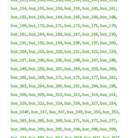
,
,
,
,
,
,
bus_154
bus_155
bus_156
bus_158
bus_160
bus_161
,
,
,
,
,
,
bus_162
bus_163
bus_164
bus_165
bus_166
bus_168
,
,
,
,
,
,
bus_169
bus_170
bus_171
bus_172
bus_175
bus_179
,
,
,
,
,
,
bus_181
bus_184
bus_186
bus_187
bus_188
bus_190
,
,
,
,
,
,
bus_191
bus_192
bus_194
bus_195
bus_197
bus_200
,
,
,
,
,
,
bus_204
bus_218
bus_220
bus_221
bus_222
bus_234
,
,
,
,
,
,
bus_237
bus_240
bus_245
bus_246
bus_247
bus_248
,
,
,
,
,
,
bus_249
bus_250
bus_255
bus_256
bus_259
bus_260
,
,
,
,
,
,
bus_265
bus_269
bus_271
bus_275
bus_277
bus_282
,
,
,
,
,
,
bus_283
bus_284
bus_285
bus_291
bus_294
bus_296
,
,
,
,
,
,
bus_300
bus_309
bus_310
bus_312
bus_316
bus_318
,
,
,
,
,
,
bus_320
bus_322
bus_324
bus_326
bus_327
bus_334
,
,
,
,
,
,
bus_334R
bus_337
bus_347
bus_349
bus_350
bus_353
,
,
,
,
,
,
bus_363
bus_365
bus_369
bus_371
bus_372
bus_377
,
,
,
,
,
,
bus_380
bus_390
bus_395
bus_396
bus_398
bus_399
,
,
,
,
,
,
bus_744
bus_893
bus_M11
bus_M19
bus_M21
bus_M27