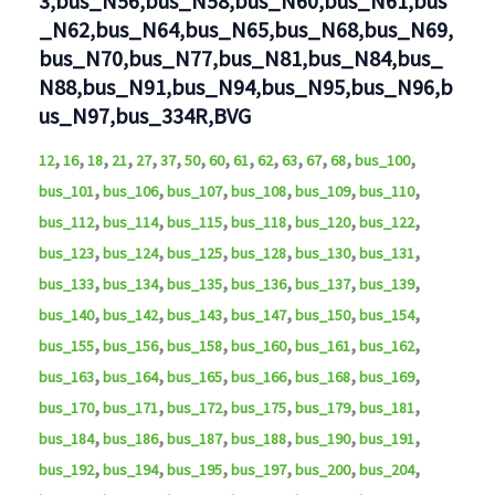
3,bus_N56,bus_N58,bus_N60,bus_N61,bus
_N62,bus_N64,bus_N65,bus_N68,bus_N69,
bus_N70,bus_N77,bus_N81,bus_N84,bus_
N88,bus_N91,bus_N94,bus_N95,bus_N96,b
us_N97,bus_334R,BVG
,
,
,
,
,
,
,
,
,
,
,
,
,
,
12
16
18
21
27
37
50
60
61
62
63
67
68
bus_100
,
,
,
,
,
,
bus_101
bus_106
bus_107
bus_108
bus_109
bus_110
,
,
,
,
,
,
bus_112
bus_114
bus_115
bus_118
bus_120
bus_122
,
,
,
,
,
,
bus_123
bus_124
bus_125
bus_128
bus_130
bus_131
,
,
,
,
,
,
bus_133
bus_134
bus_135
bus_136
bus_137
bus_139
,
,
,
,
,
,
bus_140
bus_142
bus_143
bus_147
bus_150
bus_154
,
,
,
,
,
,
bus_155
bus_156
bus_158
bus_160
bus_161
bus_162
,
,
,
,
,
,
bus_163
bus_164
bus_165
bus_166
bus_168
bus_169
,
,
,
,
,
,
bus_170
bus_171
bus_172
bus_175
bus_179
bus_181
,
,
,
,
,
,
bus_184
bus_186
bus_187
bus_188
bus_190
bus_191
,
,
,
,
,
,
bus_192
bus_194
bus_195
bus_197
bus_200
bus_204