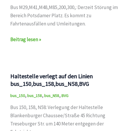
Bus M29,M41,M48,M85,200,300,: Derzeit Störung im
Bereich Potsdamer Platz. Es kommt zu
Fahrtenausfällen und Umleitungen.
Störung
Beitrag lesen »
auf
den
Linien
U1,U2,U3,U4,U5,U6,U7,U8,U9,M1,M2,M4,M5,M6,M8,M10,
Haltestelle verlegt auf den Linien
bus_150,bus_158,bus_N58,BVG
,
,
,
bus_150
bus_158
bus_N58
BVG
Bus 150, 158, N58: Verlegung der Haltestelle
Blankenburger Chaussee/Straße 45 Richtung
Treseburger Str. um 140 Meter entgegen der