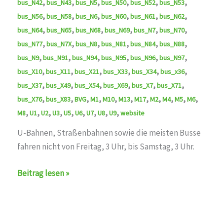
,
,
,
,
,
,
bus_N42
bus_N43
bus_N5
bus_N50
bus_N52
bus_N53
,
,
,
,
,
,
bus_N56
bus_N58
bus_N6
bus_N60
bus_N61
bus_N62
,
,
,
,
,
,
bus_N64
bus_N65
bus_N68
bus_N69
bus_N7
bus_N70
,
,
,
,
,
,
bus_N77
bus_N7X
bus_N8
bus_N81
bus_N84
bus_N88
,
,
,
,
,
,
bus_N9
bus_N91
bus_N94
bus_N95
bus_N96
bus_N97
,
,
,
,
,
,
bus_X10
bus_X11
bus_X21
bus_X33
bus_X34
bus_x36
,
,
,
,
,
,
bus_X37
bus_X49
bus_X54
bus_X69
bus_X7
bus_X71
,
,
,
,
,
,
,
,
,
,
,
bus_X76
bus_X83
BVG
M1
M10
M13
M17
M2
M4
M5
M6
,
,
,
,
,
,
,
,
,
M8
U1
U2
U3
U5
U6
U7
U8
U9
website
U-Bahnen, Straßenbahnen sowie die meisten Busse
fahren nicht von Freitag, 3 Uhr, bis Samstag, 3 Uhr.
Die
Beitrag lesen »
BVG
wird
am