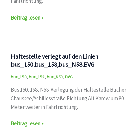
Fahrtrichtung.
Haltestelle
Beitrag lesen »
verlegt
auf
den
Linien
Haltestelle verlegt auf den Linien
bus_150,bus_158,bus_N58,BVG
bus_150,bus_158,bus_N58,BVG
,
,
,
bus_150
bus_158
bus_N58
BVG
Bus 150, 158, N58: Verlegung der Haltestelle Bucher
Chaussee/Achillesstraße Richtung Alt Karow um 80
Meter weiter in Fahrtrichtung.
Haltestelle
Beitrag lesen »
verlegt