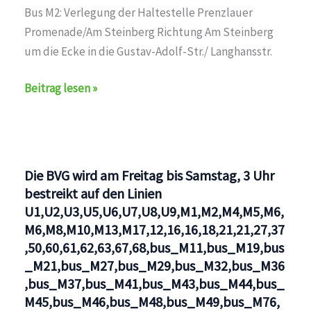
Bus M2: Verlegung der Haltestelle Prenzlauer
Promenade/Am Steinberg Richtung Am Steinberg
um die Ecke in die Gustav-Adolf-Str./ Langhansstr.
Haltestelle
Beitrag lesen »
verlegt
auf
den
Linien
Die BVG wird am Freitag bis Samstag, 3 Uhr
M2,M2,bus_255,bus_N50,bus_N58,BVG
bestreikt auf den Linien
U1,U2,U3,U5,U6,U7,U8,U9,M1,M2,M4,M5,M6,
M6,M8,M10,M13,M17,12,16,16,18,21,21,27,37
,50,60,61,62,63,67,68,bus_M11,bus_M19,bus
_M21,bus_M27,bus_M29,bus_M32,bus_M36
,bus_M37,bus_M41,bus_M43,bus_M44,bus_
M45,bus_M46,bus_M48,bus_M49,bus_M76,