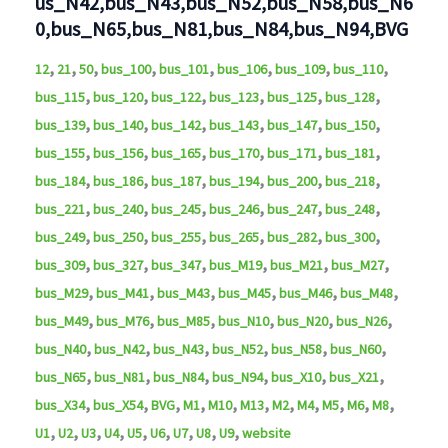
us_N42,bus_N43,bus_N52,bus_N58,bus_N6
0,bus_N65,bus_N81,bus_N84,bus_N94,BVG
,
,
,
,
,
,
,
,
12
21
50
bus_100
bus_101
bus_106
bus_109
bus_110
,
,
,
,
,
,
bus_115
bus_120
bus_122
bus_123
bus_125
bus_128
,
,
,
,
,
,
bus_139
bus_140
bus_142
bus_143
bus_147
bus_150
,
,
,
,
,
,
bus_155
bus_156
bus_165
bus_170
bus_171
bus_181
,
,
,
,
,
,
bus_184
bus_186
bus_187
bus_194
bus_200
bus_218
,
,
,
,
,
,
bus_221
bus_240
bus_245
bus_246
bus_247
bus_248
,
,
,
,
,
,
bus_249
bus_250
bus_255
bus_265
bus_282
bus_300
,
,
,
,
,
,
bus_309
bus_327
bus_347
bus_M19
bus_M21
bus_M27
,
,
,
,
,
,
bus_M29
bus_M41
bus_M43
bus_M45
bus_M46
bus_M48
,
,
,
,
,
,
bus_M49
bus_M76
bus_M85
bus_N10
bus_N20
bus_N26
,
,
,
,
,
,
bus_N40
bus_N42
bus_N43
bus_N52
bus_N58
bus_N60
,
,
,
,
,
,
bus_N65
bus_N81
bus_N84
bus_N94
bus_X10
bus_X21
,
,
,
,
,
,
,
,
,
,
,
bus_X34
bus_X54
BVG
M1
M10
M13
M2
M4
M5
M6
M8
,
,
,
,
,
,
,
,
,
U1
U2
U3
U4
U5
U6
U7
U8
U9
website