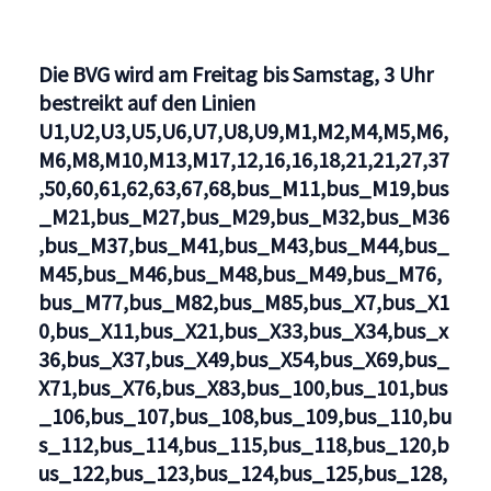
den
Linien
Die BVG wird am Freitag bis Samstag, 3 Uhr
S1,S2,S25,S3,S41,S42,S45,S46,S47,S5,S7,S75,S8,S85
bestreikt auf den Linien
U1,U2,U3,U5,U6,U7,U8,U9,M1,M2,M4,M5,M6,
M6,M8,M10,M13,M17,12,16,16,18,21,21,27,37
,50,60,61,62,63,67,68,bus_M11,bus_M19,bus
_M21,bus_M27,bus_M29,bus_M32,bus_M36
,bus_M37,bus_M41,bus_M43,bus_M44,bus_
M45,bus_M46,bus_M48,bus_M49,bus_M76,
bus_M77,bus_M82,bus_M85,bus_X7,bus_X1
0,bus_X11,bus_X21,bus_X33,bus_X34,bus_x
36,bus_X37,bus_X49,bus_X54,bus_X69,bus_
X71,bus_X76,bus_X83,bus_100,bus_101,bus
_106,bus_107,bus_108,bus_109,bus_110,bu
s_112,bus_114,bus_115,bus_118,bus_120,b
us_122,bus_123,bus_124,bus_125,bus_128,