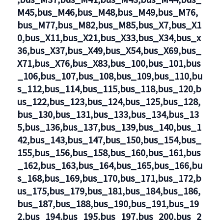
M45,bus_M46,bus_M48,bus_M49,bus_M76,
den
bus_M77,bus_M82,bus_M85,bus_X7,bus_X1
Linien
0,bus_X11,bus_X21,bus_X33,bus_X34,bus_x
U1,U2,U3,U5,U6,U7,U8,U9,M1,M2,M4,M5,M6,M6,M8,M10,
36,bus_X37,bus_X49,bus_X54,bus_X69,bus_
X71,bus_X76,bus_X83,bus_100,bus_101,bus
_106,bus_107,bus_108,bus_109,bus_110,bu
s_112,bus_114,bus_115,bus_118,bus_120,b
us_122,bus_123,bus_124,bus_125,bus_128,
bus_130,bus_131,bus_133,bus_134,bus_13
5,bus_136,bus_137,bus_139,bus_140,bus_1
42,bus_143,bus_147,bus_150,bus_154,bus_
155,bus_156,bus_158,bus_160,bus_161,bus
_162,bus_163,bus_164,bus_165,bus_166,bu
s_168,bus_169,bus_170,bus_171,bus_172,b
us_175,bus_179,bus_181,bus_184,bus_186,
bus_187,bus_188,bus_190,bus_191,bus_19
2,bus_194,bus_195,bus_197,bus_200,bus_2