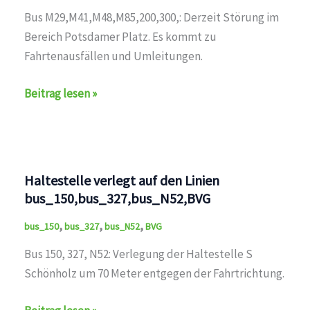
Bus M29,M41,M48,M85,200,300,: Derzeit Störung im
Bereich Potsdamer Platz. Es kommt zu
Fahrtenausfällen und Umleitungen.
Störung
Beitrag lesen »
auf
den
Linien
U1,U2,U3,U4,U5,U6,U7,U8,U9,M1,M2,M4,M5,M6,M8,M10,
Haltestelle verlegt auf den Linien
bus_150,bus_327,bus_N52,BVG
,
,
,
bus_150
bus_327
bus_N52
BVG
Bus 150, 327, N52: Verlegung der Haltestelle S
Schönholz um 70 Meter entgegen der Fahrtrichtung.
Haltestelle