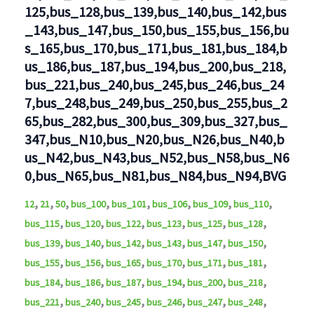
125,bus_128,bus_139,bus_140,bus_142,bus
_143,bus_147,bus_150,bus_155,bus_156,bu
s_165,bus_170,bus_171,bus_181,bus_184,b
us_186,bus_187,bus_194,bus_200,bus_218,
bus_221,bus_240,bus_245,bus_246,bus_24
7,bus_248,bus_249,bus_250,bus_255,bus_2
65,bus_282,bus_300,bus_309,bus_327,bus_
347,bus_N10,bus_N20,bus_N26,bus_N40,b
us_N42,bus_N43,bus_N52,bus_N58,bus_N6
0,bus_N65,bus_N81,bus_N84,bus_N94,BVG
,
,
,
,
,
,
,
,
12
21
50
bus_100
bus_101
bus_106
bus_109
bus_110
,
,
,
,
,
,
bus_115
bus_120
bus_122
bus_123
bus_125
bus_128
,
,
,
,
,
,
bus_139
bus_140
bus_142
bus_143
bus_147
bus_150
,
,
,
,
,
,
bus_155
bus_156
bus_165
bus_170
bus_171
bus_181
,
,
,
,
,
,
bus_184
bus_186
bus_187
bus_194
bus_200
bus_218
,
,
,
,
,
,
bus_221
bus_240
bus_245
bus_246
bus_247
bus_248