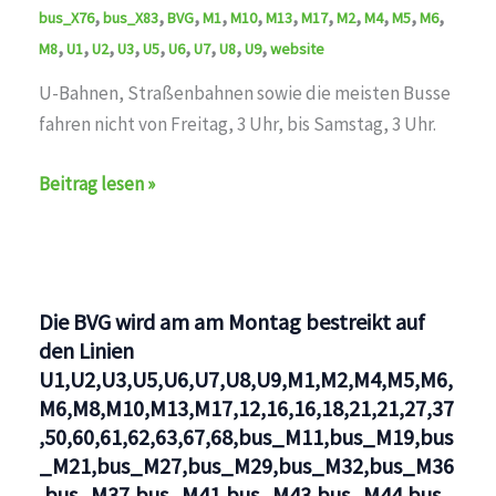
,
,
,
,
,
,
,
,
,
,
,
bus_X76
bus_X83
BVG
M1
M10
M13
M17
M2
M4
M5
M6
,
,
,
,
,
,
,
,
,
M8
U1
U2
U3
U5
U6
U7
U8
U9
website
U-Bahnen, Straßenbahnen sowie die meisten Busse
fahren nicht von Freitag, 3 Uhr, bis Samstag, 3 Uhr.
Die
Beitrag lesen »
BVG
wird
am
Freitag
Die BVG wird am am Montag bestreikt auf
bis
den Linien
Samstag,
U1,U2,U3,U5,U6,U7,U8,U9,M1,M2,M4,M5,M6,
3
M6,M8,M10,M13,M17,12,16,16,18,21,21,27,37
Uhr
,50,60,61,62,63,67,68,bus_M11,bus_M19,bus
bestreikt
_M21,bus_M27,bus_M29,bus_M32,bus_M36
auf
,bus_M37,bus_M41,bus_M43,bus_M44,bus_