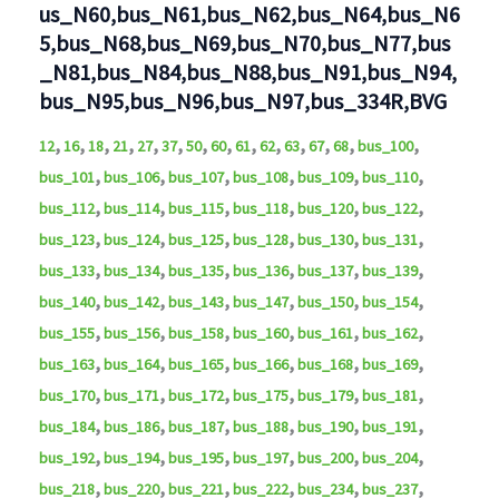
us_N60,bus_N61,bus_N62,bus_N64,bus_N6
5,bus_N68,bus_N69,bus_N70,bus_N77,bus
_N81,bus_N84,bus_N88,bus_N91,bus_N94,
bus_N95,bus_N96,bus_N97,bus_334R,BVG
,
,
,
,
,
,
,
,
,
,
,
,
,
,
12
16
18
21
27
37
50
60
61
62
63
67
68
bus_100
,
,
,
,
,
,
bus_101
bus_106
bus_107
bus_108
bus_109
bus_110
,
,
,
,
,
,
bus_112
bus_114
bus_115
bus_118
bus_120
bus_122
,
,
,
,
,
,
bus_123
bus_124
bus_125
bus_128
bus_130
bus_131
,
,
,
,
,
,
bus_133
bus_134
bus_135
bus_136
bus_137
bus_139
,
,
,
,
,
,
bus_140
bus_142
bus_143
bus_147
bus_150
bus_154
,
,
,
,
,
,
bus_155
bus_156
bus_158
bus_160
bus_161
bus_162
,
,
,
,
,
,
bus_163
bus_164
bus_165
bus_166
bus_168
bus_169
,
,
,
,
,
,
bus_170
bus_171
bus_172
bus_175
bus_179
bus_181
,
,
,
,
,
,
bus_184
bus_186
bus_187
bus_188
bus_190
bus_191
,
,
,
,
,
,
bus_192
bus_194
bus_195
bus_197
bus_200
bus_204
,
,
,
,
,
,
bus_218
bus_220
bus_221
bus_222
bus_234
bus_237