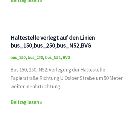
Beitrag lesen »
verlegt
auf
den
Linien
Haltestelle verlegt auf den Linien
bus_150,bus_327,bus_N52,BVG
bus_150,bus_250,bus_N52,BVG
,
,
,
bus_150
bus_250
bus_N52
BVG
Bus 150, 250, N52: Verlegung der Haltestelle
Papierstraße Richtung U Osloer Straße um 50 Meter
weiter in Fahrtrichtung.
Haltestelle
Beitrag lesen »
verlegt
auf
den