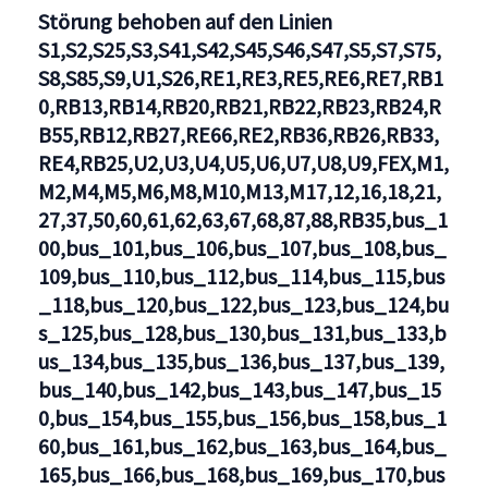
Linien
Störung behoben auf den Linien
bus_150,bus_250,bus_N52,BVG
S1,S2,S25,S3,S41,S42,S45,S46,S47,S5,S7,S75,
S8,S85,S9,U1,S26,RE1,RE3,RE5,RE6,RE7,RB1
0,RB13,RB14,RB20,RB21,RB22,RB23,RB24,R
B55,RB12,RB27,RE66,RE2,RB36,RB26,RB33,
RE4,RB25,U2,U3,U4,U5,U6,U7,U8,U9,FEX,M1,
M2,M4,M5,M6,M8,M10,M13,M17,12,16,18,21,
27,37,50,60,61,62,63,67,68,87,88,RB35,bus_1
00,bus_101,bus_106,bus_107,bus_108,bus_
109,bus_110,bus_112,bus_114,bus_115,bus
_118,bus_120,bus_122,bus_123,bus_124,bu
s_125,bus_128,bus_130,bus_131,bus_133,b
us_134,bus_135,bus_136,bus_137,bus_139,
bus_140,bus_142,bus_143,bus_147,bus_15
0,bus_154,bus_155,bus_156,bus_158,bus_1
60,bus_161,bus_162,bus_163,bus_164,bus_
165,bus_166,bus_168,bus_169,bus_170,bus