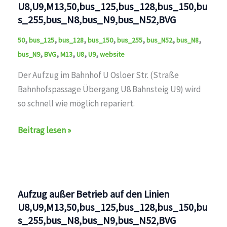
Montag
U8,U9,M13,50,bus_125,bus_128,bus_150,bu
bestreikt
s_255,bus_N8,bus_N9,bus_N52,BVG
auf
,
,
,
,
,
,
,
50
bus_125
bus_128
bus_150
bus_255
bus_N52
bus_N8
den
,
,
,
,
,
bus_N9
BVG
M13
U8
U9
website
Linien
U1,U2,U3,U5,U6,U7,U8,U9,M1,M2,M4,M5,M6,M6,M8,M10,
Der Aufzug im Bahnhof U Osloer Str. (Straße
Bahnhofspassage Übergang U8 Bahnsteig U9) wird
so schnell wie möglich repariert.
Aufzug
Beitrag lesen »
außer
Betrieb
auf
den
Aufzug außer Betrieb auf den Linien
Linien
U8,U9,M13,50,bus_125,bus_128,bus_150,bu
U8,U9,M13,50,bus_125,bus_128,bus_150,bus_255,bus
s_255,bus_N8,bus_N9,bus_N52,BVG