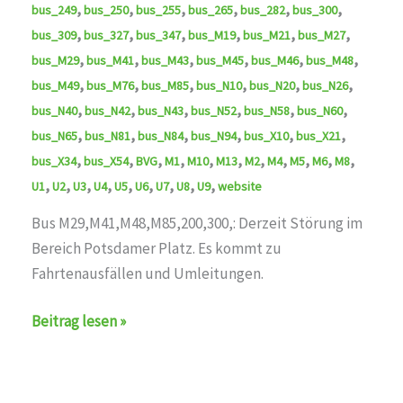
,
,
,
,
,
,
bus_249
bus_250
bus_255
bus_265
bus_282
bus_300
,
,
,
,
,
,
bus_309
bus_327
bus_347
bus_M19
bus_M21
bus_M27
,
,
,
,
,
,
bus_M29
bus_M41
bus_M43
bus_M45
bus_M46
bus_M48
,
,
,
,
,
,
bus_M49
bus_M76
bus_M85
bus_N10
bus_N20
bus_N26
,
,
,
,
,
,
bus_N40
bus_N42
bus_N43
bus_N52
bus_N58
bus_N60
,
,
,
,
,
,
bus_N65
bus_N81
bus_N84
bus_N94
bus_X10
bus_X21
,
,
,
,
,
,
,
,
,
,
,
bus_X34
bus_X54
BVG
M1
M10
M13
M2
M4
M5
M6
M8
,
,
,
,
,
,
,
,
,
U1
U2
U3
U4
U5
U6
U7
U8
U9
website
Bus M29,M41,M48,M85,200,300,: Derzeit Störung im
Bereich Potsdamer Platz. Es kommt zu
Fahrtenausfällen und Umleitungen.
Störung
Beitrag lesen »
auf
den
Linien