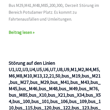
Bus M29,M41,M48,M85,200,300,: Derzeit Störung im
Bereich Potsdamer Platz. Es kommt zu
Fahrtenausfällen und Umleitungen.
Störung
Beitrag lesen »
auf
den
Linien
U1,U2,U3,U4,U5,U6,U7,U8,U9,M1,M2,M4,M5,M6,M8,M10,
Störung auf den Linien
U1,U2,U3,U4,U5,U6,U7,U8,U9,M1,M2,M4,M5,
M6,M8,M10,M13,12,21,50,bus_M19,bus_M21
,bus_M27,bus_M29,bus_M41,bus_M43,bus_
M45,bus_M46,bus_M48,bus_M49,bus_M76,
bus_M85,bus_X10,bus_X21,bus_X34,bus_X5
4,bus_100,bus_101,bus_106,bus_109,bus_1
10,bus_115,bus_120,bus_122,bus_123,bus_