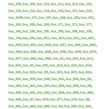
,
,
,
,
,
,
bus_300
bus_309
bus_310
bus_312
bus_316
bus_318
,
,
,
,
,
,
bus_320
bus_322
bus_324
bus_326
bus_327
bus_334
,
,
,
,
,
,
bus_334R
bus_337
bus_347
bus_349
bus_350
bus_353
,
,
,
,
,
,
bus_363
bus_365
bus_369
bus_371
bus_372
bus_377
,
,
,
,
,
,
bus_380
bus_390
bus_395
bus_396
bus_398
bus_399
,
,
,
,
,
,
bus_744
bus_893
bus_M11
bus_M19
bus_M21
bus_M27
,
,
,
,
,
,
bus_M29
bus_M32
bus_M36
bus_M37
bus_M41
bus_M43
,
,
,
,
,
,
bus_M44
bus_M45
bus_M46
bus_M48
bus_M49
bus_M76
,
,
,
,
,
,
bus_M77
bus_M82
bus_M85
bus_N1
bus_N10
bus_N12
,
,
,
,
,
,
bus_N18
bus_N2
bus_N20
bus_N22
bus_N23
bus_N24
,
,
,
,
,
,
bus_N25
bus_N26
bus_N3
bus_N30
bus_N33
bus_N34
,
,
,
,
,
,
bus_N35
bus_N39
bus_N40
bus_N42
bus_N43
bus_N5
,
,
,
,
,
,
bus_N50
bus_N52
bus_N53
bus_N56
bus_N58
bus_N6
,
,
,
,
,
,
bus_N60
bus_N61
bus_N62
bus_N64
bus_N65
bus_N68
,
,
,
,
,
,
bus_N69
bus_N7
bus_N70
bus_N77
bus_N7X
bus_N8
,
,
,
,
,
,
bus_N81
bus_N84
bus_N88
bus_N9
bus_N90
bus_N91