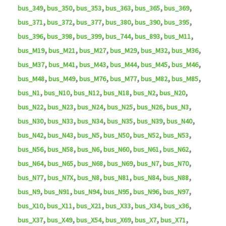
,
,
,
,
,
,
bus_349
bus_350
bus_353
bus_363
bus_365
bus_369
,
,
,
,
,
,
bus_371
bus_372
bus_377
bus_380
bus_390
bus_395
,
,
,
,
,
,
bus_396
bus_398
bus_399
bus_744
bus_893
bus_M11
,
,
,
,
,
,
bus_M19
bus_M21
bus_M27
bus_M29
bus_M32
bus_M36
,
,
,
,
,
,
bus_M37
bus_M41
bus_M43
bus_M44
bus_M45
bus_M46
,
,
,
,
,
,
bus_M48
bus_M49
bus_M76
bus_M77
bus_M82
bus_M85
,
,
,
,
,
,
bus_N1
bus_N10
bus_N12
bus_N18
bus_N2
bus_N20
,
,
,
,
,
,
bus_N22
bus_N23
bus_N24
bus_N25
bus_N26
bus_N3
,
,
,
,
,
,
bus_N30
bus_N33
bus_N34
bus_N35
bus_N39
bus_N40
,
,
,
,
,
,
bus_N42
bus_N43
bus_N5
bus_N50
bus_N52
bus_N53
,
,
,
,
,
,
bus_N56
bus_N58
bus_N6
bus_N60
bus_N61
bus_N62
,
,
,
,
,
,
bus_N64
bus_N65
bus_N68
bus_N69
bus_N7
bus_N70
,
,
,
,
,
,
bus_N77
bus_N7X
bus_N8
bus_N81
bus_N84
bus_N88
,
,
,
,
,
,
bus_N9
bus_N91
bus_N94
bus_N95
bus_N96
bus_N97
,
,
,
,
,
,
bus_X10
bus_X11
bus_X21
bus_X33
bus_X34
bus_x36
,
,
,
,
,
,
bus_X37
bus_X49
bus_X54
bus_X69
bus_X7
bus_X71