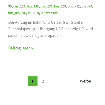
,
,
,
,
,
,
,
50
bus_125
bus_128
bus_150
bus_255
bus_N52
bus_N8
,
,
,
,
,
bus_N9
BVG
M13
U8
U9
website
Der Aufzug im Bahnhof U Osloer Str. (Straße
Bahnhofspassage Übergang U8 Bahnsteig U9) wird
so schnell wie möglich repariert.
Aufzug
Beitrag lesen »
außer
Betrieb
auf
den
Linien
1
2
Weiter
→
U8,U9,M13,50,bus_125,bus_128,bus_150,bus_255,bus