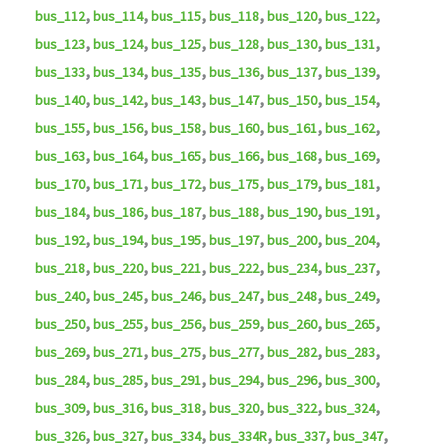
,
,
,
,
,
,
bus_112
bus_114
bus_115
bus_118
bus_120
bus_122
,
,
,
,
,
,
bus_123
bus_124
bus_125
bus_128
bus_130
bus_131
,
,
,
,
,
,
bus_133
bus_134
bus_135
bus_136
bus_137
bus_139
,
,
,
,
,
,
bus_140
bus_142
bus_143
bus_147
bus_150
bus_154
,
,
,
,
,
,
bus_155
bus_156
bus_158
bus_160
bus_161
bus_162
,
,
,
,
,
,
bus_163
bus_164
bus_165
bus_166
bus_168
bus_169
,
,
,
,
,
,
bus_170
bus_171
bus_172
bus_175
bus_179
bus_181
,
,
,
,
,
,
bus_184
bus_186
bus_187
bus_188
bus_190
bus_191
,
,
,
,
,
,
bus_192
bus_194
bus_195
bus_197
bus_200
bus_204
,
,
,
,
,
,
bus_218
bus_220
bus_221
bus_222
bus_234
bus_237
,
,
,
,
,
,
bus_240
bus_245
bus_246
bus_247
bus_248
bus_249
,
,
,
,
,
,
bus_250
bus_255
bus_256
bus_259
bus_260
bus_265
,
,
,
,
,
,
bus_269
bus_271
bus_275
bus_277
bus_282
bus_283
,
,
,
,
,
,
bus_284
bus_285
bus_291
bus_294
bus_296
bus_300
,
,
,
,
,
,
bus_309
bus_316
bus_318
bus_320
bus_322
bus_324
,
,
,
,
,
,
bus_326
bus_327
bus_334
bus_334R
bus_337
bus_347