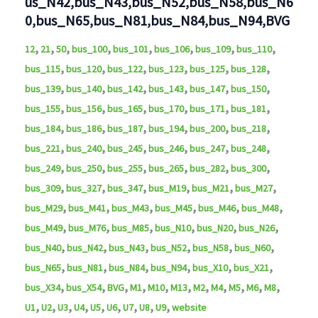
us_N42,bus_N43,bus_N52,bus_N58,bus_N6
0,bus_N65,bus_N81,bus_N84,bus_N94,BVG
,
,
,
,
,
,
,
,
12
21
50
bus_100
bus_101
bus_106
bus_109
bus_110
,
,
,
,
,
,
bus_115
bus_120
bus_122
bus_123
bus_125
bus_128
,
,
,
,
,
,
bus_139
bus_140
bus_142
bus_143
bus_147
bus_150
,
,
,
,
,
,
bus_155
bus_156
bus_165
bus_170
bus_171
bus_181
,
,
,
,
,
,
bus_184
bus_186
bus_187
bus_194
bus_200
bus_218
,
,
,
,
,
,
bus_221
bus_240
bus_245
bus_246
bus_247
bus_248
,
,
,
,
,
,
bus_249
bus_250
bus_255
bus_265
bus_282
bus_300
,
,
,
,
,
,
bus_309
bus_327
bus_347
bus_M19
bus_M21
bus_M27
,
,
,
,
,
,
bus_M29
bus_M41
bus_M43
bus_M45
bus_M46
bus_M48
,
,
,
,
,
,
bus_M49
bus_M76
bus_M85
bus_N10
bus_N20
bus_N26
,
,
,
,
,
,
bus_N40
bus_N42
bus_N43
bus_N52
bus_N58
bus_N60
,
,
,
,
,
,
bus_N65
bus_N81
bus_N84
bus_N94
bus_X10
bus_X21
,
,
,
,
,
,
,
,
,
,
,
bus_X34
bus_X54
BVG
M1
M10
M13
M2
M4
M5
M6
M8
,
,
,
,
,
,
,
,
,
U1
U2
U3
U4
U5
U6
U7
U8
U9
website