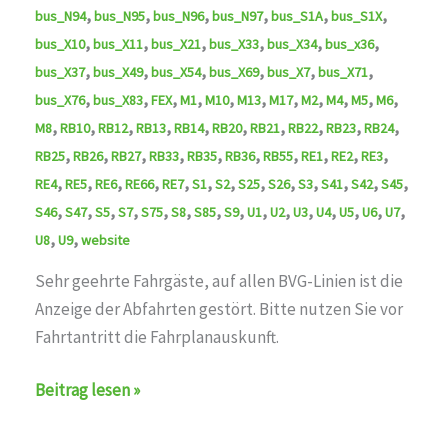
,
,
,
,
,
,
bus_N94
bus_N95
bus_N96
bus_N97
bus_S1A
bus_S1X
,
,
,
,
,
,
bus_X10
bus_X11
bus_X21
bus_X33
bus_X34
bus_x36
,
,
,
,
,
,
bus_X37
bus_X49
bus_X54
bus_X69
bus_X7
bus_X71
,
,
,
,
,
,
,
,
,
,
,
bus_X76
bus_X83
FEX
M1
M10
M13
M17
M2
M4
M5
M6
,
,
,
,
,
,
,
,
,
,
M8
RB10
RB12
RB13
RB14
RB20
RB21
RB22
RB23
RB24
,
,
,
,
,
,
,
,
,
,
RB25
RB26
RB27
RB33
RB35
RB36
RB55
RE1
RE2
RE3
,
,
,
,
,
,
,
,
,
,
,
,
,
RE4
RE5
RE6
RE66
RE7
S1
S2
S25
S26
S3
S41
S42
S45
,
,
,
,
,
,
,
,
,
,
,
,
,
,
,
S46
S47
S5
S7
S75
S8
S85
S9
U1
U2
U3
U4
U5
U6
U7
,
,
U8
U9
website
Sehr geehrte Fahrgäste, auf allen BVG-Linien ist die
Anzeige der Abfahrten gestört. Bitte nutzen Sie vor
Fahrtantritt die Fahrplanauskunft.
Störung
Beitrag lesen »
behoben
auf