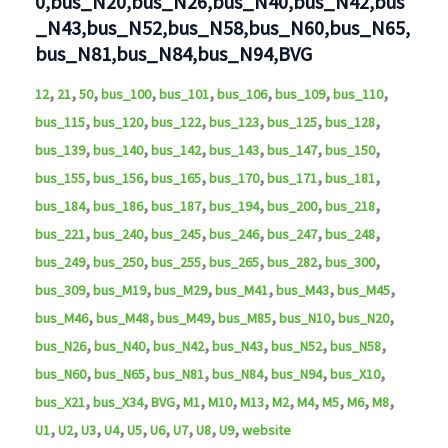
0,bus_N20,bus_N26,bus_N40,bus_N42,bus
_N43,bus_N52,bus_N58,bus_N60,bus_N65,
bus_N81,bus_N84,bus_N94,BVG
,
,
,
,
,
,
,
,
12
21
50
bus_100
bus_101
bus_106
bus_109
bus_110
,
,
,
,
,
,
bus_115
bus_120
bus_122
bus_123
bus_125
bus_128
,
,
,
,
,
,
bus_139
bus_140
bus_142
bus_143
bus_147
bus_150
,
,
,
,
,
,
bus_155
bus_156
bus_165
bus_170
bus_171
bus_181
,
,
,
,
,
,
bus_184
bus_186
bus_187
bus_194
bus_200
bus_218
,
,
,
,
,
,
bus_221
bus_240
bus_245
bus_246
bus_247
bus_248
,
,
,
,
,
,
bus_249
bus_250
bus_255
bus_265
bus_282
bus_300
,
,
,
,
,
,
bus_309
bus_M19
bus_M29
bus_M41
bus_M43
bus_M45
,
,
,
,
,
,
bus_M46
bus_M48
bus_M49
bus_M85
bus_N10
bus_N20
,
,
,
,
,
,
bus_N26
bus_N40
bus_N42
bus_N43
bus_N52
bus_N58
,
,
,
,
,
,
bus_N60
bus_N65
bus_N81
bus_N84
bus_N94
bus_X10
,
,
,
,
,
,
,
,
,
,
,
bus_X21
bus_X34
BVG
M1
M10
M13
M2
M4
M5
M6
M8
,
,
,
,
,
,
,
,
,
U1
U2
U3
U4
U5
U6
U7
U8
U9
website