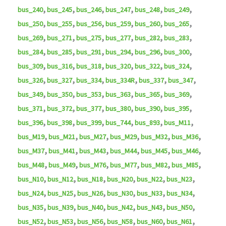
,
,
,
,
,
,
bus_240
bus_245
bus_246
bus_247
bus_248
bus_249
,
,
,
,
,
,
bus_250
bus_255
bus_256
bus_259
bus_260
bus_265
,
,
,
,
,
,
bus_269
bus_271
bus_275
bus_277
bus_282
bus_283
,
,
,
,
,
,
bus_284
bus_285
bus_291
bus_294
bus_296
bus_300
,
,
,
,
,
,
bus_309
bus_316
bus_318
bus_320
bus_322
bus_324
,
,
,
,
,
,
bus_326
bus_327
bus_334
bus_334R
bus_337
bus_347
,
,
,
,
,
,
bus_349
bus_350
bus_353
bus_363
bus_365
bus_369
,
,
,
,
,
,
bus_371
bus_372
bus_377
bus_380
bus_390
bus_395
,
,
,
,
,
,
bus_396
bus_398
bus_399
bus_744
bus_893
bus_M11
,
,
,
,
,
,
bus_M19
bus_M21
bus_M27
bus_M29
bus_M32
bus_M36
,
,
,
,
,
,
bus_M37
bus_M41
bus_M43
bus_M44
bus_M45
bus_M46
,
,
,
,
,
,
bus_M48
bus_M49
bus_M76
bus_M77
bus_M82
bus_M85
,
,
,
,
,
,
bus_N10
bus_N12
bus_N18
bus_N20
bus_N22
bus_N23
,
,
,
,
,
,
bus_N24
bus_N25
bus_N26
bus_N30
bus_N33
bus_N34
,
,
,
,
,
,
bus_N35
bus_N39
bus_N40
bus_N42
bus_N43
bus_N50
,
,
,
,
,
,
bus_N52
bus_N53
bus_N56
bus_N58
bus_N60
bus_N61