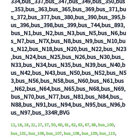
334,bus_337,bus_347,bus_349,bus_350,bus
_353,bus_363,bus_365,bus_369,bus_371,bu
s_372,bus_377,bus_380,bus_390,bus_395,b
us_396,bus_398,bus_399,bus_744,bus_893,
bus_N1,bus_N2,bus_N3,bus_N5,bus_N6,bu
s_N7,bus_N7X,bus_N8,bus_N9,bus_N10,bu
s_N12,bus_N18,bus_N20,bus_N22,bus_N23
,bus_N24,bus_N25,bus_N26,bus_N30,bus_
N33,bus_N34,bus_N35,bus_N39,bus_N40,b
us_N42,bus_N43,bus_N50,bus_N52,bus_N5
3,bus_N56,bus_N58,bus_N60,bus_N61,bus
_N62,bus_N64,bus_N65,bus_N68,bus_N69,
bus_N70,bus_N77,bus_N81,bus_N84,bus_
N88,bus_N91,bus_N94,bus_N95,bus_N96,b
us_N97,bus_334R,BVG
,
,
,
,
,
,
,
,
,
,
,
,
,
,
12
16
18
21
27
37
50
60
61
62
63
67
68
bus_100
,
,
,
,
,
,
bus_101
bus_106
bus_107
bus_108
bus_109
bus_110