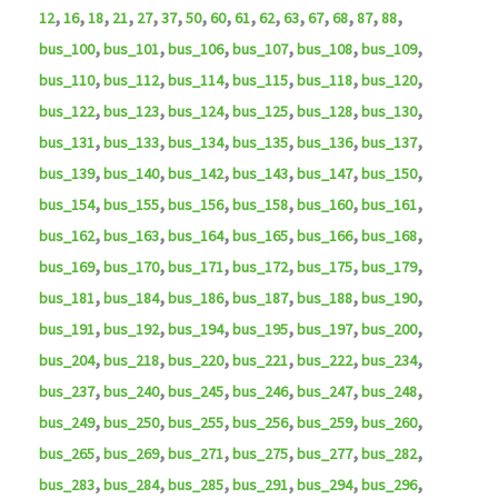
,
,
,
,
,
,
,
,
,
,
,
,
,
,
,
12
16
18
21
27
37
50
60
61
62
63
67
68
87
88
,
,
,
,
,
,
bus_100
bus_101
bus_106
bus_107
bus_108
bus_109
,
,
,
,
,
,
bus_110
bus_112
bus_114
bus_115
bus_118
bus_120
,
,
,
,
,
,
bus_122
bus_123
bus_124
bus_125
bus_128
bus_130
,
,
,
,
,
,
bus_131
bus_133
bus_134
bus_135
bus_136
bus_137
,
,
,
,
,
,
bus_139
bus_140
bus_142
bus_143
bus_147
bus_150
,
,
,
,
,
,
bus_154
bus_155
bus_156
bus_158
bus_160
bus_161
,
,
,
,
,
,
bus_162
bus_163
bus_164
bus_165
bus_166
bus_168
,
,
,
,
,
,
bus_169
bus_170
bus_171
bus_172
bus_175
bus_179
,
,
,
,
,
,
bus_181
bus_184
bus_186
bus_187
bus_188
bus_190
,
,
,
,
,
,
bus_191
bus_192
bus_194
bus_195
bus_197
bus_200
,
,
,
,
,
,
bus_204
bus_218
bus_220
bus_221
bus_222
bus_234
,
,
,
,
,
,
bus_237
bus_240
bus_245
bus_246
bus_247
bus_248
,
,
,
,
,
,
bus_249
bus_250
bus_255
bus_256
bus_259
bus_260
,
,
,
,
,
,
bus_265
bus_269
bus_271
bus_275
bus_277
bus_282
,
,
,
,
,
,
bus_283
bus_284
bus_285
bus_291
bus_294
bus_296