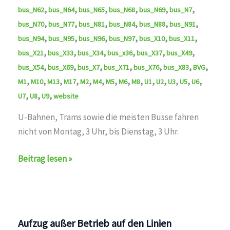
,
,
,
,
,
,
bus_N62
bus_N64
bus_N65
bus_N68
bus_N69
bus_N7
,
,
,
,
,
,
bus_N70
bus_N77
bus_N81
bus_N84
bus_N88
bus_N91
,
,
,
,
,
,
bus_N94
bus_N95
bus_N96
bus_N97
bus_X10
bus_X11
,
,
,
,
,
,
bus_X21
bus_X33
bus_X34
bus_x36
bus_X37
bus_X49
,
,
,
,
,
,
,
bus_X54
bus_X69
bus_X7
bus_X71
bus_X76
bus_X83
BVG
,
,
,
,
,
,
,
,
,
,
,
,
,
,
M1
M10
M13
M17
M2
M4
M5
M6
M8
U1
U2
U3
U5
U6
,
,
,
U7
U8
U9
website
U-Bahnen, Trams sowie die meisten Busse fahren
nicht von Montag, 3 Uhr, bis Dienstag, 3 Uhr.
Die
Beitrag lesen »
BVG
wird
am
am
Aufzug außer Betrieb auf den Linien