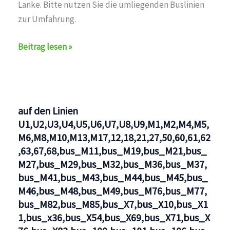
Lanke. Bitte nutzen Sie die umliegenden Buslinien
zur Umfahrung.
Unterbrechung
Beitrag lesen »
auf
den
Linien
U3,bus_M11,bus_X10,bus_X11,bus_X83,bus_101,bus_11
auf den Linien
U1,U2,U3,U4,U5,U6,U7,U8,U9,M1,M2,M4,M5,
M6,M8,M10,M13,M17,12,18,21,27,50,60,61,62
,63,67,68,bus_M11,bus_M19,bus_M21,bus_
M27,bus_M29,bus_M32,bus_M36,bus_M37,
bus_M41,bus_M43,bus_M44,bus_M45,bus_
M46,bus_M48,bus_M49,bus_M76,bus_M77,
bus_M82,bus_M85,bus_X7,bus_X10,bus_X1
1,bus_x36,bus_X54,bus_X69,bus_X71,bus_X