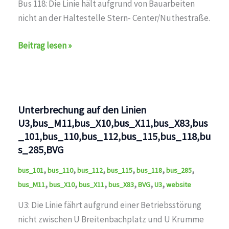
Bus 118: Die Linie hält aufgrund von Bauarbeiten
nicht an der Haltestelle Stern- Center/Nuthestraße.
Kein
Beitrag lesen »
Halt:
Stern-
Center/Nuthestraße
auf
Unterbrechung auf den Linien
den
U3,bus_M11,bus_X10,bus_X11,bus_X83,bus
Linien
_101,bus_110,bus_112,bus_115,bus_118,bu
bus_118,BVG
s_285,BVG
,
,
,
,
,
,
bus_101
bus_110
bus_112
bus_115
bus_118
bus_285
,
,
,
,
,
,
bus_M11
bus_X10
bus_X11
bus_X83
BVG
U3
website
U3: Die Linie fährt aufgrund einer Betriebsstörung
nicht zwischen U Breitenbachplatz und U Krumme