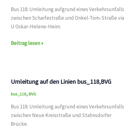
Bus 118: Umleitung aufgrund eines Verkehrsunfalls
zwischen Scharfestraße und Onkel-Tom-Straße via
U Oskar-Helene-Heim.
Umleitung
Beitrag lesen »
auf
den
Linien
bus_118,BVG
Umleitung auf den Linien bus_118,BVG
,
bus_118
BVG
Bus 118: Umleitung aufgrund eines Verkehrsunfalls
zwischen Neue Kreisstraße und Stahnsdorfer
Brücke.