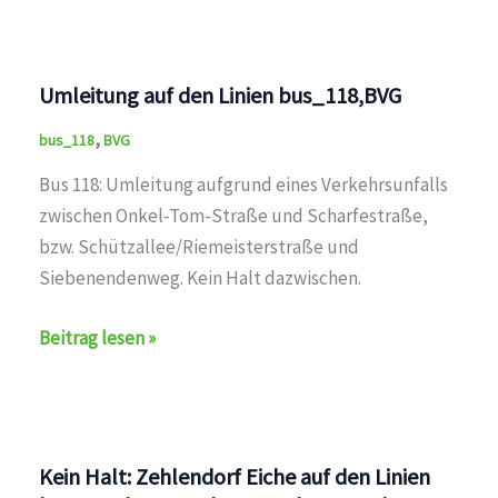
Umleitung auf den Linien bus_118,BVG
,
bus_118
BVG
Bus 118: Umleitung aufgrund eines Verkehrsunfalls
zwischen Onkel-Tom-Straße und Scharfestraße,
bzw. Schützallee/Riemeisterstraße und
Siebenendenweg. Kein Halt dazwischen.
Umleitung
Beitrag lesen »
auf
den
Linien
bus_118,BVG
Kein Halt: Zehlendorf Eiche auf den Linien