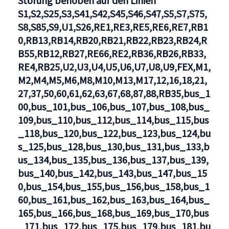
Störung behoben auf den Linien
S1,S2,S25,S3,S41,S42,S45,S46,S47,S5,S7,S75,
S8,S85,S9,U1,S26,RE1,RE3,RE5,RE6,RE7,RB1
0,RB13,RB14,RB20,RB21,RB22,RB23,RB24,R
B55,RB12,RB27,RE66,RE2,RB36,RB26,RB33,
RE4,RB25,U2,U3,U4,U5,U6,U7,U8,U9,FEX,M1,
M2,M4,M5,M6,M8,M10,M13,M17,12,16,18,21,
27,37,50,60,61,62,63,67,68,87,88,RB35,bus_1
00,bus_101,bus_106,bus_107,bus_108,bus_
109,bus_110,bus_112,bus_114,bus_115,bus
_118,bus_120,bus_122,bus_123,bus_124,bu
s_125,bus_128,bus_130,bus_131,bus_133,b
us_134,bus_135,bus_136,bus_137,bus_139,
bus_140,bus_142,bus_143,bus_147,bus_15
0,bus_154,bus_155,bus_156,bus_158,bus_1
60,bus_161,bus_162,bus_163,bus_164,bus_
165,bus_166,bus_168,bus_169,bus_170,bus
_171,bus_172,bus_175,bus_179,bus_181,bu