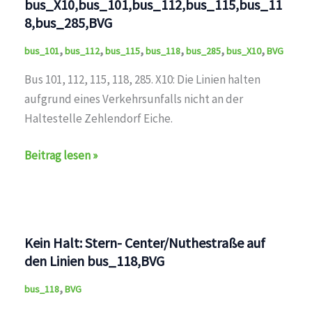
bus_X10,bus_101,bus_112,bus_115,bus_11
8,bus_285,BVG
,
,
,
,
,
,
bus_101
bus_112
bus_115
bus_118
bus_285
bus_X10
BVG
Bus 101, 112, 115, 118, 285. X10: Die Linien halten
aufgrund eines Verkehrsunfalls nicht an der
Haltestelle Zehlendorf Eiche.
Kein
Beitrag lesen »
Halt:
Zehlendorf
Eiche
auf
Kein Halt: Stern- Center/Nuthestraße auf
den
den Linien bus_118,BVG
Linien
,
bus_118
BVG
bus_X10,bus_101,bus_112,bus_115,bus_118,bus_285,B