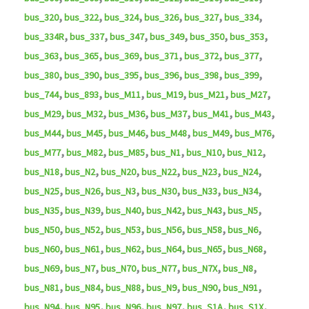
,
,
,
,
,
,
bus_320
bus_322
bus_324
bus_326
bus_327
bus_334
,
,
,
,
,
,
bus_334R
bus_337
bus_347
bus_349
bus_350
bus_353
,
,
,
,
,
,
bus_363
bus_365
bus_369
bus_371
bus_372
bus_377
,
,
,
,
,
,
bus_380
bus_390
bus_395
bus_396
bus_398
bus_399
,
,
,
,
,
,
bus_744
bus_893
bus_M11
bus_M19
bus_M21
bus_M27
,
,
,
,
,
,
bus_M29
bus_M32
bus_M36
bus_M37
bus_M41
bus_M43
,
,
,
,
,
,
bus_M44
bus_M45
bus_M46
bus_M48
bus_M49
bus_M76
,
,
,
,
,
,
bus_M77
bus_M82
bus_M85
bus_N1
bus_N10
bus_N12
,
,
,
,
,
,
bus_N18
bus_N2
bus_N20
bus_N22
bus_N23
bus_N24
,
,
,
,
,
,
bus_N25
bus_N26
bus_N3
bus_N30
bus_N33
bus_N34
,
,
,
,
,
,
bus_N35
bus_N39
bus_N40
bus_N42
bus_N43
bus_N5
,
,
,
,
,
,
bus_N50
bus_N52
bus_N53
bus_N56
bus_N58
bus_N6
,
,
,
,
,
,
bus_N60
bus_N61
bus_N62
bus_N64
bus_N65
bus_N68
,
,
,
,
,
,
bus_N69
bus_N7
bus_N70
bus_N77
bus_N7X
bus_N8
,
,
,
,
,
,
bus_N81
bus_N84
bus_N88
bus_N9
bus_N90
bus_N91
,
,
,
,
,
,
bus_N94
bus_N95
bus_N96
bus_N97
bus_S1A
bus_S1X