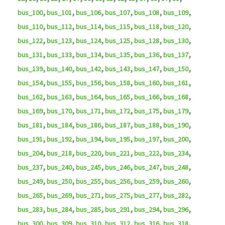
,
,
,
,
,
,
bus_100
bus_101
bus_106
bus_107
bus_108
bus_109
,
,
,
,
,
,
bus_110
bus_112
bus_114
bus_115
bus_118
bus_120
,
,
,
,
,
,
bus_122
bus_123
bus_124
bus_125
bus_128
bus_130
,
,
,
,
,
,
bus_131
bus_133
bus_134
bus_135
bus_136
bus_137
,
,
,
,
,
,
bus_139
bus_140
bus_142
bus_143
bus_147
bus_150
,
,
,
,
,
,
bus_154
bus_155
bus_156
bus_158
bus_160
bus_161
,
,
,
,
,
,
bus_162
bus_163
bus_164
bus_165
bus_166
bus_168
,
,
,
,
,
,
bus_169
bus_170
bus_171
bus_172
bus_175
bus_179
,
,
,
,
,
,
bus_181
bus_184
bus_186
bus_187
bus_188
bus_190
,
,
,
,
,
,
bus_191
bus_192
bus_194
bus_195
bus_197
bus_200
,
,
,
,
,
,
bus_204
bus_218
bus_220
bus_221
bus_222
bus_234
,
,
,
,
,
,
bus_237
bus_240
bus_245
bus_246
bus_247
bus_248
,
,
,
,
,
,
bus_249
bus_250
bus_255
bus_256
bus_259
bus_260
,
,
,
,
,
,
bus_265
bus_269
bus_271
bus_275
bus_277
bus_282
,
,
,
,
,
,
bus_283
bus_284
bus_285
bus_291
bus_294
bus_296
,
,
,
,
,
,
bus_300
bus_309
bus_310
bus_312
bus_316
bus_318