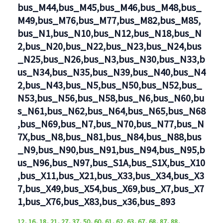
bus_M44,bus_M45,bus_M46,bus_M48,bus_
M49,bus_M76,bus_M77,bus_M82,bus_M85,
bus_N1,bus_N10,bus_N12,bus_N18,bus_N
2,bus_N20,bus_N22,bus_N23,bus_N24,bus
_N25,bus_N26,bus_N3,bus_N30,bus_N33,b
us_N34,bus_N35,bus_N39,bus_N40,bus_N4
2,bus_N43,bus_N5,bus_N50,bus_N52,bus_
N53,bus_N56,bus_N58,bus_N6,bus_N60,bu
s_N61,bus_N62,bus_N64,bus_N65,bus_N68
,bus_N69,bus_N7,bus_N70,bus_N77,bus_N
7X,bus_N8,bus_N81,bus_N84,bus_N88,bus
_N9,bus_N90,bus_N91,bus_N94,bus_N95,b
us_N96,bus_N97,bus_S1A,bus_S1X,bus_X10
,bus_X11,bus_X21,bus_X33,bus_X34,bus_X3
7,bus_X49,bus_X54,bus_X69,bus_X7,bus_X7
1,bus_X76,bus_X83,bus_x36,bus_893
,
,
,
,
,
,
,
,
,
,
,
,
,
,
,
12
16
18
21
27
37
50
60
61
62
63
67
68
87
88