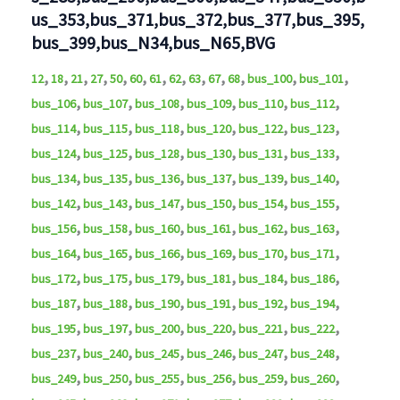
us_353,bus_371,bus_372,bus_377,bus_395,
bus_399,bus_N34,bus_N65,BVG
,
,
,
,
,
,
,
,
,
,
,
,
,
12
18
21
27
50
60
61
62
63
67
68
bus_100
bus_101
,
,
,
,
,
,
bus_106
bus_107
bus_108
bus_109
bus_110
bus_112
,
,
,
,
,
,
bus_114
bus_115
bus_118
bus_120
bus_122
bus_123
,
,
,
,
,
,
bus_124
bus_125
bus_128
bus_130
bus_131
bus_133
,
,
,
,
,
,
bus_134
bus_135
bus_136
bus_137
bus_139
bus_140
,
,
,
,
,
,
bus_142
bus_143
bus_147
bus_150
bus_154
bus_155
,
,
,
,
,
,
bus_156
bus_158
bus_160
bus_161
bus_162
bus_163
,
,
,
,
,
,
bus_164
bus_165
bus_166
bus_169
bus_170
bus_171
,
,
,
,
,
,
bus_172
bus_175
bus_179
bus_181
bus_184
bus_186
,
,
,
,
,
,
bus_187
bus_188
bus_190
bus_191
bus_192
bus_194
,
,
,
,
,
,
bus_195
bus_197
bus_200
bus_220
bus_221
bus_222
,
,
,
,
,
,
bus_237
bus_240
bus_245
bus_246
bus_247
bus_248
,
,
,
,
,
,
bus_249
bus_250
bus_255
bus_256
bus_259
bus_260