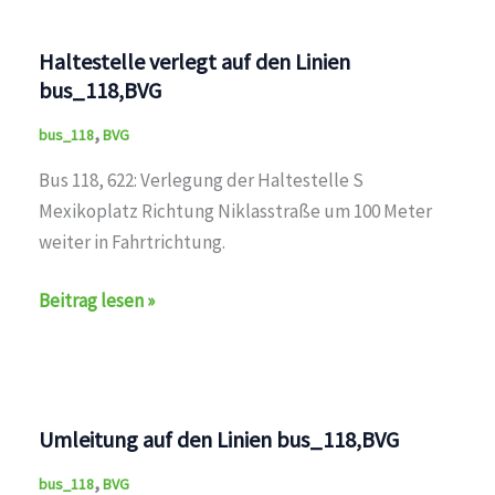
U1,U2,U3,U4,U5,U6,U7,U8,U9,M1,M2,M4,M5,M6,M8,M10,
Haltestelle verlegt auf den Linien
bus_118,BVG
,
bus_118
BVG
Bus 118, 622: Verlegung der Haltestelle S
Mexikoplatz Richtung Niklasstraße um 100 Meter
weiter in Fahrtrichtung.
Haltestelle
Beitrag lesen »
verlegt
auf
den
Linien
Umleitung auf den Linien bus_118,BVG
bus_118,BVG
,
bus_118
BVG