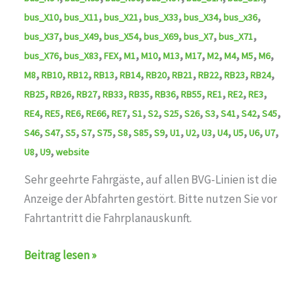
,
,
,
,
,
,
bus_X10
bus_X11
bus_X21
bus_X33
bus_X34
bus_x36
,
,
,
,
,
,
bus_X37
bus_X49
bus_X54
bus_X69
bus_X7
bus_X71
,
,
,
,
,
,
,
,
,
,
,
bus_X76
bus_X83
FEX
M1
M10
M13
M17
M2
M4
M5
M6
,
,
,
,
,
,
,
,
,
,
M8
RB10
RB12
RB13
RB14
RB20
RB21
RB22
RB23
RB24
,
,
,
,
,
,
,
,
,
,
RB25
RB26
RB27
RB33
RB35
RB36
RB55
RE1
RE2
RE3
,
,
,
,
,
,
,
,
,
,
,
,
,
RE4
RE5
RE6
RE66
RE7
S1
S2
S25
S26
S3
S41
S42
S45
,
,
,
,
,
,
,
,
,
,
,
,
,
,
,
S46
S47
S5
S7
S75
S8
S85
S9
U1
U2
U3
U4
U5
U6
U7
,
,
U8
U9
website
Sehr geehrte Fahrgäste, auf allen BVG-Linien ist die
Anzeige der Abfahrten gestört. Bitte nutzen Sie vor
Fahrtantritt die Fahrplanauskunft.
Störung
Beitrag lesen »
behoben
auf