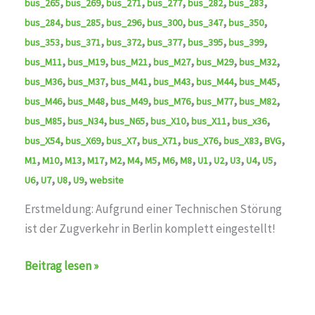
,
,
,
,
,
,
bus_265
bus_269
bus_271
bus_277
bus_282
bus_283
,
,
,
,
,
,
bus_284
bus_285
bus_296
bus_300
bus_347
bus_350
,
,
,
,
,
,
bus_353
bus_371
bus_372
bus_377
bus_395
bus_399
,
,
,
,
,
,
bus_M11
bus_M19
bus_M21
bus_M27
bus_M29
bus_M32
,
,
,
,
,
,
bus_M36
bus_M37
bus_M41
bus_M43
bus_M44
bus_M45
,
,
,
,
,
,
bus_M46
bus_M48
bus_M49
bus_M76
bus_M77
bus_M82
,
,
,
,
,
,
bus_M85
bus_N34
bus_N65
bus_X10
bus_X11
bus_x36
,
,
,
,
,
,
,
bus_X54
bus_X69
bus_X7
bus_X71
bus_X76
bus_X83
BVG
,
,
,
,
,
,
,
,
,
,
,
,
,
,
M1
M10
M13
M17
M2
M4
M5
M6
M8
U1
U2
U3
U4
U5
,
,
,
,
U6
U7
U8
U9
website
Erstmeldung: Aufgrund einer Technischen Störung
ist der Zugverkehr in Berlin komplett eingestellt!
auf
Beitrag lesen »
den
Linien