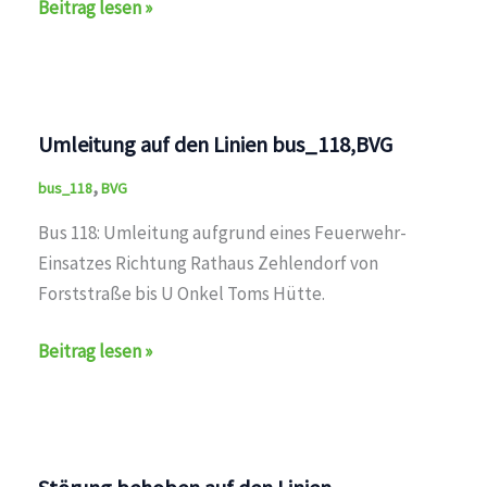
Umleitung
Beitrag lesen »
auf
den
Linien
bus_118,BVG
Umleitung auf den Linien bus_118,BVG
,
bus_118
BVG
Bus 118: Umleitung aufgrund eines Feuerwehr-
Einsatzes Richtung Rathaus Zehlendorf von
Forststraße bis U Onkel Toms Hütte.
Umleitung
Beitrag lesen »
auf
den
Linien
bus_118,BVG