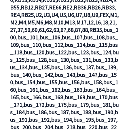
B55,RB12,RB27,RE66,RE2,RB36,RB26,RB33,
RE4,RB25,U2,U3,U4,U5,U6,U7,U8,U9,FEX,M1,
M2,M4,M5,M6,M8,M10,M13,M17,12,16,18,21,
27,37,50,60,61,62,63,67,68,87,88,RB35,bus_1
00,bus_101,bus_106,bus_107,bus_108,bus_
109,bus_110,bus_112,bus_114,bus_115,bus
_118,bus_120,bus_122,bus_123,bus_124,bu
s_125,bus_128,bus_130,bus_131,bus_133,b
us_134,bus_135,bus_136,bus_137,bus_139,
bus_140,bus_142,bus_143,bus_147,bus_15
0,bus_154,bus_155,bus_156,bus_158,bus_1
60,bus_161,bus_162,bus_163,bus_164,bus_
165,bus_166,bus_168,bus_169,bus_170,bus
_171,bus_172,bus_175,bus_179,bus_181,bu
s_184,bus_186,bus_187,bus_188,bus_190,b
us_191,bus_192,bus_194,bus_195,bus_197,
bus_200,bus_204,bus_218,bus_220,bus_22