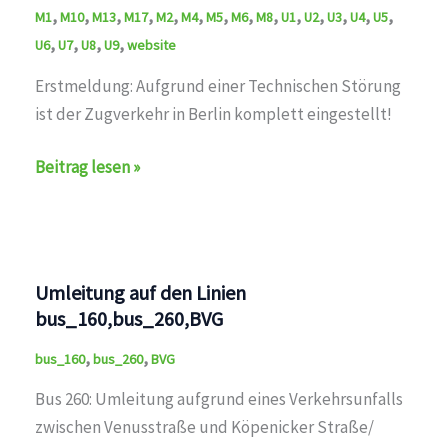
,
,
,
,
,
,
,
,
,
,
,
,
,
,
M1
M10
M13
M17
M2
M4
M5
M6
M8
U1
U2
U3
U4
U5
,
,
,
,
U6
U7
U8
U9
website
Erstmeldung: Aufgrund einer Technischen Störung
ist der Zugverkehr in Berlin komplett eingestellt!
auf
Beitrag lesen »
den
Linien
U1,U2,U3,U4,U5,U6,U7,U8,U9,M1,M2,M4,M5,M6,M8,M10,
Umleitung auf den Linien
bus_160,bus_260,BVG
,
,
bus_160
bus_260
BVG
Bus 260: Umleitung aufgrund eines Verkehrsunfalls
zwischen Venusstraße und Köpenicker Straße/