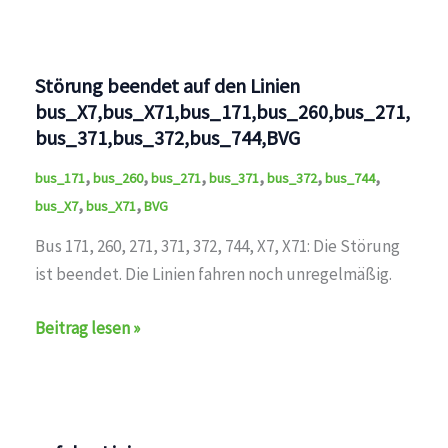
Störung beendet auf den Linien
bus_X7,bus_X71,bus_171,bus_260,bus_271,
bus_371,bus_372,bus_744,BVG
,
,
,
,
,
,
bus_171
bus_260
bus_271
bus_371
bus_372
bus_744
,
,
bus_X7
bus_X71
BVG
Bus 171, 260, 271, 371, 372, 744, X7, X71: Die Störung
ist beendet. Die Linien fahren noch unregelmäßig.
Störung
Beitrag lesen »
beendet
auf
den
Linien