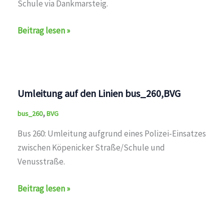
Schule via Dankmarsteig.
Umleitung
Beitrag lesen »
auf
den
Linien
bus_160,bus_260,BVG
Umleitung auf den Linien bus_260,BVG
,
bus_260
BVG
Bus 260: Umleitung aufgrund eines Polizei-Einsatzes
zwischen Köpenicker Straße/Schule und
Venusstraße.
Umleitung
Beitrag lesen »
auf
den