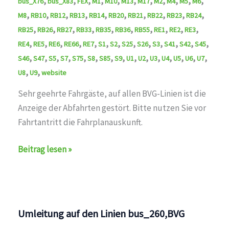
,
,
,
,
,
,
,
,
,
,
,
bus_X76
bus_X83
FEX
M1
M10
M13
M17
M2
M4
M5
M6
,
,
,
,
,
,
,
,
,
,
M8
RB10
RB12
RB13
RB14
RB20
RB21
RB22
RB23
RB24
,
,
,
,
,
,
,
,
,
,
RB25
RB26
RB27
RB33
RB35
RB36
RB55
RE1
RE2
RE3
,
,
,
,
,
,
,
,
,
,
,
,
,
RE4
RE5
RE6
RE66
RE7
S1
S2
S25
S26
S3
S41
S42
S45
,
,
,
,
,
,
,
,
,
,
,
,
,
,
,
S46
S47
S5
S7
S75
S8
S85
S9
U1
U2
U3
U4
U5
U6
U7
,
,
U8
U9
website
Sehr geehrte Fahrgäste, auf allen BVG-Linien ist die
Anzeige der Abfahrten gestört. Bitte nutzen Sie vor
Fahrtantritt die Fahrplanauskunft.
Störung
Beitrag lesen »
behoben
auf
den
Linien
Umleitung auf den Linien bus_260,BVG
S1,S2,S25,S3,S41,S42,S45,S46,S47,S5,S7,S75,S8,S85