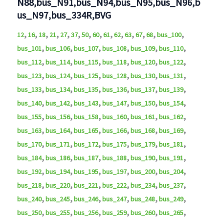
N88,bus_N91,bus_N94,bus_N95,bus_N96,b
us_N97,bus_334R,BVG
,
,
,
,
,
,
,
,
,
,
,
,
,
,
12
16
18
21
27
37
50
60
61
62
63
67
68
bus_100
,
,
,
,
,
,
bus_101
bus_106
bus_107
bus_108
bus_109
bus_110
,
,
,
,
,
,
bus_112
bus_114
bus_115
bus_118
bus_120
bus_122
,
,
,
,
,
,
bus_123
bus_124
bus_125
bus_128
bus_130
bus_131
,
,
,
,
,
,
bus_133
bus_134
bus_135
bus_136
bus_137
bus_139
,
,
,
,
,
,
bus_140
bus_142
bus_143
bus_147
bus_150
bus_154
,
,
,
,
,
,
bus_155
bus_156
bus_158
bus_160
bus_161
bus_162
,
,
,
,
,
,
bus_163
bus_164
bus_165
bus_166
bus_168
bus_169
,
,
,
,
,
,
bus_170
bus_171
bus_172
bus_175
bus_179
bus_181
,
,
,
,
,
,
bus_184
bus_186
bus_187
bus_188
bus_190
bus_191
,
,
,
,
,
,
bus_192
bus_194
bus_195
bus_197
bus_200
bus_204
,
,
,
,
,
,
bus_218
bus_220
bus_221
bus_222
bus_234
bus_237
,
,
,
,
,
,
bus_240
bus_245
bus_246
bus_247
bus_248
bus_249
,
,
,
,
,
,
bus_250
bus_255
bus_256
bus_259
bus_260
bus_265