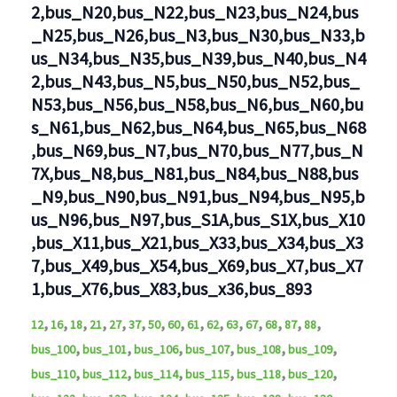
2,bus_N20,bus_N22,bus_N23,bus_N24,bus
_N25,bus_N26,bus_N3,bus_N30,bus_N33,b
us_N34,bus_N35,bus_N39,bus_N40,bus_N4
2,bus_N43,bus_N5,bus_N50,bus_N52,bus_
N53,bus_N56,bus_N58,bus_N6,bus_N60,bu
s_N61,bus_N62,bus_N64,bus_N65,bus_N68
,bus_N69,bus_N7,bus_N70,bus_N77,bus_N
7X,bus_N8,bus_N81,bus_N84,bus_N88,bus
_N9,bus_N90,bus_N91,bus_N94,bus_N95,b
us_N96,bus_N97,bus_S1A,bus_S1X,bus_X10
,bus_X11,bus_X21,bus_X33,bus_X34,bus_X3
7,bus_X49,bus_X54,bus_X69,bus_X7,bus_X7
1,bus_X76,bus_X83,bus_x36,bus_893
,
,
,
,
,
,
,
,
,
,
,
,
,
,
,
12
16
18
21
27
37
50
60
61
62
63
67
68
87
88
,
,
,
,
,
,
bus_100
bus_101
bus_106
bus_107
bus_108
bus_109
,
,
,
,
,
,
bus_110
bus_112
bus_114
bus_115
bus_118
bus_120