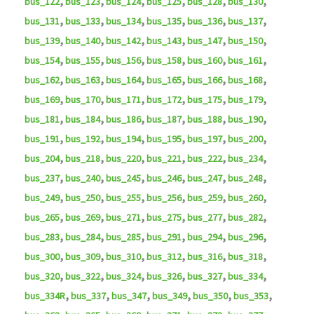
,
,
,
,
,
,
bus_122
bus_123
bus_124
bus_125
bus_128
bus_130
,
,
,
,
,
,
bus_131
bus_133
bus_134
bus_135
bus_136
bus_137
,
,
,
,
,
,
bus_139
bus_140
bus_142
bus_143
bus_147
bus_150
,
,
,
,
,
,
bus_154
bus_155
bus_156
bus_158
bus_160
bus_161
,
,
,
,
,
,
bus_162
bus_163
bus_164
bus_165
bus_166
bus_168
,
,
,
,
,
,
bus_169
bus_170
bus_171
bus_172
bus_175
bus_179
,
,
,
,
,
,
bus_181
bus_184
bus_186
bus_187
bus_188
bus_190
,
,
,
,
,
,
bus_191
bus_192
bus_194
bus_195
bus_197
bus_200
,
,
,
,
,
,
bus_204
bus_218
bus_220
bus_221
bus_222
bus_234
,
,
,
,
,
,
bus_237
bus_240
bus_245
bus_246
bus_247
bus_248
,
,
,
,
,
,
bus_249
bus_250
bus_255
bus_256
bus_259
bus_260
,
,
,
,
,
,
bus_265
bus_269
bus_271
bus_275
bus_277
bus_282
,
,
,
,
,
,
bus_283
bus_284
bus_285
bus_291
bus_294
bus_296
,
,
,
,
,
,
bus_300
bus_309
bus_310
bus_312
bus_316
bus_318
,
,
,
,
,
,
bus_320
bus_322
bus_324
bus_326
bus_327
bus_334
,
,
,
,
,
,
bus_334R
bus_337
bus_347
bus_349
bus_350
bus_353