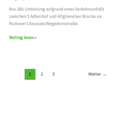
3
Bus 260: Umleitung aufgrund eines Verkehrsunfalls
Uhr
zwischen S Adlershof und Altglienicker Brücke via
bestreikt
Rudower Chaussee/Wegedornstraße.
auf
den
Umleitung
Beitrag lesen »
Linien
auf
U1,U2,U3,U5,U6,U7,U8,U9,M1,M2,M4,M5,M6,M6,M8,M10,
den
Linien
bus_260,BVG
1
2
3
Weiter
→