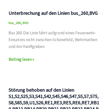
Linien
bus_260,BVG
Unterbrechung auf den Linien bus_260,BVG
,
bus_260
BVG
Bus 260: Die Linie fährt aufgrund eines Feuerwehr-
Einsatzes nicht zwischen Schönefeld, Wehrmathen
und Am Hanffgraben.
Unterbrechung
Beitrag lesen »
auf
den
Linien
bus_260,BVG
Störung behoben auf den Linien
S1,S2,S25,S3,S41,S42,S45,S46,S47,S5,S7,S75,
S8,S85,S9,U1,S26,RE1,RE3,RE5,RE6,RE7,RB1
0,RB13,RB14,RB20,RB21,RB22,RB23,RB24,R