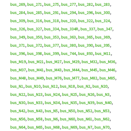
,
,
,
,
,
,
bus_269
bus_271
bus_275
bus_277
bus_282
bus_283
,
,
,
,
,
,
bus_284
bus_285
bus_291
bus_294
bus_296
bus_300
,
,
,
,
,
,
bus_309
bus_316
bus_318
bus_320
bus_322
bus_324
,
,
,
,
,
,
bus_326
bus_327
bus_334
bus_334R
bus_337
bus_347
,
,
,
,
,
,
bus_349
bus_350
bus_353
bus_363
bus_365
bus_369
,
,
,
,
,
,
bus_371
bus_372
bus_377
bus_380
bus_390
bus_395
,
,
,
,
,
,
bus_396
bus_398
bus_399
bus_744
bus_893
bus_M11
,
,
,
,
,
,
bus_M19
bus_M21
bus_M27
bus_M29
bus_M32
bus_M36
,
,
,
,
,
,
bus_M37
bus_M41
bus_M43
bus_M44
bus_M45
bus_M46
,
,
,
,
,
,
bus_M48
bus_M49
bus_M76
bus_M77
bus_M82
bus_M85
,
,
,
,
,
,
bus_N1
bus_N10
bus_N12
bus_N18
bus_N2
bus_N20
,
,
,
,
,
,
bus_N22
bus_N23
bus_N24
bus_N25
bus_N26
bus_N3
,
,
,
,
,
,
bus_N30
bus_N33
bus_N34
bus_N35
bus_N39
bus_N40
,
,
,
,
,
,
bus_N42
bus_N43
bus_N5
bus_N50
bus_N52
bus_N53
,
,
,
,
,
,
bus_N56
bus_N58
bus_N6
bus_N60
bus_N61
bus_N62
,
,
,
,
,
,
bus_N64
bus_N65
bus_N68
bus_N69
bus_N7
bus_N70