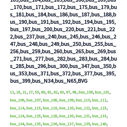
_170,bus_171,bus_172,bus_175,bus_179,bu
s_181,bus_184,bus_186,bus_187,bus_188,b
us_190,bus_191,bus_192,bus_194,bus_195,
bus_197,bus_200,bus_220,bus_221,bus_22
2,bus_237,bus_240,bus_245,bus_246,bus_2
47,bus_248,bus_249,bus_250,bus_255,bus_
256,bus_259,bus_260,bus_265,bus_269,bus
_271,bus_277,bus_282,bus_283,bus_284,bu
s_285,bus_296,bus_300,bus_347,bus_350,b
us_353,bus_371,bus_372,bus_377,bus_395,
bus_399,bus_N34,bus_N65,BVG
,
,
,
,
,
,
,
,
,
,
,
,
,
12
18
21
27
50
60
61
62
63
67
68
bus_100
bus_101
,
,
,
,
,
,
bus_106
bus_107
bus_108
bus_109
bus_110
bus_112
,
,
,
,
,
,
bus_114
bus_115
bus_118
bus_120
bus_122
bus_123
,
,
,
,
,
,
bus_124
bus_125
bus_128
bus_130
bus_131
bus_133
,
,
,
,
,
,
bus_134
bus_135
bus_136
bus_137
bus_139
bus_140