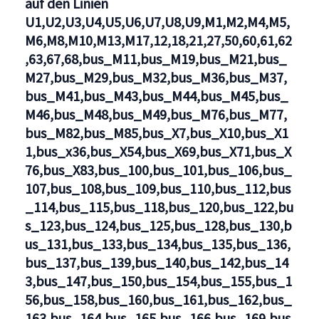
auf den Linien
bus_X7,bus_X71,bus_171,bus_260,bus_271,bus_371,bu
U1,U2,U3,U4,U5,U6,U7,U8,U9,M1,M2,M4,M5,
M6,M8,M10,M13,M17,12,18,21,27,50,60,61,62
,63,67,68,bus_M11,bus_M19,bus_M21,bus_
M27,bus_M29,bus_M32,bus_M36,bus_M37,
bus_M41,bus_M43,bus_M44,bus_M45,bus_
M46,bus_M48,bus_M49,bus_M76,bus_M77,
bus_M82,bus_M85,bus_X7,bus_X10,bus_X1
1,bus_x36,bus_X54,bus_X69,bus_X71,bus_X
76,bus_X83,bus_100,bus_101,bus_106,bus_
107,bus_108,bus_109,bus_110,bus_112,bus
_114,bus_115,bus_118,bus_120,bus_122,bu
s_123,bus_124,bus_125,bus_128,bus_130,b
us_131,bus_133,bus_134,bus_135,bus_136,
bus_137,bus_139,bus_140,bus_142,bus_14
3,bus_147,bus_150,bus_154,bus_155,bus_1
56,bus_158,bus_160,bus_161,bus_162,bus_
163,bus_164,bus_165,bus_166,bus_169,bus