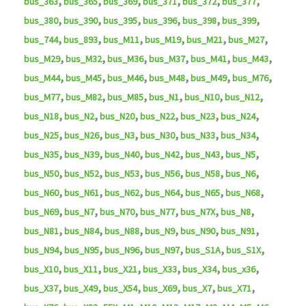
,
,
,
,
,
,
bus_363
bus_365
bus_369
bus_371
bus_372
bus_377
,
,
,
,
,
,
bus_380
bus_390
bus_395
bus_396
bus_398
bus_399
,
,
,
,
,
,
bus_744
bus_893
bus_M11
bus_M19
bus_M21
bus_M27
,
,
,
,
,
,
bus_M29
bus_M32
bus_M36
bus_M37
bus_M41
bus_M43
,
,
,
,
,
,
bus_M44
bus_M45
bus_M46
bus_M48
bus_M49
bus_M76
,
,
,
,
,
,
bus_M77
bus_M82
bus_M85
bus_N1
bus_N10
bus_N12
,
,
,
,
,
,
bus_N18
bus_N2
bus_N20
bus_N22
bus_N23
bus_N24
,
,
,
,
,
,
bus_N25
bus_N26
bus_N3
bus_N30
bus_N33
bus_N34
,
,
,
,
,
,
bus_N35
bus_N39
bus_N40
bus_N42
bus_N43
bus_N5
,
,
,
,
,
,
bus_N50
bus_N52
bus_N53
bus_N56
bus_N58
bus_N6
,
,
,
,
,
,
bus_N60
bus_N61
bus_N62
bus_N64
bus_N65
bus_N68
,
,
,
,
,
,
bus_N69
bus_N7
bus_N70
bus_N77
bus_N7X
bus_N8
,
,
,
,
,
,
bus_N81
bus_N84
bus_N88
bus_N9
bus_N90
bus_N91
,
,
,
,
,
,
bus_N94
bus_N95
bus_N96
bus_N97
bus_S1A
bus_S1X
,
,
,
,
,
,
bus_X10
bus_X11
bus_X21
bus_X33
bus_X34
bus_x36
,
,
,
,
,
,
bus_X37
bus_X49
bus_X54
bus_X69
bus_X7
bus_X71