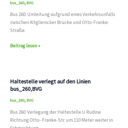
,
bus_260
BVG
Bus 260: Umleitung aufgrund eines Verkehrsunfalls
zwischen Altglienicker Brücke und Otto-Franke-
Straße.
Umleitung
Beitrag lesen »
auf
den
Linien
bus_260,BVG
Haltestelle verlegt auf den Linien
bus_260,BVG
,
bus_260
BVG
Bus 260: Verlegung der Haltestelle U Rudow
Richtung Otto- Franke-Str. um 110 Meter weiter in
Fahrtrichtung.