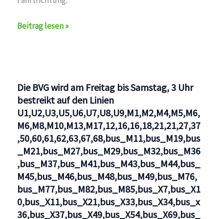
Haltestelle
Beitrag lesen »
verlegt
auf
den
Linien
Die BVG wird am Freitag bis Samstag, 3 Uhr
bus_260,BVG
bestreikt auf den Linien
U1,U2,U3,U5,U6,U7,U8,U9,M1,M2,M4,M5,M6,
M6,M8,M10,M13,M17,12,16,16,18,21,21,27,37
,50,60,61,62,63,67,68,bus_M11,bus_M19,bus
_M21,bus_M27,bus_M29,bus_M32,bus_M36
,bus_M37,bus_M41,bus_M43,bus_M44,bus_
M45,bus_M46,bus_M48,bus_M49,bus_M76,
bus_M77,bus_M82,bus_M85,bus_X7,bus_X1
0,bus_X11,bus_X21,bus_X33,bus_X34,bus_x
36,bus_X37,bus_X49,bus_X54,bus_X69,bus_