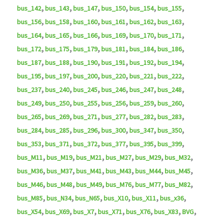
,
,
,
,
,
,
bus_142
bus_143
bus_147
bus_150
bus_154
bus_155
,
,
,
,
,
,
bus_156
bus_158
bus_160
bus_161
bus_162
bus_163
,
,
,
,
,
,
bus_164
bus_165
bus_166
bus_169
bus_170
bus_171
,
,
,
,
,
,
bus_172
bus_175
bus_179
bus_181
bus_184
bus_186
,
,
,
,
,
,
bus_187
bus_188
bus_190
bus_191
bus_192
bus_194
,
,
,
,
,
,
bus_195
bus_197
bus_200
bus_220
bus_221
bus_222
,
,
,
,
,
,
bus_237
bus_240
bus_245
bus_246
bus_247
bus_248
,
,
,
,
,
,
bus_249
bus_250
bus_255
bus_256
bus_259
bus_260
,
,
,
,
,
,
bus_265
bus_269
bus_271
bus_277
bus_282
bus_283
,
,
,
,
,
,
bus_284
bus_285
bus_296
bus_300
bus_347
bus_350
,
,
,
,
,
,
bus_353
bus_371
bus_372
bus_377
bus_395
bus_399
,
,
,
,
,
,
bus_M11
bus_M19
bus_M21
bus_M27
bus_M29
bus_M32
,
,
,
,
,
,
bus_M36
bus_M37
bus_M41
bus_M43
bus_M44
bus_M45
,
,
,
,
,
,
bus_M46
bus_M48
bus_M49
bus_M76
bus_M77
bus_M82
,
,
,
,
,
,
bus_M85
bus_N34
bus_N65
bus_X10
bus_X11
bus_x36
,
,
,
,
,
,
,
bus_X54
bus_X69
bus_X7
bus_X71
bus_X76
bus_X83
BVG