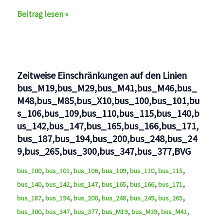
Unterbrechung
Beitrag lesen »
auf
den
Linien
bus_115,BVG
Zeitweise Einschränkungen auf den Linien
bus_M19,bus_M29,bus_M41,bus_M46,bus_
M48,bus_M85,bus_X10,bus_100,bus_101,bu
s_106,bus_109,bus_110,bus_115,bus_140,b
us_142,bus_147,bus_165,bus_166,bus_171,
bus_187,bus_194,bus_200,bus_248,bus_24
9,bus_265,bus_300,bus_347,bus_377,BVG
,
,
,
,
,
,
bus_100
bus_101
bus_106
bus_109
bus_110
bus_115
,
,
,
,
,
,
bus_140
bus_142
bus_147
bus_165
bus_166
bus_171
,
,
,
,
,
,
bus_187
bus_194
bus_200
bus_248
bus_249
bus_265
,
,
,
,
,
,
bus_300
bus_347
bus_377
bus_M19
bus_M29
bus_M41