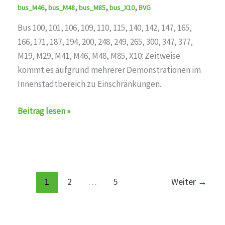
,
,
,
,
bus_M46
bus_M48
bus_M85
bus_X10
BVG
Bus 100, 101, 106, 109, 110, 115, 140, 142, 147, 165,
166, 171, 187, 194, 200, 248, 249, 265, 300, 347, 377,
M19, M29, M41, M46, M48, M85, X10: Zeitweise
kommt es aufgrund mehrerer Demonstrationen im
Innenstadtbereich zu Einschränkungen.
Zeitweise
Beitrag lesen »
Einschränkungen
auf
den
Linien
bus_M19,bus_M29,bus_M41,bus_M46,bus_M48,bus_M85,b
1
2
…
5
Weiter
→