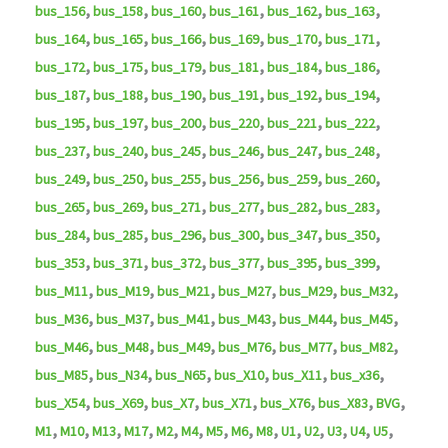
,
,
,
,
,
,
bus_156
bus_158
bus_160
bus_161
bus_162
bus_163
,
,
,
,
,
,
bus_164
bus_165
bus_166
bus_169
bus_170
bus_171
,
,
,
,
,
,
bus_172
bus_175
bus_179
bus_181
bus_184
bus_186
,
,
,
,
,
,
bus_187
bus_188
bus_190
bus_191
bus_192
bus_194
,
,
,
,
,
,
bus_195
bus_197
bus_200
bus_220
bus_221
bus_222
,
,
,
,
,
,
bus_237
bus_240
bus_245
bus_246
bus_247
bus_248
,
,
,
,
,
,
bus_249
bus_250
bus_255
bus_256
bus_259
bus_260
,
,
,
,
,
,
bus_265
bus_269
bus_271
bus_277
bus_282
bus_283
,
,
,
,
,
,
bus_284
bus_285
bus_296
bus_300
bus_347
bus_350
,
,
,
,
,
,
bus_353
bus_371
bus_372
bus_377
bus_395
bus_399
,
,
,
,
,
,
bus_M11
bus_M19
bus_M21
bus_M27
bus_M29
bus_M32
,
,
,
,
,
,
bus_M36
bus_M37
bus_M41
bus_M43
bus_M44
bus_M45
,
,
,
,
,
,
bus_M46
bus_M48
bus_M49
bus_M76
bus_M77
bus_M82
,
,
,
,
,
,
bus_M85
bus_N34
bus_N65
bus_X10
bus_X11
bus_x36
,
,
,
,
,
,
,
bus_X54
bus_X69
bus_X7
bus_X71
bus_X76
bus_X83
BVG
,
,
,
,
,
,
,
,
,
,
,
,
,
,
M1
M10
M13
M17
M2
M4
M5
M6
M8
U1
U2
U3
U4
U5