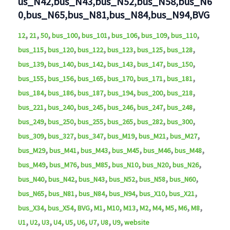
us_N42,bus_N43,bus_N52,bus_N58,bus_N6
0,bus_N65,bus_N81,bus_N84,bus_N94,BVG
,
,
,
,
,
,
,
,
12
21
50
bus_100
bus_101
bus_106
bus_109
bus_110
,
,
,
,
,
,
bus_115
bus_120
bus_122
bus_123
bus_125
bus_128
,
,
,
,
,
,
bus_139
bus_140
bus_142
bus_143
bus_147
bus_150
,
,
,
,
,
,
bus_155
bus_156
bus_165
bus_170
bus_171
bus_181
,
,
,
,
,
,
bus_184
bus_186
bus_187
bus_194
bus_200
bus_218
,
,
,
,
,
,
bus_221
bus_240
bus_245
bus_246
bus_247
bus_248
,
,
,
,
,
,
bus_249
bus_250
bus_255
bus_265
bus_282
bus_300
,
,
,
,
,
,
bus_309
bus_327
bus_347
bus_M19
bus_M21
bus_M27
,
,
,
,
,
,
bus_M29
bus_M41
bus_M43
bus_M45
bus_M46
bus_M48
,
,
,
,
,
,
bus_M49
bus_M76
bus_M85
bus_N10
bus_N20
bus_N26
,
,
,
,
,
,
bus_N40
bus_N42
bus_N43
bus_N52
bus_N58
bus_N60
,
,
,
,
,
,
bus_N65
bus_N81
bus_N84
bus_N94
bus_X10
bus_X21
,
,
,
,
,
,
,
,
,
,
,
bus_X34
bus_X54
BVG
M1
M10
M13
M2
M4
M5
M6
M8
,
,
,
,
,
,
,
,
,
U1
U2
U3
U4
U5
U6
U7
U8
U9
website