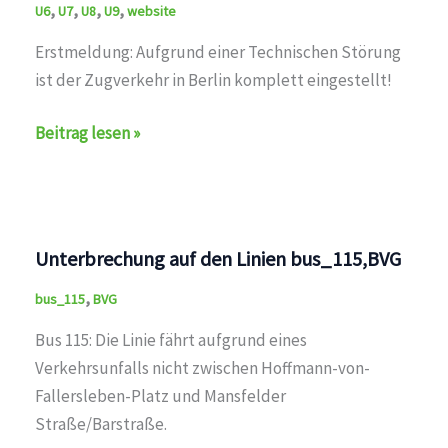
,
,
,
,
U6
U7
U8
U9
website
Erstmeldung: Aufgrund einer Technischen Störung
ist der Zugverkehr in Berlin komplett eingestellt!
auf
Beitrag lesen »
den
Linien
U1,U2,U3,U4,U5,U6,U7,U8,U9,M1,M2,M4,M5,M6,M8,M10,
Unterbrechung auf den Linien bus_115,BVG
,
bus_115
BVG
Bus 115: Die Linie fährt aufgrund eines
Verkehrsunfalls nicht zwischen Hoffmann-von-
Fallersleben-Platz und Mansfelder
Straße/Barstraße.