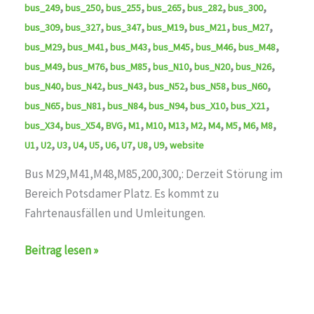
,
,
,
,
,
,
bus_249
bus_250
bus_255
bus_265
bus_282
bus_300
,
,
,
,
,
,
bus_309
bus_327
bus_347
bus_M19
bus_M21
bus_M27
,
,
,
,
,
,
bus_M29
bus_M41
bus_M43
bus_M45
bus_M46
bus_M48
,
,
,
,
,
,
bus_M49
bus_M76
bus_M85
bus_N10
bus_N20
bus_N26
,
,
,
,
,
,
bus_N40
bus_N42
bus_N43
bus_N52
bus_N58
bus_N60
,
,
,
,
,
,
bus_N65
bus_N81
bus_N84
bus_N94
bus_X10
bus_X21
,
,
,
,
,
,
,
,
,
,
,
bus_X34
bus_X54
BVG
M1
M10
M13
M2
M4
M5
M6
M8
,
,
,
,
,
,
,
,
,
U1
U2
U3
U4
U5
U6
U7
U8
U9
website
Bus M29,M41,M48,M85,200,300,: Derzeit Störung im
Bereich Potsdamer Platz. Es kommt zu
Fahrtenausfällen und Umleitungen.
Störung
Beitrag lesen »
auf
den
Linien