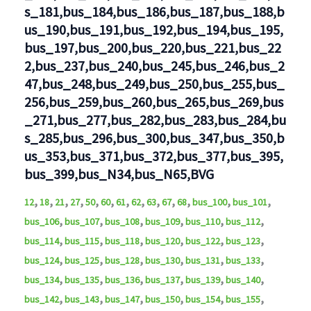
s_181,bus_184,bus_186,bus_187,bus_188,b
us_190,bus_191,bus_192,bus_194,bus_195,
bus_197,bus_200,bus_220,bus_221,bus_22
2,bus_237,bus_240,bus_245,bus_246,bus_2
47,bus_248,bus_249,bus_250,bus_255,bus_
256,bus_259,bus_260,bus_265,bus_269,bus
_271,bus_277,bus_282,bus_283,bus_284,bu
s_285,bus_296,bus_300,bus_347,bus_350,b
us_353,bus_371,bus_372,bus_377,bus_395,
bus_399,bus_N34,bus_N65,BVG
,
,
,
,
,
,
,
,
,
,
,
,
,
12
18
21
27
50
60
61
62
63
67
68
bus_100
bus_101
,
,
,
,
,
,
bus_106
bus_107
bus_108
bus_109
bus_110
bus_112
,
,
,
,
,
,
bus_114
bus_115
bus_118
bus_120
bus_122
bus_123
,
,
,
,
,
,
bus_124
bus_125
bus_128
bus_130
bus_131
bus_133
,
,
,
,
,
,
bus_134
bus_135
bus_136
bus_137
bus_139
bus_140
,
,
,
,
,
,
bus_142
bus_143
bus_147
bus_150
bus_154
bus_155