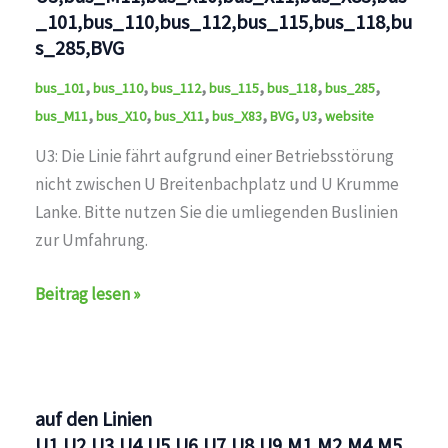
_101,bus_110,bus_112,bus_115,bus_118,bu
s_285,BVG
,
,
,
,
,
,
bus_101
bus_110
bus_112
bus_115
bus_118
bus_285
,
,
,
,
,
,
bus_M11
bus_X10
bus_X11
bus_X83
BVG
U3
website
U3: Die Linie fährt aufgrund einer Betriebsstörung
nicht zwischen U Breitenbachplatz und U Krumme
Lanke. Bitte nutzen Sie die umliegenden Buslinien
zur Umfahrung.
Unterbrechung
Beitrag lesen »
auf
den
Linien
U3,bus_M11,bus_X10,bus_X11,bus_X83,bus_101,bus_11
auf den Linien
U1,U2,U3,U4,U5,U6,U7,U8,U9,M1,M2,M4,M5,