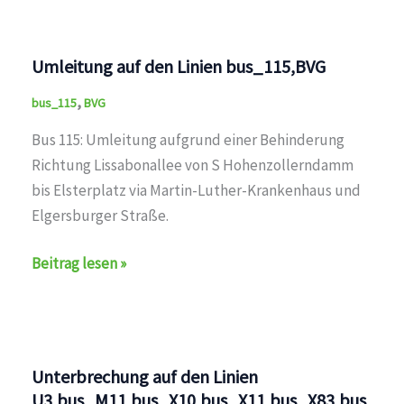
Zehlendorf
Eiche
auf
Umleitung auf den Linien bus_115,BVG
den
,
Linien
bus_115
BVG
bus_X10,bus_101,bus_112,bus_115,bus_118,bus_285,B
Bus 115: Umleitung aufgrund einer Behinderung
Richtung Lissabonallee von S Hohenzollerndamm
bis Elsterplatz via Martin-Luther-Krankenhaus und
Elgersburger Straße.
Umleitung
Beitrag lesen »
auf
den
Linien
bus_115,BVG
Unterbrechung auf den Linien
U3,bus_M11,bus_X10,bus_X11,bus_X83,bus