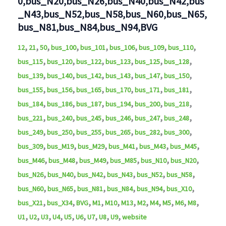
0,bus_N20,bus_N26,bus_N40,bus_N42,bus
_N43,bus_N52,bus_N58,bus_N60,bus_N65,
bus_N81,bus_N84,bus_N94,BVG
,
,
,
,
,
,
,
,
12
21
50
bus_100
bus_101
bus_106
bus_109
bus_110
,
,
,
,
,
,
bus_115
bus_120
bus_122
bus_123
bus_125
bus_128
,
,
,
,
,
,
bus_139
bus_140
bus_142
bus_143
bus_147
bus_150
,
,
,
,
,
,
bus_155
bus_156
bus_165
bus_170
bus_171
bus_181
,
,
,
,
,
,
bus_184
bus_186
bus_187
bus_194
bus_200
bus_218
,
,
,
,
,
,
bus_221
bus_240
bus_245
bus_246
bus_247
bus_248
,
,
,
,
,
,
bus_249
bus_250
bus_255
bus_265
bus_282
bus_300
,
,
,
,
,
,
bus_309
bus_M19
bus_M29
bus_M41
bus_M43
bus_M45
,
,
,
,
,
,
bus_M46
bus_M48
bus_M49
bus_M85
bus_N10
bus_N20
,
,
,
,
,
,
bus_N26
bus_N40
bus_N42
bus_N43
bus_N52
bus_N58
,
,
,
,
,
,
bus_N60
bus_N65
bus_N81
bus_N84
bus_N94
bus_X10
,
,
,
,
,
,
,
,
,
,
,
bus_X21
bus_X34
BVG
M1
M10
M13
M2
M4
M5
M6
M8
,
,
,
,
,
,
,
,
,
U1
U2
U3
U4
U5
U6
U7
U8
U9
website