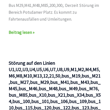
Bus M29,M41,M48,M85,200,300,: Derzeit Störung im
Bereich Potsdamer Platz. Es kommt zu
Fahrtenausfällen und Umleitungen.
Störung
Beitrag lesen »
auf
den
Linien
U1,U2,U3,U4,U5,U6,U7,U8,U9,M1,M2,M4,M5,M6,M8,M10,
Störung auf den Linien
U1,U2,U3,U4,U5,U6,U7,U8,U9,M1,M2,M4,M5,
M6,M8,M10,M13,12,21,50,bus_M19,bus_M21
,bus_M27,bus_M29,bus_M41,bus_M43,bus_
M45,bus_M46,bus_M48,bus_M49,bus_M76,
bus_M85,bus_X10,bus_X21,bus_X34,bus_X5
4,bus_100,bus_101,bus_106,bus_109,bus_1
10,bus_115,bus_120,bus_122,bus_123,bus_