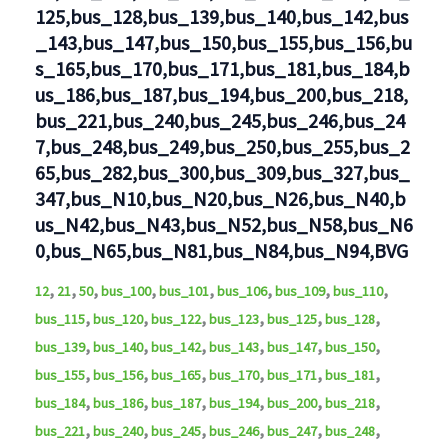
125,bus_128,bus_139,bus_140,bus_142,bus
_143,bus_147,bus_150,bus_155,bus_156,bu
s_165,bus_170,bus_171,bus_181,bus_184,b
us_186,bus_187,bus_194,bus_200,bus_218,
bus_221,bus_240,bus_245,bus_246,bus_24
7,bus_248,bus_249,bus_250,bus_255,bus_2
65,bus_282,bus_300,bus_309,bus_327,bus_
347,bus_N10,bus_N20,bus_N26,bus_N40,b
us_N42,bus_N43,bus_N52,bus_N58,bus_N6
0,bus_N65,bus_N81,bus_N84,bus_N94,BVG
,
,
,
,
,
,
,
,
12
21
50
bus_100
bus_101
bus_106
bus_109
bus_110
,
,
,
,
,
,
bus_115
bus_120
bus_122
bus_123
bus_125
bus_128
,
,
,
,
,
,
bus_139
bus_140
bus_142
bus_143
bus_147
bus_150
,
,
,
,
,
,
bus_155
bus_156
bus_165
bus_170
bus_171
bus_181
,
,
,
,
,
,
bus_184
bus_186
bus_187
bus_194
bus_200
bus_218
,
,
,
,
,
,
bus_221
bus_240
bus_245
bus_246
bus_247
bus_248