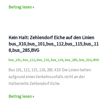
Umleitung
Beitrag lesen »
auf
den
Linien
bus_115,bus_285,BVG
Kein Halt: Zehlendorf Eiche auf den Linien
bus_X10,bus_101,bus_112,bus_115,bus_11
8,bus_285,BVG
,
,
,
,
,
,
bus_101
bus_112
bus_115
bus_118
bus_285
bus_X10
BVG
Bus 101, 112, 115, 118, 285. X10: Die Linien halten
aufgrund eines Verkehrsunfalls nicht an der
Haltestelle Zehlendorf Eiche.
Kein
Beitrag lesen »
Halt: