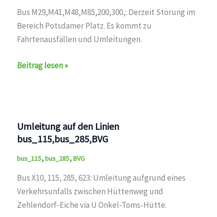
Bus M29,M41,M48,M85,200,300,: Derzeit Störung im
Bereich Potsdamer Platz. Es kommt zu
Fahrtenausfällen und Umleitungen.
Störung
Beitrag lesen »
auf
den
Linien
U1,U2,U3,U4,U5,U6,U7,U8,U9,M1,M2,M4,M5,M6,M8,M10,
Umleitung auf den Linien
bus_115,bus_285,BVG
,
,
bus_115
bus_285
BVG
Bus X10, 115, 285, 623: Umleitung aufgrund eines
Verkehrsunfalls zwischen Hüttenweg und
Zehlendorf-Eiche via U Onkel-Toms-Hütte.