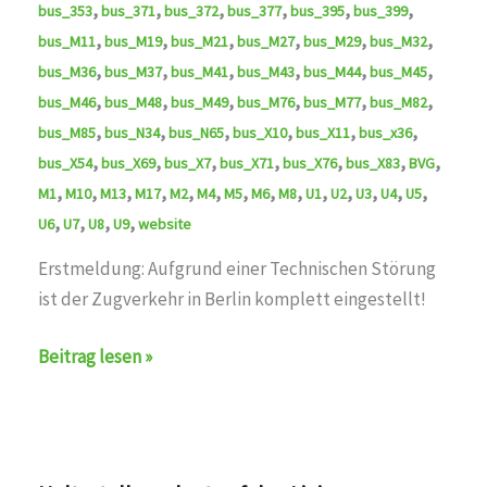
,
,
,
,
,
,
bus_353
bus_371
bus_372
bus_377
bus_395
bus_399
,
,
,
,
,
,
bus_M11
bus_M19
bus_M21
bus_M27
bus_M29
bus_M32
,
,
,
,
,
,
bus_M36
bus_M37
bus_M41
bus_M43
bus_M44
bus_M45
,
,
,
,
,
,
bus_M46
bus_M48
bus_M49
bus_M76
bus_M77
bus_M82
,
,
,
,
,
,
bus_M85
bus_N34
bus_N65
bus_X10
bus_X11
bus_x36
,
,
,
,
,
,
,
bus_X54
bus_X69
bus_X7
bus_X71
bus_X76
bus_X83
BVG
,
,
,
,
,
,
,
,
,
,
,
,
,
,
M1
M10
M13
M17
M2
M4
M5
M6
M8
U1
U2
U3
U4
U5
,
,
,
,
U6
U7
U8
U9
website
Erstmeldung: Aufgrund einer Technischen Störung
ist der Zugverkehr in Berlin komplett eingestellt!
auf
Beitrag lesen »
den
Linien
U1,U2,U3,U4,U5,U6,U7,U8,U9,M1,M2,M4,M5,M6,M8,M10,