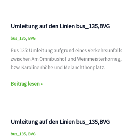
Umleitung auf den Linien bus_135,BVG
,
bus_135
BVG
Bus 135: Umleitung aufgrund eines Verkehrsunfalls
zwischen Am Omnibushof und Weinmeisterhorneg,
bzw. Karolinenhöhe und Melanchthonplatz.
Umleitung
Beitrag lesen »
auf
den
Linien
bus_135,BVG
Umleitung auf den Linien bus_135,BVG
,
bus_135
BVG