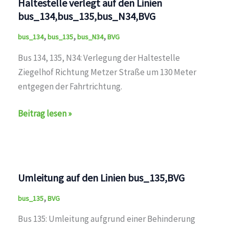
Haltestelle verlegt auf den Linien
bus_134,bus_135,bus_N34,BVG
,
,
,
bus_134
bus_135
bus_N34
BVG
Bus 134, 135, N34: Verlegung der Haltestelle
Ziegelhof Richtung Metzer Straße um 130 Meter
entgegen der Fahrtrichtung.
Haltestelle
Beitrag lesen »
verlegt
auf
den
Linien
Umleitung auf den Linien bus_135,BVG
bus_134,bus_135,bus_N34,BVG
,
bus_135
BVG
Bus 135: Umleitung aufgrund einer Behinderung