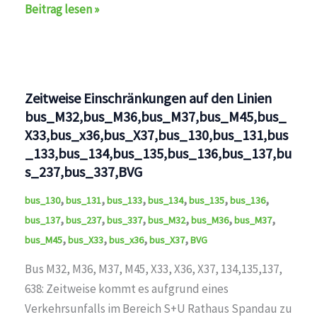
Umleitung
Beitrag lesen »
auf
den
Linien
bus_135,BVG
Zeitweise Einschränkungen auf den Linien
bus_M32,bus_M36,bus_M37,bus_M45,bus_
X33,bus_x36,bus_X37,bus_130,bus_131,bus
_133,bus_134,bus_135,bus_136,bus_137,bu
s_237,bus_337,BVG
,
,
,
,
,
,
bus_130
bus_131
bus_133
bus_134
bus_135
bus_136
,
,
,
,
,
,
bus_137
bus_237
bus_337
bus_M32
bus_M36
bus_M37
,
,
,
,
bus_M45
bus_X33
bus_x36
bus_X37
BVG
Bus M32, M36, M37, M45, X33, X36, X37, 134,135,137,
638: Zeitweise kommt es aufgrund eines
Verkehrsunfalls im Bereich S+U Rathaus Spandau zu