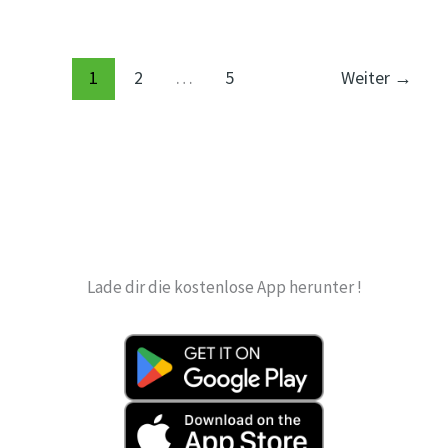
Linien
bus_135,BVG
1
2
…
5
Weiter
→
Lade dir die kostenlose App herunter !