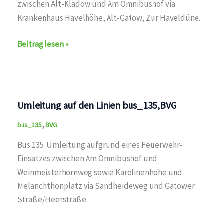
zwischen Alt-Kladow und Am Omnibushof via
Krankenhaus Havelhöhe, Alt-Gatow, Zur Haveldüne.
Umleitung
Beitrag lesen »
auf
den
Linien
bus_135,BVG
Umleitung auf den Linien bus_135,BVG
,
bus_135
BVG
Bus 135: Umleitung aufgrund eines Feuerwehr-
Einsatzes zwischen Am Omnibushof und
Weinmeisterhornweg sowie Karolinenhöhe und
Melanchthonplatz via Sandheideweg und Gatower
Straße/Heerstraße.