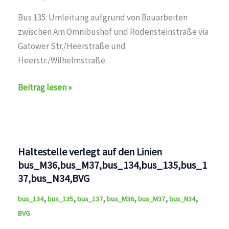
Bus 135: Umleitung aufgrund von Bauarbeiten
zwischen Am Omnibushof und Rodensteinstraße via
Gatower Str./Heerstraße und
Heerstr./Wilhelmstraße.
Umleitung
Beitrag lesen »
auf
den
Linien
bus_135,BVG
Haltestelle verlegt auf den Linien
bus_M36,bus_M37,bus_134,bus_135,bus_1
37,bus_N34,BVG
,
,
,
,
,
,
bus_134
bus_135
bus_137
bus_M36
bus_M37
bus_N34
BVG