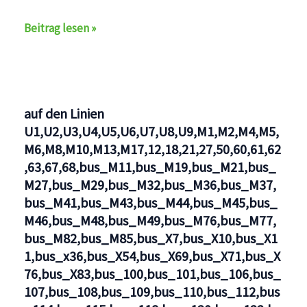
Haltestelle
Beitrag lesen »
verlegt
auf
den
Linien
auf den Linien
bus_135,BVG
U1,U2,U3,U4,U5,U6,U7,U8,U9,M1,M2,M4,M5,
M6,M8,M10,M13,M17,12,18,21,27,50,60,61,62
,63,67,68,bus_M11,bus_M19,bus_M21,bus_
M27,bus_M29,bus_M32,bus_M36,bus_M37,
bus_M41,bus_M43,bus_M44,bus_M45,bus_
M46,bus_M48,bus_M49,bus_M76,bus_M77,
bus_M82,bus_M85,bus_X7,bus_X10,bus_X1
1,bus_x36,bus_X54,bus_X69,bus_X71,bus_X
76,bus_X83,bus_100,bus_101,bus_106,bus_
107,bus_108,bus_109,bus_110,bus_112,bus