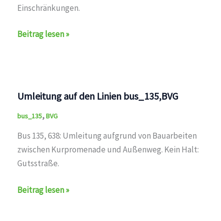
Einschränkungen.
Zeitweise
Beitrag lesen »
Einschränkungen
auf
den
Linien
Umleitung auf den Linien bus_135,BVG
bus_M32,bus_M36,bus_M37,bus_M45,bus_X33,bus_x36,b
,
bus_135
BVG
Bus 135, 638: Umleitung aufgrund von Bauarbeiten
zwischen Kurpromenade und Außenweg. Kein Halt:
Gutsstraße.
Umleitung
Beitrag lesen »
auf
den