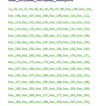
,
,
,
,
,
,
,
,
,
,
,
,
,
12
18
21
27
50
60
61
62
63
67
68
bus_100
bus_101
,
,
,
,
,
,
bus_106
bus_107
bus_108
bus_109
bus_110
bus_112
,
,
,
,
,
,
bus_114
bus_115
bus_118
bus_120
bus_122
bus_123
,
,
,
,
,
,
bus_124
bus_125
bus_128
bus_130
bus_131
bus_133
,
,
,
,
,
,
bus_134
bus_135
bus_136
bus_137
bus_139
bus_140
,
,
,
,
,
,
bus_142
bus_143
bus_147
bus_150
bus_154
bus_155
,
,
,
,
,
,
bus_156
bus_158
bus_160
bus_161
bus_162
bus_163
,
,
,
,
,
,
bus_164
bus_165
bus_166
bus_169
bus_170
bus_171
,
,
,
,
,
,
bus_172
bus_175
bus_179
bus_181
bus_184
bus_186
,
,
,
,
,
,
bus_187
bus_188
bus_190
bus_191
bus_192
bus_194
,
,
,
,
,
,
bus_195
bus_197
bus_200
bus_220
bus_221
bus_222
,
,
,
,
,
,
bus_237
bus_240
bus_245
bus_246
bus_247
bus_248
,
,
,
,
,
,
bus_249
bus_250
bus_255
bus_256
bus_259
bus_260
,
,
,
,
,
,
bus_265
bus_269
bus_271
bus_277
bus_282
bus_283
,
,
,
,
,
,
bus_284
bus_285
bus_296
bus_300
bus_347
bus_350