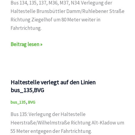
Bus 134, 135, 137, M36, M37, N34: Verlegung der
Haltestelle Brunsbüttler Damm/Ruhlebener Straße
Richtung Ziegelhof um 80 Meter weiter in
Fahrtrichtung.
Haltestelle
Beitrag lesen »
verlegt
auf
den
Linien
Haltestelle verlegt auf den Linien
bus_M36,bus_M37,bus_134,bus_135,bus_137,bus_N34,
bus_135,BVG
,
bus_135
BVG
Bus 135: Verlegung der Haltestelle
Heerstraße/Wilhelmstraße Richtung Alt-Kladow um
55 Meter entgegen der Fahrtrichtung.