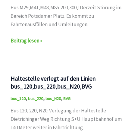
Bus M29,M41,M48,M85,200,300,: Derzeit Störung im
Bereich Potsdamer Platz. Es kommt zu
Fahrtenausfällen und Umleitungen.
Störung
Beitrag lesen »
auf
den
Linien
U1,U2,U3,U4,U5,U6,U7,U8,U9,M1,M2,M4,M5,M6,M8,M10,
Haltestelle verlegt auf den Linien
bus_120,bus_220,bus_N20,BVG
,
,
,
bus_120
bus_220
bus_N20
BVG
Bus 120, 220, N20: Verlegung der Haltestelle
Dietrichinger Weg Richtung S+U Hauptbahnhof um
140 Meter weiter in Fahrtrichtung.