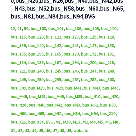
0,bus_N20,bus_N26,bus_N40,bus_N42,bus
_N43,bus_N52,bus_N58,bus_N60,bus_N65,
bus_N81,bus_N84,bus_N94,BVG
,
,
,
,
,
,
,
,
12
21
50
bus_100
bus_101
bus_106
bus_109
bus_110
,
,
,
,
,
,
bus_115
bus_120
bus_122
bus_123
bus_125
bus_128
,
,
,
,
,
,
bus_139
bus_140
bus_142
bus_143
bus_147
bus_150
,
,
,
,
,
,
bus_155
bus_156
bus_165
bus_170
bus_171
bus_181
,
,
,
,
,
,
bus_184
bus_186
bus_187
bus_194
bus_200
bus_218
,
,
,
,
,
,
bus_221
bus_240
bus_245
bus_246
bus_247
bus_248
,
,
,
,
,
,
bus_249
bus_250
bus_255
bus_265
bus_282
bus_300
,
,
,
,
,
,
bus_309
bus_M19
bus_M29
bus_M41
bus_M43
bus_M45
,
,
,
,
,
,
bus_M46
bus_M48
bus_M49
bus_M85
bus_N10
bus_N20
,
,
,
,
,
,
bus_N26
bus_N40
bus_N42
bus_N43
bus_N52
bus_N58
,
,
,
,
,
,
bus_N60
bus_N65
bus_N81
bus_N84
bus_N94
bus_X10
,
,
,
,
,
,
,
,
,
,
,
bus_X21
bus_X34
BVG
M1
M10
M13
M2
M4
M5
M6
M8
,
,
,
,
,
,
,
,
,
U1
U2
U3
U4
U5
U6
U7
U8
U9
website