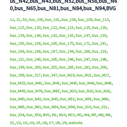
us_N42,bus_N43,bus_N52,bus_N58,bus_N6
0,bus_N65,bus_N81,bus_N84,bus_N94,BVG
,
,
,
,
,
,
,
,
12
21
50
bus_100
bus_101
bus_106
bus_109
bus_110
,
,
,
,
,
,
bus_115
bus_120
bus_122
bus_123
bus_125
bus_128
,
,
,
,
,
,
bus_139
bus_140
bus_142
bus_143
bus_147
bus_150
,
,
,
,
,
,
bus_155
bus_156
bus_165
bus_170
bus_171
bus_181
,
,
,
,
,
,
bus_184
bus_186
bus_187
bus_194
bus_200
bus_218
,
,
,
,
,
,
bus_221
bus_240
bus_245
bus_246
bus_247
bus_248
,
,
,
,
,
,
bus_249
bus_250
bus_255
bus_265
bus_282
bus_300
,
,
,
,
,
,
bus_309
bus_327
bus_347
bus_M19
bus_M21
bus_M27
,
,
,
,
,
,
bus_M29
bus_M41
bus_M43
bus_M45
bus_M46
bus_M48
,
,
,
,
,
,
bus_M49
bus_M76
bus_M85
bus_N10
bus_N20
bus_N26
,
,
,
,
,
,
bus_N40
bus_N42
bus_N43
bus_N52
bus_N58
bus_N60
,
,
,
,
,
,
bus_N65
bus_N81
bus_N84
bus_N94
bus_X10
bus_X21
,
,
,
,
,
,
,
,
,
,
,
bus_X34
bus_X54
BVG
M1
M10
M13
M2
M4
M5
M6
M8
,
,
,
,
,
,
,
,
,
U1
U2
U3
U4
U5
U6
U7
U8
U9
website