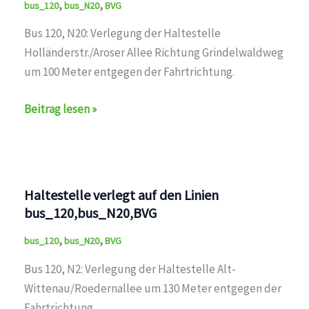
,
,
bus_120
bus_N20
BVG
Bus 120, N20: Verlegung der Haltestelle
Holländerstr./Aroser Allee Richtung Grindelwaldweg
um 100 Meter entgegen der Fahrtrichtung.
Haltestelle
Beitrag lesen »
verlegt
auf
den
Linien
Haltestelle verlegt auf den Linien
bus_120,bus_N20,BVG
bus_120,bus_N20,BVG
,
,
bus_120
bus_N20
BVG
Bus 120, N2: Verlegung der Haltestelle Alt-
Wittenau/Roedernallee um 130 Meter entgegen der
Fahrtrichtung.