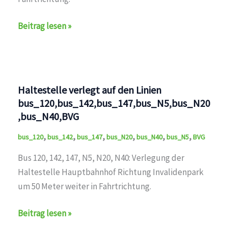
Haltestelle
Beitrag lesen »
verlegt
auf
den
Linien
Haltestelle verlegt auf den Linien
bus_120,bus_N20,BVG
bus_120,bus_142,bus_147,bus_N5,bus_N20
,bus_N40,BVG
,
,
,
,
,
,
bus_120
bus_142
bus_147
bus_N20
bus_N40
bus_N5
BVG
Bus 120, 142, 147, N5, N20, N40: Verlegung der
Haltestelle Hauptbahnhof Richtung Invalidenpark
um 50 Meter weiter in Fahrtrichtung.
Haltestelle
Beitrag lesen »
verlegt