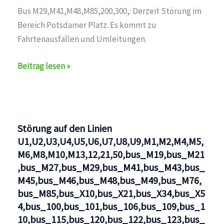
Bus M29,M41,M48,M85,200,300,: Derzeit Störung im
Bereich Potsdamer Platz. Es kommt zu
Fahrtenausfällen und Umleitungen.
Störung
Beitrag lesen »
auf
den
Linien
U1,U2,U3,U4,U5,U6,U7,U8,U9,M1,M2,M4,M5,M6,M8,M10,
Störung auf den Linien
U1,U2,U3,U4,U5,U6,U7,U8,U9,M1,M2,M4,M5,
M6,M8,M10,M13,12,21,50,bus_M19,bus_M21
,bus_M27,bus_M29,bus_M41,bus_M43,bus_
M45,bus_M46,bus_M48,bus_M49,bus_M76,
bus_M85,bus_X10,bus_X21,bus_X34,bus_X5
4,bus_100,bus_101,bus_106,bus_109,bus_1
10,bus_115,bus_120,bus_122,bus_123,bus_