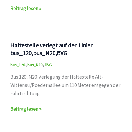
Haltestelle
Beitrag lesen »
verlegt
auf
den
Linien
Haltestelle verlegt auf den Linien
bus_120,bus_220,bus_N20,BVG
bus_120,bus_N20,BVG
,
,
bus_120
bus_N20
BVG
Bus 120, N20: Verlegung der Haltestelle Alt-
Wittenau/Roedernallee um 110 Meter entgegen der
Fahrtrichtung.
Haltestelle
Beitrag lesen »
verlegt
auf