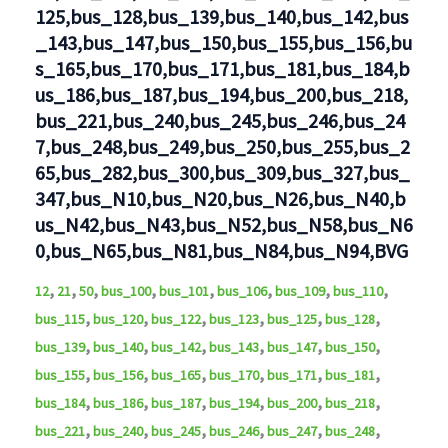
125,bus_128,bus_139,bus_140,bus_142,bus
_143,bus_147,bus_150,bus_155,bus_156,bu
s_165,bus_170,bus_171,bus_181,bus_184,b
us_186,bus_187,bus_194,bus_200,bus_218,
bus_221,bus_240,bus_245,bus_246,bus_24
7,bus_248,bus_249,bus_250,bus_255,bus_2
65,bus_282,bus_300,bus_309,bus_327,bus_
347,bus_N10,bus_N20,bus_N26,bus_N40,b
us_N42,bus_N43,bus_N52,bus_N58,bus_N6
0,bus_N65,bus_N81,bus_N84,bus_N94,BVG
,
,
,
,
,
,
,
,
12
21
50
bus_100
bus_101
bus_106
bus_109
bus_110
,
,
,
,
,
,
bus_115
bus_120
bus_122
bus_123
bus_125
bus_128
,
,
,
,
,
,
bus_139
bus_140
bus_142
bus_143
bus_147
bus_150
,
,
,
,
,
,
bus_155
bus_156
bus_165
bus_170
bus_171
bus_181
,
,
,
,
,
,
bus_184
bus_186
bus_187
bus_194
bus_200
bus_218
,
,
,
,
,
,
bus_221
bus_240
bus_245
bus_246
bus_247
bus_248