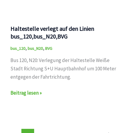
auf
den
Linien
Haltestelle verlegt auf den Linien
bus_120,bus_142,bus_147,bus_N5,bus_N20,bus_N40,B
bus_120,bus_N20,BVG
,
,
bus_120
bus_N20
BVG
Bus 120, N20: Verlegung der Haltestelle Weiße
Stadt Richtung S+U Hauptbahnhof um 100 Meter
entgegen der Fahrtrichtung.
Haltestelle
Beitrag lesen »
verlegt
auf
den
Linien