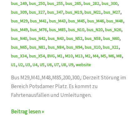
,
,
,
,
,
,
bus_249
bus_250
bus_255
bus_265
bus_282
bus_300
,
,
,
,
,
,
bus_309
bus_327
bus_347
bus_M19
bus_M21
bus_M27
,
,
,
,
,
,
bus_M29
bus_M41
bus_M43
bus_M45
bus_M46
bus_M48
,
,
,
,
,
,
bus_M49
bus_M76
bus_M85
bus_N10
bus_N20
bus_N26
,
,
,
,
,
,
bus_N40
bus_N42
bus_N43
bus_N52
bus_N58
bus_N60
,
,
,
,
,
,
bus_N65
bus_N81
bus_N84
bus_N94
bus_X10
bus_X21
,
,
,
,
,
,
,
,
,
,
,
bus_X34
bus_X54
BVG
M1
M10
M13
M2
M4
M5
M6
M8
,
,
,
,
,
,
,
,
,
U1
U2
U3
U4
U5
U6
U7
U8
U9
website
Bus M29,M41,M48,M85,200,300,: Derzeit Störung im
Bereich Potsdamer Platz. Es kommt zu
Fahrtenausfällen und Umleitungen.
Störung
Beitrag lesen »
auf
den
Linien