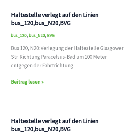
den
Linien
Haltestelle verlegt auf den Linien
bus_120,bus_N20,BVG
bus_120,bus_N20,BVG
,
,
bus_120
bus_N20
BVG
Bus 120, N20: Verlegung der Haltestelle Glasgower
Str. Richtung Paracelsus-Bad um 100 Meter
entgegen der Fahrtrichtung.
Haltestelle
Beitrag lesen »
verlegt
auf
den
Linien
Haltestelle verlegt auf den Linien
bus_120,bus_N20,BVG
bus_120,bus_N20,BVG