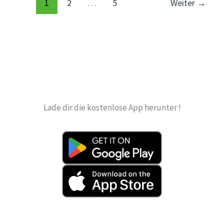
bus_120,bus_N20,BVG
1
2
…
5
Weiter
→
Lade dir die kostenlose App herunter !