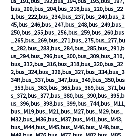
us_191,bus_192,bus_194,bus_195,bus_197,
bus_200,bus_204,bus_218,bus_220,bus_22
1,bus_222,bus_234,bus_237,bus_240,bus_2
45,bus_246,bus_247,bus_248,bus_249,bus_
250,bus_255,bus_256,bus_259,bus_260,bus
_265,bus_269,bus_271,bus_275,bus_277,bu
s_282,bus_283,bus_284,bus_285,bus_291,b
us_294,bus_296,bus_300,bus_309,bus_310,
bus_312,bus_316,bus_318,bus_320,bus_32
2,bus_324,bus_326,bus_327,bus_334,bus_3
34R,bus_337,bus_347,bus_349,bus_350,bus
_353,bus_363,bus_365,bus_369,bus_371,bu
s_372,bus_377,bus_380,bus_390,bus_395,b
us_396,bus_398,bus_399,bus_744,bus_M11,
bus_M19,bus_M21,bus_M27,bus_M29,bus_
M32,bus_M36,bus_M37,bus_M41,bus_M43,
bus_M44,bus_M45,bus_M46,bus_M48,bus_
M49,bus_M76,bus_M77,bus_M82,bus_M85,