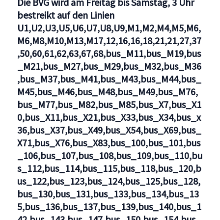
Die BVG wird am Freitag bis Samstag, 3 Uhr
S1,S2,S25,S3,S41,S42,S45,S46,S47,S5,S7,S75,S8,S85
bestreikt auf den Linien
U1,U2,U3,U5,U6,U7,U8,U9,M1,M2,M4,M5,M6,
M6,M8,M10,M13,M17,12,16,16,18,21,21,27,37
,50,60,61,62,63,67,68,bus_M11,bus_M19,bus
_M21,bus_M27,bus_M29,bus_M32,bus_M36
,bus_M37,bus_M41,bus_M43,bus_M44,bus_
M45,bus_M46,bus_M48,bus_M49,bus_M76,
bus_M77,bus_M82,bus_M85,bus_X7,bus_X1
0,bus_X11,bus_X21,bus_X33,bus_X34,bus_x
36,bus_X37,bus_X49,bus_X54,bus_X69,bus_
X71,bus_X76,bus_X83,bus_100,bus_101,bus
_106,bus_107,bus_108,bus_109,bus_110,bu
s_112,bus_114,bus_115,bus_118,bus_120,b
us_122,bus_123,bus_124,bus_125,bus_128,
bus_130,bus_131,bus_133,bus_134,bus_13
5,bus_136,bus_137,bus_139,bus_140,bus_1
42,bus_143,bus_147,bus_150,bus_154,bus_