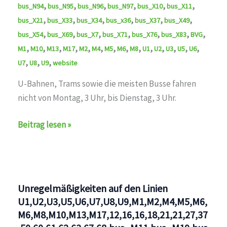
,
,
,
,
,
,
bus_N94
bus_N95
bus_N96
bus_N97
bus_X10
bus_X11
,
,
,
,
,
,
bus_X21
bus_X33
bus_X34
bus_x36
bus_X37
bus_X49
,
,
,
,
,
,
,
bus_X54
bus_X69
bus_X7
bus_X71
bus_X76
bus_X83
BVG
,
,
,
,
,
,
,
,
,
,
,
,
,
,
M1
M10
M13
M17
M2
M4
M5
M6
M8
U1
U2
U3
U5
U6
,
,
,
U7
U8
U9
website
U-Bahnen, Trams sowie die meisten Busse fahren
nicht von Montag, 3 Uhr, bis Dienstag, 3 Uhr.
Die
Beitrag lesen »
BVG
wird
am
am
Unregelmäßigkeiten auf den Linien
Montag
U1,U2,U3,U5,U6,U7,U8,U9,M1,M2,M4,M5,M6,
bestreikt
M6,M8,M10,M13,M17,12,16,16,18,21,21,27,37
auf