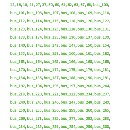
,
,
,
,
,
,
,
,
,
,
,
,
,
,
12
16
18
21
27
37
50
60
61
62
63
67
68
bus_100
,
,
,
,
,
,
bus_101
bus_106
bus_107
bus_108
bus_109
bus_110
,
,
,
,
,
,
bus_112
bus_114
bus_115
bus_118
bus_120
bus_122
,
,
,
,
,
,
bus_123
bus_124
bus_125
bus_128
bus_130
bus_131
,
,
,
,
,
,
bus_133
bus_134
bus_135
bus_136
bus_137
bus_139
,
,
,
,
,
,
bus_140
bus_142
bus_143
bus_147
bus_150
bus_154
,
,
,
,
,
,
bus_155
bus_156
bus_158
bus_160
bus_161
bus_162
,
,
,
,
,
,
bus_163
bus_164
bus_165
bus_166
bus_168
bus_169
,
,
,
,
,
,
bus_170
bus_171
bus_172
bus_175
bus_179
bus_181
,
,
,
,
,
,
bus_184
bus_186
bus_187
bus_188
bus_190
bus_191
,
,
,
,
,
,
bus_192
bus_194
bus_195
bus_197
bus_200
bus_204
,
,
,
,
,
,
bus_218
bus_220
bus_221
bus_222
bus_234
bus_237
,
,
,
,
,
,
bus_240
bus_245
bus_246
bus_247
bus_248
bus_249
,
,
,
,
,
,
bus_250
bus_255
bus_256
bus_259
bus_260
bus_265
,
,
,
,
,
,
bus_269
bus_271
bus_275
bus_277
bus_282
bus_283
,
,
,
,
,
,
bus_284
bus_285
bus_291
bus_294
bus_296
bus_300