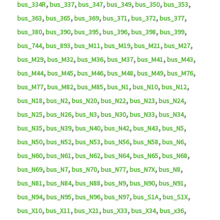
,
,
,
,
,
,
bus_334R
bus_337
bus_347
bus_349
bus_350
bus_353
,
,
,
,
,
,
bus_363
bus_365
bus_369
bus_371
bus_372
bus_377
,
,
,
,
,
,
bus_380
bus_390
bus_395
bus_396
bus_398
bus_399
,
,
,
,
,
,
bus_744
bus_893
bus_M11
bus_M19
bus_M21
bus_M27
,
,
,
,
,
,
bus_M29
bus_M32
bus_M36
bus_M37
bus_M41
bus_M43
,
,
,
,
,
,
bus_M44
bus_M45
bus_M46
bus_M48
bus_M49
bus_M76
,
,
,
,
,
,
bus_M77
bus_M82
bus_M85
bus_N1
bus_N10
bus_N12
,
,
,
,
,
,
bus_N18
bus_N2
bus_N20
bus_N22
bus_N23
bus_N24
,
,
,
,
,
,
bus_N25
bus_N26
bus_N3
bus_N30
bus_N33
bus_N34
,
,
,
,
,
,
bus_N35
bus_N39
bus_N40
bus_N42
bus_N43
bus_N5
,
,
,
,
,
,
bus_N50
bus_N52
bus_N53
bus_N56
bus_N58
bus_N6
,
,
,
,
,
,
bus_N60
bus_N61
bus_N62
bus_N64
bus_N65
bus_N68
,
,
,
,
,
,
bus_N69
bus_N7
bus_N70
bus_N77
bus_N7X
bus_N8
,
,
,
,
,
,
bus_N81
bus_N84
bus_N88
bus_N9
bus_N90
bus_N91
,
,
,
,
,
,
bus_N94
bus_N95
bus_N96
bus_N97
bus_S1A
bus_S1X
,
,
,
,
,
,
bus_X10
bus_X11
bus_X21
bus_X33
bus_X34
bus_x36