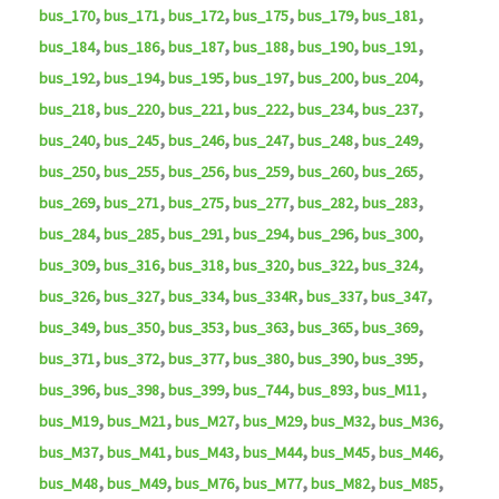
,
,
,
,
,
,
bus_170
bus_171
bus_172
bus_175
bus_179
bus_181
,
,
,
,
,
,
bus_184
bus_186
bus_187
bus_188
bus_190
bus_191
,
,
,
,
,
,
bus_192
bus_194
bus_195
bus_197
bus_200
bus_204
,
,
,
,
,
,
bus_218
bus_220
bus_221
bus_222
bus_234
bus_237
,
,
,
,
,
,
bus_240
bus_245
bus_246
bus_247
bus_248
bus_249
,
,
,
,
,
,
bus_250
bus_255
bus_256
bus_259
bus_260
bus_265
,
,
,
,
,
,
bus_269
bus_271
bus_275
bus_277
bus_282
bus_283
,
,
,
,
,
,
bus_284
bus_285
bus_291
bus_294
bus_296
bus_300
,
,
,
,
,
,
bus_309
bus_316
bus_318
bus_320
bus_322
bus_324
,
,
,
,
,
,
bus_326
bus_327
bus_334
bus_334R
bus_337
bus_347
,
,
,
,
,
,
bus_349
bus_350
bus_353
bus_363
bus_365
bus_369
,
,
,
,
,
,
bus_371
bus_372
bus_377
bus_380
bus_390
bus_395
,
,
,
,
,
,
bus_396
bus_398
bus_399
bus_744
bus_893
bus_M11
,
,
,
,
,
,
bus_M19
bus_M21
bus_M27
bus_M29
bus_M32
bus_M36
,
,
,
,
,
,
bus_M37
bus_M41
bus_M43
bus_M44
bus_M45
bus_M46
,
,
,
,
,
,
bus_M48
bus_M49
bus_M76
bus_M77
bus_M82
bus_M85