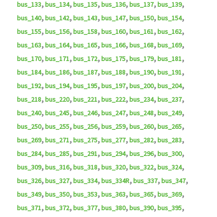
,
,
,
,
,
,
bus_133
bus_134
bus_135
bus_136
bus_137
bus_139
,
,
,
,
,
,
bus_140
bus_142
bus_143
bus_147
bus_150
bus_154
,
,
,
,
,
,
bus_155
bus_156
bus_158
bus_160
bus_161
bus_162
,
,
,
,
,
,
bus_163
bus_164
bus_165
bus_166
bus_168
bus_169
,
,
,
,
,
,
bus_170
bus_171
bus_172
bus_175
bus_179
bus_181
,
,
,
,
,
,
bus_184
bus_186
bus_187
bus_188
bus_190
bus_191
,
,
,
,
,
,
bus_192
bus_194
bus_195
bus_197
bus_200
bus_204
,
,
,
,
,
,
bus_218
bus_220
bus_221
bus_222
bus_234
bus_237
,
,
,
,
,
,
bus_240
bus_245
bus_246
bus_247
bus_248
bus_249
,
,
,
,
,
,
bus_250
bus_255
bus_256
bus_259
bus_260
bus_265
,
,
,
,
,
,
bus_269
bus_271
bus_275
bus_277
bus_282
bus_283
,
,
,
,
,
,
bus_284
bus_285
bus_291
bus_294
bus_296
bus_300
,
,
,
,
,
,
bus_309
bus_316
bus_318
bus_320
bus_322
bus_324
,
,
,
,
,
,
bus_326
bus_327
bus_334
bus_334R
bus_337
bus_347
,
,
,
,
,
,
bus_349
bus_350
bus_353
bus_363
bus_365
bus_369
,
,
,
,
,
,
bus_371
bus_372
bus_377
bus_380
bus_390
bus_395