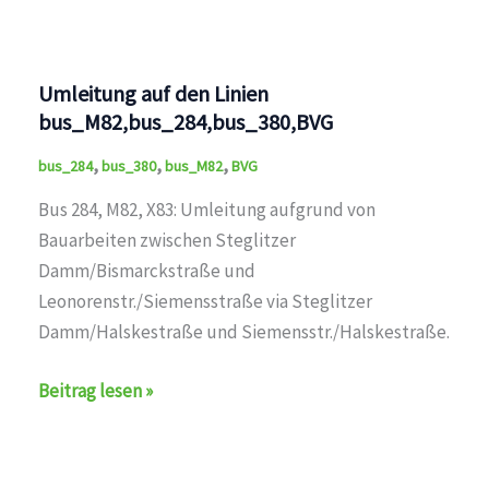
Umleitung auf den Linien
bus_M82,bus_284,bus_380,BVG
,
,
,
bus_284
bus_380
bus_M82
BVG
Bus 284, M82, X83: Umleitung aufgrund von
Bauarbeiten zwischen Steglitzer
Damm/Bismarckstraße und
Leonorenstr./Siemensstraße via Steglitzer
Damm/Halskestraße und Siemensstr./Halskestraße.
Umleitung
Beitrag lesen »
auf
den
Linien