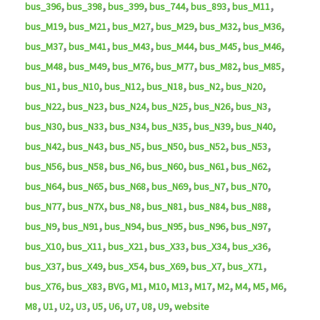
,
,
,
,
,
,
bus_396
bus_398
bus_399
bus_744
bus_893
bus_M11
,
,
,
,
,
,
bus_M19
bus_M21
bus_M27
bus_M29
bus_M32
bus_M36
,
,
,
,
,
,
bus_M37
bus_M41
bus_M43
bus_M44
bus_M45
bus_M46
,
,
,
,
,
,
bus_M48
bus_M49
bus_M76
bus_M77
bus_M82
bus_M85
,
,
,
,
,
,
bus_N1
bus_N10
bus_N12
bus_N18
bus_N2
bus_N20
,
,
,
,
,
,
bus_N22
bus_N23
bus_N24
bus_N25
bus_N26
bus_N3
,
,
,
,
,
,
bus_N30
bus_N33
bus_N34
bus_N35
bus_N39
bus_N40
,
,
,
,
,
,
bus_N42
bus_N43
bus_N5
bus_N50
bus_N52
bus_N53
,
,
,
,
,
,
bus_N56
bus_N58
bus_N6
bus_N60
bus_N61
bus_N62
,
,
,
,
,
,
bus_N64
bus_N65
bus_N68
bus_N69
bus_N7
bus_N70
,
,
,
,
,
,
bus_N77
bus_N7X
bus_N8
bus_N81
bus_N84
bus_N88
,
,
,
,
,
,
bus_N9
bus_N91
bus_N94
bus_N95
bus_N96
bus_N97
,
,
,
,
,
,
bus_X10
bus_X11
bus_X21
bus_X33
bus_X34
bus_x36
,
,
,
,
,
,
bus_X37
bus_X49
bus_X54
bus_X69
bus_X7
bus_X71
,
,
,
,
,
,
,
,
,
,
,
bus_X76
bus_X83
BVG
M1
M10
M13
M17
M2
M4
M5
M6
,
,
,
,
,
,
,
,
,
M8
U1
U2
U3
U5
U6
U7
U8
U9
website