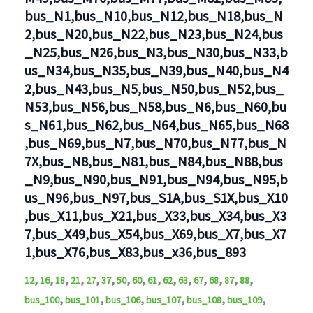
bus_N1,bus_N10,bus_N12,bus_N18,bus_N
2,bus_N20,bus_N22,bus_N23,bus_N24,bus
_N25,bus_N26,bus_N3,bus_N30,bus_N33,b
us_N34,bus_N35,bus_N39,bus_N40,bus_N4
2,bus_N43,bus_N5,bus_N50,bus_N52,bus_
N53,bus_N56,bus_N58,bus_N6,bus_N60,bu
s_N61,bus_N62,bus_N64,bus_N65,bus_N68
,bus_N69,bus_N7,bus_N70,bus_N77,bus_N
7X,bus_N8,bus_N81,bus_N84,bus_N88,bus
_N9,bus_N90,bus_N91,bus_N94,bus_N95,b
us_N96,bus_N97,bus_S1A,bus_S1X,bus_X10
,bus_X11,bus_X21,bus_X33,bus_X34,bus_X3
7,bus_X49,bus_X54,bus_X69,bus_X7,bus_X7
1,bus_X76,bus_X83,bus_x36,bus_893
,
,
,
,
,
,
,
,
,
,
,
,
,
,
,
12
16
18
21
27
37
50
60
61
62
63
67
68
87
88
,
,
,
,
,
,
bus_100
bus_101
bus_106
bus_107
bus_108
bus_109