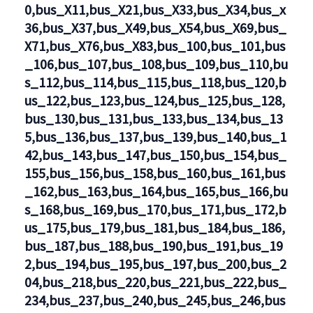
0,bus_X11,bus_X21,bus_X33,bus_X34,bus_x
U1,U2,U3,U5,U6,U7,U8,U9,M1,M2,M4,M5,M6,M6,M8,M10,
36,bus_X37,bus_X49,bus_X54,bus_X69,bus_
X71,bus_X76,bus_X83,bus_100,bus_101,bus
_106,bus_107,bus_108,bus_109,bus_110,bu
s_112,bus_114,bus_115,bus_118,bus_120,b
us_122,bus_123,bus_124,bus_125,bus_128,
bus_130,bus_131,bus_133,bus_134,bus_13
5,bus_136,bus_137,bus_139,bus_140,bus_1
42,bus_143,bus_147,bus_150,bus_154,bus_
155,bus_156,bus_158,bus_160,bus_161,bus
_162,bus_163,bus_164,bus_165,bus_166,bu
s_168,bus_169,bus_170,bus_171,bus_172,b
us_175,bus_179,bus_181,bus_184,bus_186,
bus_187,bus_188,bus_190,bus_191,bus_19
2,bus_194,bus_195,bus_197,bus_200,bus_2
04,bus_218,bus_220,bus_221,bus_222,bus_
234,bus_237,bus_240,bus_245,bus_246,bus