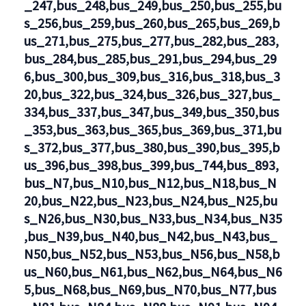
_247,bus_248,bus_249,bus_250,bus_255,bu
s_256,bus_259,bus_260,bus_265,bus_269,b
us_271,bus_275,bus_277,bus_282,bus_283,
bus_284,bus_285,bus_291,bus_294,bus_29
6,bus_300,bus_309,bus_316,bus_318,bus_3
20,bus_322,bus_324,bus_326,bus_327,bus_
334,bus_337,bus_347,bus_349,bus_350,bus
_353,bus_363,bus_365,bus_369,bus_371,bu
s_372,bus_377,bus_380,bus_390,bus_395,b
us_396,bus_398,bus_399,bus_744,bus_893,
bus_N7,bus_N10,bus_N12,bus_N18,bus_N
20,bus_N22,bus_N23,bus_N24,bus_N25,bu
s_N26,bus_N30,bus_N33,bus_N34,bus_N35
,bus_N39,bus_N40,bus_N42,bus_N43,bus_
N50,bus_N52,bus_N53,bus_N56,bus_N58,b
us_N60,bus_N61,bus_N62,bus_N64,bus_N6
5,bus_N68,bus_N69,bus_N70,bus_N77,bus