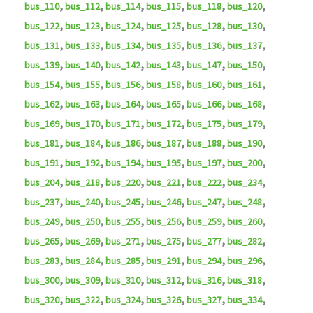
,
,
,
,
,
,
bus_110
bus_112
bus_114
bus_115
bus_118
bus_120
,
,
,
,
,
,
bus_122
bus_123
bus_124
bus_125
bus_128
bus_130
,
,
,
,
,
,
bus_131
bus_133
bus_134
bus_135
bus_136
bus_137
,
,
,
,
,
,
bus_139
bus_140
bus_142
bus_143
bus_147
bus_150
,
,
,
,
,
,
bus_154
bus_155
bus_156
bus_158
bus_160
bus_161
,
,
,
,
,
,
bus_162
bus_163
bus_164
bus_165
bus_166
bus_168
,
,
,
,
,
,
bus_169
bus_170
bus_171
bus_172
bus_175
bus_179
,
,
,
,
,
,
bus_181
bus_184
bus_186
bus_187
bus_188
bus_190
,
,
,
,
,
,
bus_191
bus_192
bus_194
bus_195
bus_197
bus_200
,
,
,
,
,
,
bus_204
bus_218
bus_220
bus_221
bus_222
bus_234
,
,
,
,
,
,
bus_237
bus_240
bus_245
bus_246
bus_247
bus_248
,
,
,
,
,
,
bus_249
bus_250
bus_255
bus_256
bus_259
bus_260
,
,
,
,
,
,
bus_265
bus_269
bus_271
bus_275
bus_277
bus_282
,
,
,
,
,
,
bus_283
bus_284
bus_285
bus_291
bus_294
bus_296
,
,
,
,
,
,
bus_300
bus_309
bus_310
bus_312
bus_316
bus_318
,
,
,
,
,
,
bus_320
bus_322
bus_324
bus_326
bus_327
bus_334