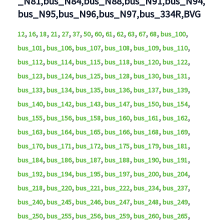
_N81,bus_N84,bus_N88,bus_N91,bus_N94,
bus_N95,bus_N96,bus_N97,bus_334R,BVG
,
,
,
,
,
,
,
,
,
,
,
,
,
,
12
16
18
21
27
37
50
60
61
62
63
67
68
bus_100
,
,
,
,
,
,
bus_101
bus_106
bus_107
bus_108
bus_109
bus_110
,
,
,
,
,
,
bus_112
bus_114
bus_115
bus_118
bus_120
bus_122
,
,
,
,
,
,
bus_123
bus_124
bus_125
bus_128
bus_130
bus_131
,
,
,
,
,
,
bus_133
bus_134
bus_135
bus_136
bus_137
bus_139
,
,
,
,
,
,
bus_140
bus_142
bus_143
bus_147
bus_150
bus_154
,
,
,
,
,
,
bus_155
bus_156
bus_158
bus_160
bus_161
bus_162
,
,
,
,
,
,
bus_163
bus_164
bus_165
bus_166
bus_168
bus_169
,
,
,
,
,
,
bus_170
bus_171
bus_172
bus_175
bus_179
bus_181
,
,
,
,
,
,
bus_184
bus_186
bus_187
bus_188
bus_190
bus_191
,
,
,
,
,
,
bus_192
bus_194
bus_195
bus_197
bus_200
bus_204
,
,
,
,
,
,
bus_218
bus_220
bus_221
bus_222
bus_234
bus_237
,
,
,
,
,
,
bus_240
bus_245
bus_246
bus_247
bus_248
bus_249
,
,
,
,
,
,
bus_250
bus_255
bus_256
bus_259
bus_260
bus_265