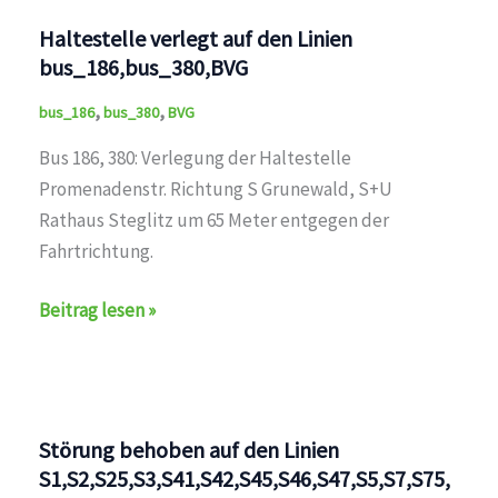
bus_M82,bus_284,bus_380,BVG
Haltestelle verlegt auf den Linien
bus_186,bus_380,BVG
,
,
bus_186
bus_380
BVG
Bus 186, 380: Verlegung der Haltestelle
Promenadenstr. Richtung S Grunewald, S+U
Rathaus Steglitz um 65 Meter entgegen der
Fahrtrichtung.
Haltestelle
Beitrag lesen »
verlegt
auf
den
Linien
Störung behoben auf den Linien
bus_186,bus_380,BVG
S1,S2,S25,S3,S41,S42,S45,S46,S47,S5,S7,S75,