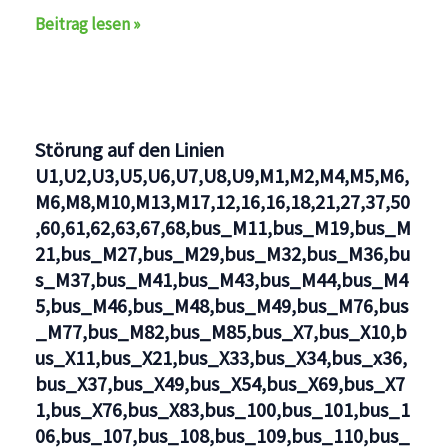
Unregelmäßigkeiten
Beitrag lesen »
auf
den
Linien
U1,U2,U3,U5,U6,U7,U8,U9,M1,M2,M4,M5,M6,M6,M8,M10,
Störung auf den Linien
U1,U2,U3,U5,U6,U7,U8,U9,M1,M2,M4,M5,M6,
M6,M8,M10,M13,M17,12,16,16,18,21,27,37,50
,60,61,62,63,67,68,bus_M11,bus_M19,bus_M
21,bus_M27,bus_M29,bus_M32,bus_M36,bu
s_M37,bus_M41,bus_M43,bus_M44,bus_M4
5,bus_M46,bus_M48,bus_M49,bus_M76,bus
_M77,bus_M82,bus_M85,bus_X7,bus_X10,b
us_X11,bus_X21,bus_X33,bus_X34,bus_x36,
bus_X37,bus_X49,bus_X54,bus_X69,bus_X7
1,bus_X76,bus_X83,bus_100,bus_101,bus_1
06,bus_107,bus_108,bus_109,bus_110,bus_