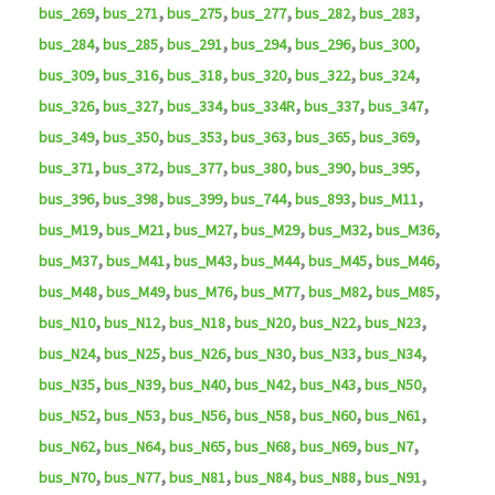
,
,
,
,
,
,
bus_269
bus_271
bus_275
bus_277
bus_282
bus_283
,
,
,
,
,
,
bus_284
bus_285
bus_291
bus_294
bus_296
bus_300
,
,
,
,
,
,
bus_309
bus_316
bus_318
bus_320
bus_322
bus_324
,
,
,
,
,
,
bus_326
bus_327
bus_334
bus_334R
bus_337
bus_347
,
,
,
,
,
,
bus_349
bus_350
bus_353
bus_363
bus_365
bus_369
,
,
,
,
,
,
bus_371
bus_372
bus_377
bus_380
bus_390
bus_395
,
,
,
,
,
,
bus_396
bus_398
bus_399
bus_744
bus_893
bus_M11
,
,
,
,
,
,
bus_M19
bus_M21
bus_M27
bus_M29
bus_M32
bus_M36
,
,
,
,
,
,
bus_M37
bus_M41
bus_M43
bus_M44
bus_M45
bus_M46
,
,
,
,
,
,
bus_M48
bus_M49
bus_M76
bus_M77
bus_M82
bus_M85
,
,
,
,
,
,
bus_N10
bus_N12
bus_N18
bus_N20
bus_N22
bus_N23
,
,
,
,
,
,
bus_N24
bus_N25
bus_N26
bus_N30
bus_N33
bus_N34
,
,
,
,
,
,
bus_N35
bus_N39
bus_N40
bus_N42
bus_N43
bus_N50
,
,
,
,
,
,
bus_N52
bus_N53
bus_N56
bus_N58
bus_N60
bus_N61
,
,
,
,
,
,
bus_N62
bus_N64
bus_N65
bus_N68
bus_N69
bus_N7
,
,
,
,
,
,
bus_N70
bus_N77
bus_N81
bus_N84
bus_N88
bus_N91