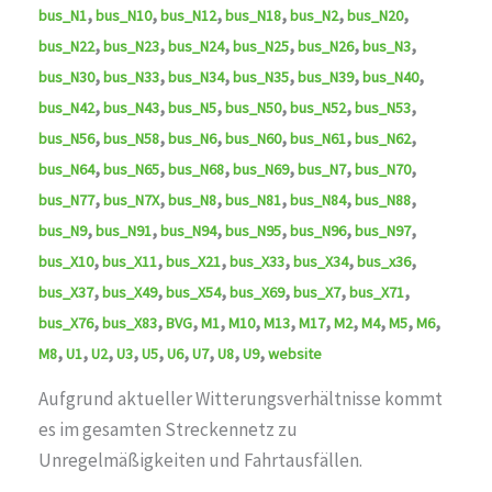
,
,
,
,
,
,
bus_N1
bus_N10
bus_N12
bus_N18
bus_N2
bus_N20
,
,
,
,
,
,
bus_N22
bus_N23
bus_N24
bus_N25
bus_N26
bus_N3
,
,
,
,
,
,
bus_N30
bus_N33
bus_N34
bus_N35
bus_N39
bus_N40
,
,
,
,
,
,
bus_N42
bus_N43
bus_N5
bus_N50
bus_N52
bus_N53
,
,
,
,
,
,
bus_N56
bus_N58
bus_N6
bus_N60
bus_N61
bus_N62
,
,
,
,
,
,
bus_N64
bus_N65
bus_N68
bus_N69
bus_N7
bus_N70
,
,
,
,
,
,
bus_N77
bus_N7X
bus_N8
bus_N81
bus_N84
bus_N88
,
,
,
,
,
,
bus_N9
bus_N91
bus_N94
bus_N95
bus_N96
bus_N97
,
,
,
,
,
,
bus_X10
bus_X11
bus_X21
bus_X33
bus_X34
bus_x36
,
,
,
,
,
,
bus_X37
bus_X49
bus_X54
bus_X69
bus_X7
bus_X71
,
,
,
,
,
,
,
,
,
,
,
bus_X76
bus_X83
BVG
M1
M10
M13
M17
M2
M4
M5
M6
,
,
,
,
,
,
,
,
,
M8
U1
U2
U3
U5
U6
U7
U8
U9
website
Aufgrund aktueller Witterungsverhältnisse kommt
es im gesamten Streckennetz zu
Unregelmäßigkeiten und Fahrtausfällen.