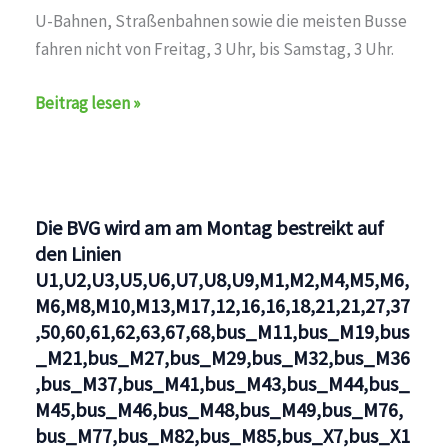
U-Bahnen, Straßenbahnen sowie die meisten Busse
fahren nicht von Freitag, 3 Uhr, bis Samstag, 3 Uhr.
Die
Beitrag lesen »
BVG
wird
am
Freitag
Die BVG wird am am Montag bestreikt auf
bis
den Linien
Samstag,
U1,U2,U3,U5,U6,U7,U8,U9,M1,M2,M4,M5,M6,
3
M6,M8,M10,M13,M17,12,16,16,18,21,21,27,37
Uhr
,50,60,61,62,63,67,68,bus_M11,bus_M19,bus
bestreikt
_M21,bus_M27,bus_M29,bus_M32,bus_M36
auf
,bus_M37,bus_M41,bus_M43,bus_M44,bus_
M45,bus_M46,bus_M48,bus_M49,bus_M76,
den
bus_M77,bus_M82,bus_M85,bus_X7,bus_X1
Linien