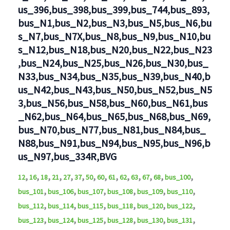
us_396,bus_398,bus_399,bus_744,bus_893,
bus_N1,bus_N2,bus_N3,bus_N5,bus_N6,bu
s_N7,bus_N7X,bus_N8,bus_N9,bus_N10,bu
s_N12,bus_N18,bus_N20,bus_N22,bus_N23
,bus_N24,bus_N25,bus_N26,bus_N30,bus_
N33,bus_N34,bus_N35,bus_N39,bus_N40,b
us_N42,bus_N43,bus_N50,bus_N52,bus_N5
3,bus_N56,bus_N58,bus_N60,bus_N61,bus
_N62,bus_N64,bus_N65,bus_N68,bus_N69,
bus_N70,bus_N77,bus_N81,bus_N84,bus_
N88,bus_N91,bus_N94,bus_N95,bus_N96,b
us_N97,bus_334R,BVG
,
,
,
,
,
,
,
,
,
,
,
,
,
,
12
16
18
21
27
37
50
60
61
62
63
67
68
bus_100
,
,
,
,
,
,
bus_101
bus_106
bus_107
bus_108
bus_109
bus_110
,
,
,
,
,
,
bus_112
bus_114
bus_115
bus_118
bus_120
bus_122
,
,
,
,
,
,
bus_123
bus_124
bus_125
bus_128
bus_130
bus_131