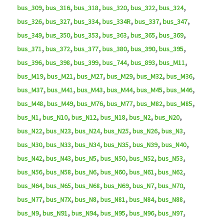
,
,
,
,
,
,
bus_309
bus_316
bus_318
bus_320
bus_322
bus_324
,
,
,
,
,
,
bus_326
bus_327
bus_334
bus_334R
bus_337
bus_347
,
,
,
,
,
,
bus_349
bus_350
bus_353
bus_363
bus_365
bus_369
,
,
,
,
,
,
bus_371
bus_372
bus_377
bus_380
bus_390
bus_395
,
,
,
,
,
,
bus_396
bus_398
bus_399
bus_744
bus_893
bus_M11
,
,
,
,
,
,
bus_M19
bus_M21
bus_M27
bus_M29
bus_M32
bus_M36
,
,
,
,
,
,
bus_M37
bus_M41
bus_M43
bus_M44
bus_M45
bus_M46
,
,
,
,
,
,
bus_M48
bus_M49
bus_M76
bus_M77
bus_M82
bus_M85
,
,
,
,
,
,
bus_N1
bus_N10
bus_N12
bus_N18
bus_N2
bus_N20
,
,
,
,
,
,
bus_N22
bus_N23
bus_N24
bus_N25
bus_N26
bus_N3
,
,
,
,
,
,
bus_N30
bus_N33
bus_N34
bus_N35
bus_N39
bus_N40
,
,
,
,
,
,
bus_N42
bus_N43
bus_N5
bus_N50
bus_N52
bus_N53
,
,
,
,
,
,
bus_N56
bus_N58
bus_N6
bus_N60
bus_N61
bus_N62
,
,
,
,
,
,
bus_N64
bus_N65
bus_N68
bus_N69
bus_N7
bus_N70
,
,
,
,
,
,
bus_N77
bus_N7X
bus_N8
bus_N81
bus_N84
bus_N88
,
,
,
,
,
,
bus_N9
bus_N91
bus_N94
bus_N95
bus_N96
bus_N97