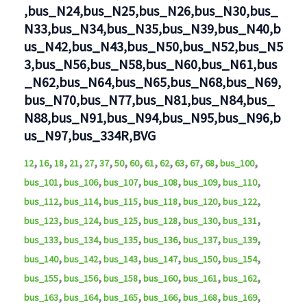
,bus_N24,bus_N25,bus_N26,bus_N30,bus_
N33,bus_N34,bus_N35,bus_N39,bus_N40,b
us_N42,bus_N43,bus_N50,bus_N52,bus_N5
3,bus_N56,bus_N58,bus_N60,bus_N61,bus
_N62,bus_N64,bus_N65,bus_N68,bus_N69,
bus_N70,bus_N77,bus_N81,bus_N84,bus_
N88,bus_N91,bus_N94,bus_N95,bus_N96,b
us_N97,bus_334R,BVG
,
,
,
,
,
,
,
,
,
,
,
,
,
,
12
16
18
21
27
37
50
60
61
62
63
67
68
bus_100
,
,
,
,
,
,
bus_101
bus_106
bus_107
bus_108
bus_109
bus_110
,
,
,
,
,
,
bus_112
bus_114
bus_115
bus_118
bus_120
bus_122
,
,
,
,
,
,
bus_123
bus_124
bus_125
bus_128
bus_130
bus_131
,
,
,
,
,
,
bus_133
bus_134
bus_135
bus_136
bus_137
bus_139
,
,
,
,
,
,
bus_140
bus_142
bus_143
bus_147
bus_150
bus_154
,
,
,
,
,
,
bus_155
bus_156
bus_158
bus_160
bus_161
bus_162
,
,
,
,
,
,
bus_163
bus_164
bus_165
bus_166
bus_168
bus_169