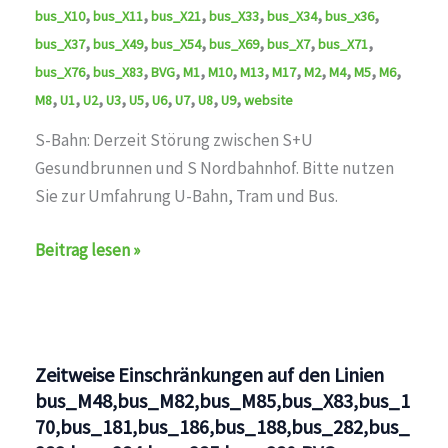
,
,
,
,
,
,
bus_X10
bus_X11
bus_X21
bus_X33
bus_X34
bus_x36
,
,
,
,
,
,
bus_X37
bus_X49
bus_X54
bus_X69
bus_X7
bus_X71
,
,
,
,
,
,
,
,
,
,
,
bus_X76
bus_X83
BVG
M1
M10
M13
M17
M2
M4
M5
M6
,
,
,
,
,
,
,
,
,
M8
U1
U2
U3
U5
U6
U7
U8
U9
website
S-Bahn: Derzeit Störung zwischen S+U
Gesundbrunnen und S Nordbahnhof. Bitte nutzen
Sie zur Umfahrung U-Bahn, Tram und Bus.
Störung
Beitrag lesen »
auf
den
Linien
U1,U2,U3,U5,U6,U7,U8,U9,M1,M2,M4,M5,M6,M6,M8,M10,
Zeitweise Einschränkungen auf den Linien
bus_M48,bus_M82,bus_M85,bus_X83,bus_1
70,bus_181,bus_186,bus_188,bus_282,bus_