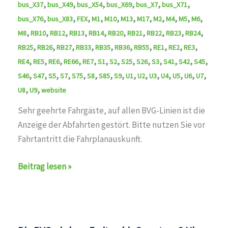
,
,
,
,
,
,
bus_X37
bus_X49
bus_X54
bus_X69
bus_X7
bus_X71
,
,
,
,
,
,
,
,
,
,
,
bus_X76
bus_X83
FEX
M1
M10
M13
M17
M2
M4
M5
M6
,
,
,
,
,
,
,
,
,
,
M8
RB10
RB12
RB13
RB14
RB20
RB21
RB22
RB23
RB24
,
,
,
,
,
,
,
,
,
,
RB25
RB26
RB27
RB33
RB35
RB36
RB55
RE1
RE2
RE3
,
,
,
,
,
,
,
,
,
,
,
,
,
RE4
RE5
RE6
RE66
RE7
S1
S2
S25
S26
S3
S41
S42
S45
,
,
,
,
,
,
,
,
,
,
,
,
,
,
,
S46
S47
S5
S7
S75
S8
S85
S9
U1
U2
U3
U4
U5
U6
U7
,
,
U8
U9
website
Sehr geehrte Fahrgäste, auf allen BVG-Linien ist die
Anzeige der Abfahrten gestört. Bitte nutzen Sie vor
Fahrtantritt die Fahrplanauskunft.
Störung
Beitrag lesen »
behoben
auf
den
Linien