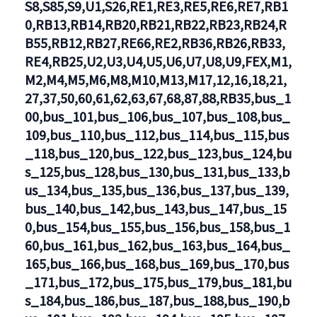
S8,S85,S9,U1,S26,RE1,RE3,RE5,RE6,RE7,RB1
0,RB13,RB14,RB20,RB21,RB22,RB23,RB24,R
B55,RB12,RB27,RE66,RE2,RB36,RB26,RB33,
RE4,RB25,U2,U3,U4,U5,U6,U7,U8,U9,FEX,M1,
M2,M4,M5,M6,M8,M10,M13,M17,12,16,18,21,
27,37,50,60,61,62,63,67,68,87,88,RB35,bus_1
00,bus_101,bus_106,bus_107,bus_108,bus_
109,bus_110,bus_112,bus_114,bus_115,bus
_118,bus_120,bus_122,bus_123,bus_124,bu
s_125,bus_128,bus_130,bus_131,bus_133,b
us_134,bus_135,bus_136,bus_137,bus_139,
bus_140,bus_142,bus_143,bus_147,bus_15
0,bus_154,bus_155,bus_156,bus_158,bus_1
60,bus_161,bus_162,bus_163,bus_164,bus_
165,bus_166,bus_168,bus_169,bus_170,bus
_171,bus_172,bus_175,bus_179,bus_181,bu
s_184,bus_186,bus_187,bus_188,bus_190,b