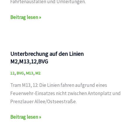
Fahrtenausfällen und Umleitungen.
Störung
Beitrag lesen »
auf
den
Linien
U1,U2,U3,U4,U5,U6,U7,U8,U9,M1,M2,M4,M5,M6,M8,M10,
Unterbrechung auf den Linien
M2,M13,12,BVG
,
,
,
12
BVG
M13
M2
Tram M13, 12: Die Linien fahren aufgrund eines
Feuerwehr-Einsatzes nicht zwischen Antonplatz und
Prenzlauer Allee/Ostseestraße.
Unterbrechung
Beitrag lesen »
auf