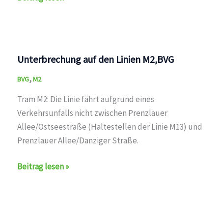
Stahlheimer
Straße/Wisbyer
Straße
auf
Unterbrechung auf den Linien M2,BVG
den
,
Linien
BVG
M2
M2,M13,12,BVG
Tram M2: Die Linie fährt aufgrund eines
Verkehrsunfalls nicht zwischen Prenzlauer
Allee/Ostseestraße (Haltestellen der Linie M13) und
Prenzlauer Allee/Danziger Straße.
Unterbrechung
Beitrag lesen »
auf
den
Linien