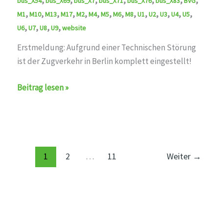
bus_X54
bus_X69
bus_X7
bus_X71
bus_X76
bus_X83
BVG
,
,
,
,
,
,
,
,
,
,
,
,
,
,
M1
M10
M13
M17
M2
M4
M5
M6
M8
U1
U2
U3
U4
U5
,
,
,
,
U6
U7
U8
U9
website
Erstmeldung: Aufgrund einer Technischen Störung
ist der Zugverkehr in Berlin komplett eingestellt!
auf
Beitrag lesen »
den
Linien
U1,U2,U3,U4,U5,U6,U7,U8,U9,M1,M2,M4,M5,M6,M8,M10,
1
2
…
11
Weiter
→