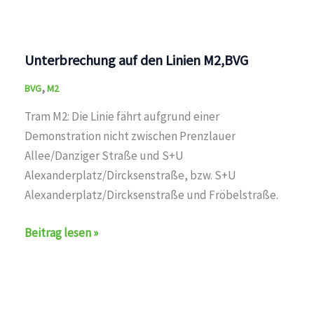
Unterbrechung auf den Linien M2,BVG
,
BVG
M2
Tram M2: Die Linie fährt aufgrund einer
Demonstration nicht zwischen Prenzlauer
Allee/Danziger Straße und S+U
Alexanderplatz/Dircksenstraße, bzw. S+U
Alexanderplatz/Dircksenstraße und Fröbelstraße.
Unterbrechung
Beitrag lesen »
auf
den
Linien
M2,BVG