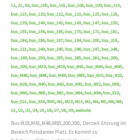
,
,
,
,
,
,
,
,
12
21
50
bus_100
bus_101
bus_106
bus_109
bus_110
,
,
,
,
,
,
bus_115
bus_120
bus_122
bus_123
bus_125
bus_128
,
,
,
,
,
,
bus_139
bus_140
bus_142
bus_143
bus_147
bus_150
,
,
,
,
,
,
bus_155
bus_156
bus_165
bus_170
bus_171
bus_181
,
,
,
,
,
,
bus_184
bus_186
bus_187
bus_194
bus_200
bus_218
,
,
,
,
,
,
bus_221
bus_240
bus_245
bus_246
bus_247
bus_248
,
,
,
,
,
,
bus_249
bus_250
bus_255
bus_265
bus_282
bus_300
,
,
,
,
,
,
bus_309
bus_M19
bus_M29
bus_M41
bus_M43
bus_M45
,
,
,
,
,
,
bus_M46
bus_M48
bus_M49
bus_M85
bus_N10
bus_N20
,
,
,
,
,
,
bus_N26
bus_N40
bus_N42
bus_N43
bus_N52
bus_N58
,
,
,
,
,
,
bus_N60
bus_N65
bus_N81
bus_N84
bus_N94
bus_X10
,
,
,
,
,
,
,
,
,
,
,
bus_X21
bus_X34
BVG
M1
M10
M13
M2
M4
M5
M6
M8
,
,
,
,
,
,
,
,
,
U1
U2
U3
U4
U5
U6
U7
U8
U9
website
Bus M29,M41,M48,M85,200,300,: Derzeit Störung im
Bereich Potsdamer Platz. Es kommt zu