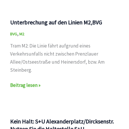
den
Linien
M2,M13,12,BVG
Unterbrechung auf den Linien M2,BVG
,
BVG
M2
Tram M2: Die Linie fährt aufgrund eines
Verkehrsunfalls nicht zwischen Prenzlauer
Allee/Ostseestraße und Heinersdorf, bzw. Am
Steinberg.
Unterbrechung
Beitrag lesen »
auf
den
Linien
M2,BVG
Kein Halt: S+U Alexanderplatz/Dircksenstr.
Nutzen Sie die Haltestelle S+U