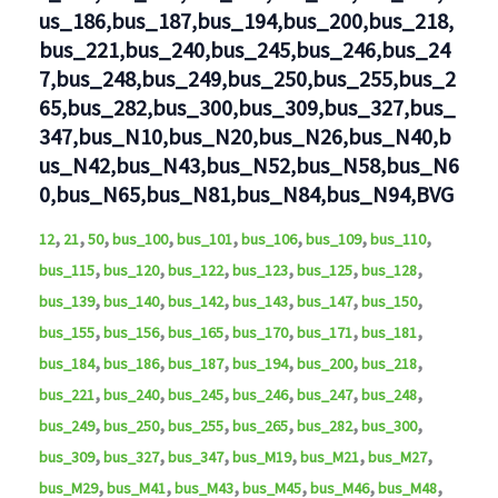
us_186,bus_187,bus_194,bus_200,bus_218,
bus_221,bus_240,bus_245,bus_246,bus_24
7,bus_248,bus_249,bus_250,bus_255,bus_2
65,bus_282,bus_300,bus_309,bus_327,bus_
347,bus_N10,bus_N20,bus_N26,bus_N40,b
us_N42,bus_N43,bus_N52,bus_N58,bus_N6
0,bus_N65,bus_N81,bus_N84,bus_N94,BVG
,
,
,
,
,
,
,
,
12
21
50
bus_100
bus_101
bus_106
bus_109
bus_110
,
,
,
,
,
,
bus_115
bus_120
bus_122
bus_123
bus_125
bus_128
,
,
,
,
,
,
bus_139
bus_140
bus_142
bus_143
bus_147
bus_150
,
,
,
,
,
,
bus_155
bus_156
bus_165
bus_170
bus_171
bus_181
,
,
,
,
,
,
bus_184
bus_186
bus_187
bus_194
bus_200
bus_218
,
,
,
,
,
,
bus_221
bus_240
bus_245
bus_246
bus_247
bus_248
,
,
,
,
,
,
bus_249
bus_250
bus_255
bus_265
bus_282
bus_300
,
,
,
,
,
,
bus_309
bus_327
bus_347
bus_M19
bus_M21
bus_M27
,
,
,
,
,
,
bus_M29
bus_M41
bus_M43
bus_M45
bus_M46
bus_M48