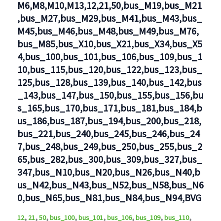
M6,M8,M10,M13,12,21,50,bus_M19,bus_M21
,bus_M27,bus_M29,bus_M41,bus_M43,bus_
M45,bus_M46,bus_M48,bus_M49,bus_M76,
bus_M85,bus_X10,bus_X21,bus_X34,bus_X5
4,bus_100,bus_101,bus_106,bus_109,bus_1
10,bus_115,bus_120,bus_122,bus_123,bus_
125,bus_128,bus_139,bus_140,bus_142,bus
_143,bus_147,bus_150,bus_155,bus_156,bu
s_165,bus_170,bus_171,bus_181,bus_184,b
us_186,bus_187,bus_194,bus_200,bus_218,
bus_221,bus_240,bus_245,bus_246,bus_24
7,bus_248,bus_249,bus_250,bus_255,bus_2
65,bus_282,bus_300,bus_309,bus_327,bus_
347,bus_N10,bus_N20,bus_N26,bus_N40,b
us_N42,bus_N43,bus_N52,bus_N58,bus_N6
0,bus_N65,bus_N81,bus_N84,bus_N94,BVG
,
,
,
,
,
,
,
,
12
21
50
bus_100
bus_101
bus_106
bus_109
bus_110