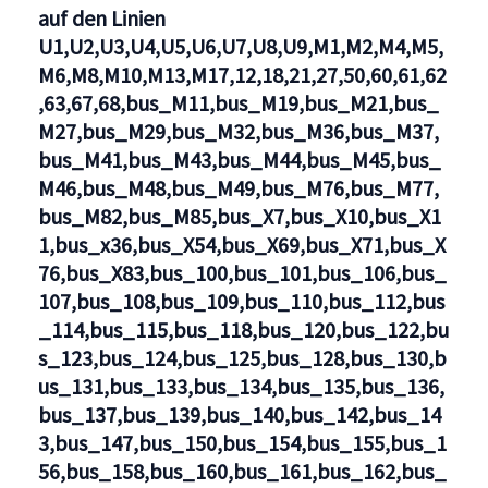
M2,BVG
auf den Linien
U1,U2,U3,U4,U5,U6,U7,U8,U9,M1,M2,M4,M5,
M6,M8,M10,M13,M17,12,18,21,27,50,60,61,62
,63,67,68,bus_M11,bus_M19,bus_M21,bus_
M27,bus_M29,bus_M32,bus_M36,bus_M37,
bus_M41,bus_M43,bus_M44,bus_M45,bus_
M46,bus_M48,bus_M49,bus_M76,bus_M77,
bus_M82,bus_M85,bus_X7,bus_X10,bus_X1
1,bus_x36,bus_X54,bus_X69,bus_X71,bus_X
76,bus_X83,bus_100,bus_101,bus_106,bus_
107,bus_108,bus_109,bus_110,bus_112,bus
_114,bus_115,bus_118,bus_120,bus_122,bu
s_123,bus_124,bus_125,bus_128,bus_130,b
us_131,bus_133,bus_134,bus_135,bus_136,
bus_137,bus_139,bus_140,bus_142,bus_14
3,bus_147,bus_150,bus_154,bus_155,bus_1
56,bus_158,bus_160,bus_161,bus_162,bus_