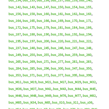
bus_134
bus_135
bus_136
bus_137
bus_139
bus_140
,
,
,
,
,
,
bus_142
bus_143
bus_147
bus_150
bus_154
bus_155
,
,
,
,
,
,
bus_156
bus_158
bus_160
bus_161
bus_162
bus_163
,
,
,
,
,
,
bus_164
bus_165
bus_166
bus_169
bus_170
bus_171
,
,
,
,
,
,
bus_172
bus_175
bus_179
bus_181
bus_184
bus_186
,
,
,
,
,
,
bus_187
bus_188
bus_190
bus_191
bus_192
bus_194
,
,
,
,
,
,
bus_195
bus_197
bus_200
bus_220
bus_221
bus_222
,
,
,
,
,
,
bus_237
bus_240
bus_245
bus_246
bus_247
bus_248
,
,
,
,
,
,
bus_249
bus_250
bus_255
bus_256
bus_259
bus_260
,
,
,
,
,
,
bus_265
bus_269
bus_271
bus_277
bus_282
bus_283
,
,
,
,
,
,
bus_284
bus_285
bus_296
bus_300
bus_347
bus_350
,
,
,
,
,
,
bus_353
bus_371
bus_372
bus_377
bus_395
bus_399
,
,
,
,
,
,
bus_M11
bus_M19
bus_M21
bus_M27
bus_M29
bus_M32
,
,
,
,
,
,
bus_M36
bus_M37
bus_M41
bus_M43
bus_M44
bus_M45
,
,
,
,
,
,
bus_M46
bus_M48
bus_M49
bus_M76
bus_M77
bus_M82
,
,
,
,
,
,
bus_M85
bus_N34
bus_N65
bus_X10
bus_X11
bus_x36
,
,
,
,
,
,
,