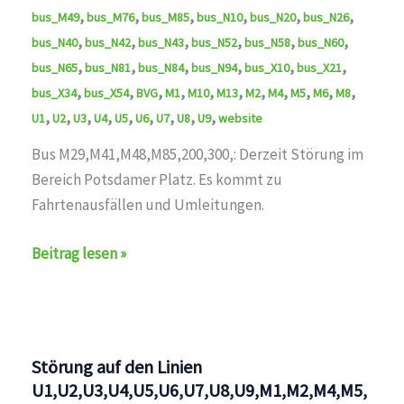
,
,
,
,
,
,
bus_M49
bus_M76
bus_M85
bus_N10
bus_N20
bus_N26
,
,
,
,
,
,
bus_N40
bus_N42
bus_N43
bus_N52
bus_N58
bus_N60
,
,
,
,
,
,
bus_N65
bus_N81
bus_N84
bus_N94
bus_X10
bus_X21
,
,
,
,
,
,
,
,
,
,
,
bus_X34
bus_X54
BVG
M1
M10
M13
M2
M4
M5
M6
M8
,
,
,
,
,
,
,
,
,
U1
U2
U3
U4
U5
U6
U7
U8
U9
website
Bus M29,M41,M48,M85,200,300,: Derzeit Störung im
Bereich Potsdamer Platz. Es kommt zu
Fahrtenausfällen und Umleitungen.
Störung
Beitrag lesen »
auf
den
Linien
U1,U2,U3,U4,U5,U6,U7,U8,U9,M1,M2,M4,M5,M6,M8,M10,
Störung auf den Linien
U1,U2,U3,U4,U5,U6,U7,U8,U9,M1,M2,M4,M5,