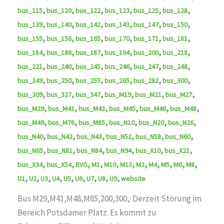
,
,
,
,
,
,
bus_115
bus_120
bus_122
bus_123
bus_125
bus_128
,
,
,
,
,
,
bus_139
bus_140
bus_142
bus_143
bus_147
bus_150
,
,
,
,
,
,
bus_155
bus_156
bus_165
bus_170
bus_171
bus_181
,
,
,
,
,
,
bus_184
bus_186
bus_187
bus_194
bus_200
bus_218
,
,
,
,
,
,
bus_221
bus_240
bus_245
bus_246
bus_247
bus_248
,
,
,
,
,
,
bus_249
bus_250
bus_255
bus_265
bus_282
bus_300
,
,
,
,
,
,
bus_309
bus_327
bus_347
bus_M19
bus_M21
bus_M27
,
,
,
,
,
,
bus_M29
bus_M41
bus_M43
bus_M45
bus_M46
bus_M48
,
,
,
,
,
,
bus_M49
bus_M76
bus_M85
bus_N10
bus_N20
bus_N26
,
,
,
,
,
,
bus_N40
bus_N42
bus_N43
bus_N52
bus_N58
bus_N60
,
,
,
,
,
,
bus_N65
bus_N81
bus_N84
bus_N94
bus_X10
bus_X21
,
,
,
,
,
,
,
,
,
,
,
bus_X34
bus_X54
BVG
M1
M10
M13
M2
M4
M5
M6
M8
,
,
,
,
,
,
,
,
,
U1
U2
U3
U4
U5
U6
U7
U8
U9
website
Bus M29,M41,M48,M85,200,300,: Derzeit Störung im
Bereich Potsdamer Platz. Es kommt zu