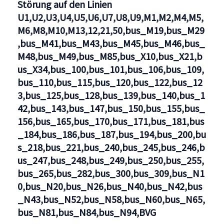
Störung auf den Linien
U1,U2,U3,U4,U5,U6,U7,U8,U9,M1,M2,M4,M5,
M6,M8,M10,M13,12,21,50,bus_M19,bus_M29
,bus_M41,bus_M43,bus_M45,bus_M46,bus_
M48,bus_M49,bus_M85,bus_X10,bus_X21,b
us_X34,bus_100,bus_101,bus_106,bus_109,
bus_110,bus_115,bus_120,bus_122,bus_12
3,bus_125,bus_128,bus_139,bus_140,bus_1
42,bus_143,bus_147,bus_150,bus_155,bus_
156,bus_165,bus_170,bus_171,bus_181,bus
_184,bus_186,bus_187,bus_194,bus_200,bu
s_218,bus_221,bus_240,bus_245,bus_246,b
us_247,bus_248,bus_249,bus_250,bus_255,
bus_265,bus_282,bus_300,bus_309,bus_N1
0,bus_N20,bus_N26,bus_N40,bus_N42,bus
_N43,bus_N52,bus_N58,bus_N60,bus_N65,
bus_N81,bus_N84,bus_N94,BVG