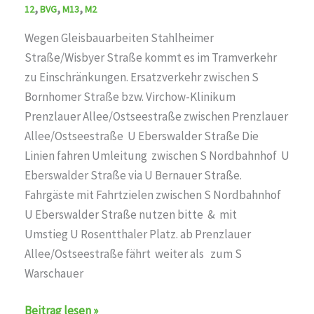
,
,
,
12
BVG
M13
M2
Haltestelle
S+U
Wegen Gleisbauarbeiten Stahlheimer
Alexanderpl./Memhardstr.
Straße/Wisbyer Straße kommt es im Tramverkehr
auf
zu Einschränkungen. Ersatzverkehr zwischen S
den
Bornhomer Straße bzw. Virchow-Klinikum
Linien
Prenzlauer Allee/Ostseestraße zwischen Prenzlauer
M2,BVG
Allee/Ostseestraße U Eberswalder Straße Die
Linien fahren Umleitung zwischen S Nordbahnhof U
Eberswalder Straße via U Bernauer Straße.
Fahrgäste mit Fahrtzielen zwischen S Nordbahnhof
U Eberswalder Straße nutzen bitte & mit
Umstieg U Rosentthaler Platz. ab Prenzlauer
Allee/Ostseestraße fährt weiter als zum S
Warschauer
Sperrung
Beitrag lesen »