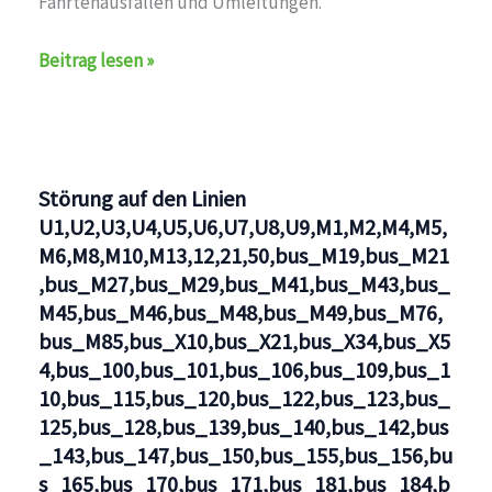
Fahrtenausfällen und Umleitungen.
Störung
Beitrag lesen »
auf
den
Linien
U1,U2,U3,U4,U5,U6,U7,U8,U9,M1,M2,M4,M5,M6,M8,M10,
Störung auf den Linien
U1,U2,U3,U4,U5,U6,U7,U8,U9,M1,M2,M4,M5,
M6,M8,M10,M13,12,21,50,bus_M19,bus_M21
,bus_M27,bus_M29,bus_M41,bus_M43,bus_
M45,bus_M46,bus_M48,bus_M49,bus_M76,
bus_M85,bus_X10,bus_X21,bus_X34,bus_X5
4,bus_100,bus_101,bus_106,bus_109,bus_1
10,bus_115,bus_120,bus_122,bus_123,bus_
125,bus_128,bus_139,bus_140,bus_142,bus
_143,bus_147,bus_150,bus_155,bus_156,bu
s_165,bus_170,bus_171,bus_181,bus_184,b