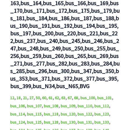
163,bus_164,bus_165,bus_166,bus_169,bus
_170,bus_171,bus_172,bus_175,bus_179,bu
s_181,bus_184,bus_186,bus_187,bus_188,b
us_190,bus_191,bus_192,bus_194,bus_195,
bus_197,bus_200,bus_220,bus_221,bus_22
2,bus_237,bus_240,bus_245,bus_246,bus_2
47,bus_248,bus_249,bus_250,bus_255,bus_
256,bus_259,bus_260,bus_265,bus_269,bus
_271,bus_277,bus_282,bus_283,bus_284,bu
s_285,bus_296,bus_300,bus_347,bus_350,b
us_353,bus_371,bus_372,bus_377,bus_395,
bus_399,bus_N34,bus_N65,BVG
,
,
,
,
,
,
,
,
,
,
,
,
,
12
18
21
27
50
60
61
62
63
67
68
bus_100
bus_101
,
,
,
,
,
,
bus_106
bus_107
bus_108
bus_109
bus_110
bus_112
,
,
,
,
,
,
bus_114
bus_115
bus_118
bus_120
bus_122
bus_123
,
,
,
,
,
,
bus_124
bus_125
bus_128
bus_130
bus_131
bus_133
,
,
,
,
,
,