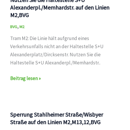
Alexanderpl./Memhardstr. auf den Linien
M2,BVG
,
BVG
M2
Tram M2: Die Linie hält aufgrund eines
Verkehrsunfalls nicht an der Haltestelle S+U
Alexanderplatz/Dircksenstr. Nutzen Sie die
Haltestelle S+U Alexanderpl./Memhardstr..
Kein
Beitrag lesen »
Halt:
S+U
Alexanderplatz/Dircksenstr.
Nutzen
Sperrung Stahlheimer Straße/Wisbyer
Sie
Straße auf den Linien M2,M13,12,BVG
die