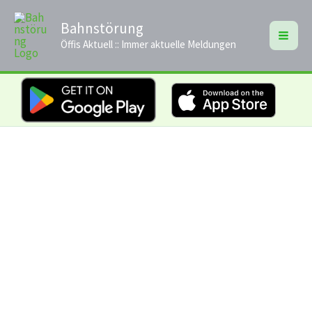
Zum
Bahnstörung
Inhalt
Öffis Aktuell :: Immer aktuelle Meldungen
springen