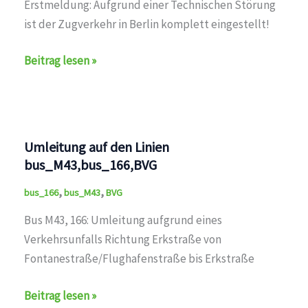
Erstmeldung: Aufgrund einer Technischen Störung
ist der Zugverkehr in Berlin komplett eingestellt!
auf
Beitrag lesen »
den
Linien
U1,U2,U3,U4,U5,U6,U7,U8,U9,M1,M2,M4,M5,M6,M8,M10,
Umleitung auf den Linien
bus_M43,bus_166,BVG
,
,
bus_166
bus_M43
BVG
Bus M43, 166: Umleitung aufgrund eines
Verkehrsunfalls Richtung Erkstraße von
Fontanestraße/Flughafenstraße bis Erkstraße
Umleitung
Beitrag lesen »