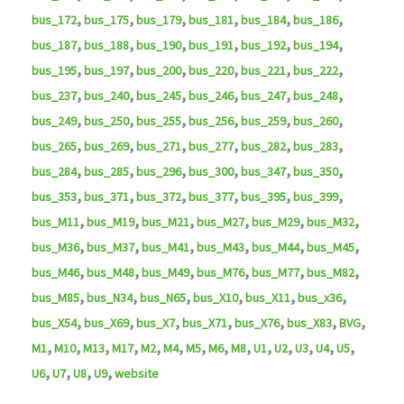
,
,
,
,
,
,
bus_172
bus_175
bus_179
bus_181
bus_184
bus_186
,
,
,
,
,
,
bus_187
bus_188
bus_190
bus_191
bus_192
bus_194
,
,
,
,
,
,
bus_195
bus_197
bus_200
bus_220
bus_221
bus_222
,
,
,
,
,
,
bus_237
bus_240
bus_245
bus_246
bus_247
bus_248
,
,
,
,
,
,
bus_249
bus_250
bus_255
bus_256
bus_259
bus_260
,
,
,
,
,
,
bus_265
bus_269
bus_271
bus_277
bus_282
bus_283
,
,
,
,
,
,
bus_284
bus_285
bus_296
bus_300
bus_347
bus_350
,
,
,
,
,
,
bus_353
bus_371
bus_372
bus_377
bus_395
bus_399
,
,
,
,
,
,
bus_M11
bus_M19
bus_M21
bus_M27
bus_M29
bus_M32
,
,
,
,
,
,
bus_M36
bus_M37
bus_M41
bus_M43
bus_M44
bus_M45
,
,
,
,
,
,
bus_M46
bus_M48
bus_M49
bus_M76
bus_M77
bus_M82
,
,
,
,
,
,
bus_M85
bus_N34
bus_N65
bus_X10
bus_X11
bus_x36
,
,
,
,
,
,
,
bus_X54
bus_X69
bus_X7
bus_X71
bus_X76
bus_X83
BVG
,
,
,
,
,
,
,
,
,
,
,
,
,
,
M1
M10
M13
M17
M2
M4
M5
M6
M8
U1
U2
U3
U4
U5
,
,
,
,
U6
U7
U8
U9
website