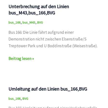
Linien
Unterbrechung auf den Linien
bus_165,bus_166,bus_265,bus_N60,bus_N65,BVG
bus_M43,bus_166,BVG
,
,
bus_166
bus_M43
BVG
Bus 166: Die Linie fährt aufgrund einer
Demonstration nicht zwischen Elsenstraße/S
Treptower Park und U Boddinstraße (Weisestraße).
Unterbrechung
Beitrag lesen »
auf
den
Linien
bus_M43,bus_166,BVG
Umleitung auf den Linien bus_166,BVG
,
bus_166
BVG