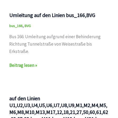
Linien
bus_166,BVG
Umleitung auf den Linien bus_166,BVG
,
bus_166
BVG
Bus 166: Umleitung aufgrund einer Behinderung
Richtung Tunnelstraße von Weisestraße bis
Erkstraße.
Umleitung
Beitrag lesen »
auf
den
Linien
bus_166,BVG
auf den Linien
U1,U2,U3,U4,U5,U6,U7,U8,U9,M1,M2,M4,M5,
M6,M8,M10,M13,M17,12,18,21,27,50,60,61,62