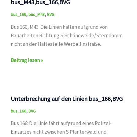
bus_M43,bus_166,BVG
,
,
bus_166
bus_M43
BVG
Bus 166, M43: Die Linien halten aufgrund von
Bauarbeiten Richtung S Schöneweide/Sterndamm
nicht an der Haltestelle Werbellinstraße.
Kein
Beitrag lesen »
Halt:
Werbellinstraße
auf
den
Unterbrechung auf den Linien bus_166,BVG
Linien
,
bus_M43,bus_166,BVG
bus_166
BVG
Bus 166: Die Linie fährt aufgrund eines Polizei-
Einsatzes nicht zwischen S Plänterwald und