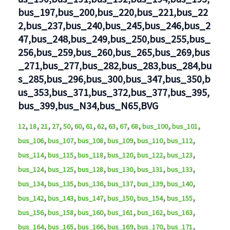
bus_197,bus_200,bus_220,bus_221,bus_22
2,bus_237,bus_240,bus_245,bus_246,bus_2
47,bus_248,bus_249,bus_250,bus_255,bus_
256,bus_259,bus_260,bus_265,bus_269,bus
_271,bus_277,bus_282,bus_283,bus_284,bu
s_285,bus_296,bus_300,bus_347,bus_350,b
us_353,bus_371,bus_372,bus_377,bus_395,
bus_399,bus_N34,bus_N65,BVG
,
,
,
,
,
,
,
,
,
,
,
,
,
12
18
21
27
50
60
61
62
63
67
68
bus_100
bus_101
,
,
,
,
,
,
bus_106
bus_107
bus_108
bus_109
bus_110
bus_112
,
,
,
,
,
,
bus_114
bus_115
bus_118
bus_120
bus_122
bus_123
,
,
,
,
,
,
bus_124
bus_125
bus_128
bus_130
bus_131
bus_133
,
,
,
,
,
,
bus_134
bus_135
bus_136
bus_137
bus_139
bus_140
,
,
,
,
,
,
bus_142
bus_143
bus_147
bus_150
bus_154
bus_155
,
,
,
,
,
,
bus_156
bus_158
bus_160
bus_161
bus_162
bus_163
,
,
,
,
,
,
bus_164
bus_165
bus_166
bus_169
bus_170
bus_171