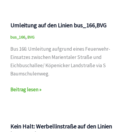
Umleitung auf den Linien bus_166,BVG
,
bus_166
BVG
Bus 166: Umleitung aufgrund eines Feuerwehr-
Einsatzes zwischen Marientaler Straße und
Eichbuschallee/ Köpenicker Landstraße via S
Baumschulenweg.
Umleitung
Beitrag lesen »
auf
den
Linien
bus_166,BVG
Kein Halt: Werbellinstraße auf den Linien