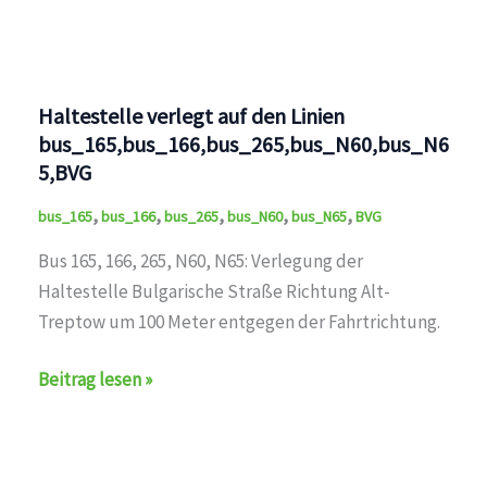
auf
den
Linien
bus_M43,bus_166,BVG
Haltestelle verlegt auf den Linien
bus_165,bus_166,bus_265,bus_N60,bus_N6
5,BVG
,
,
,
,
,
bus_165
bus_166
bus_265
bus_N60
bus_N65
BVG
Bus 165, 166, 265, N60, N65: Verlegung der
Haltestelle Bulgarische Straße Richtung Alt-
Treptow um 100 Meter entgegen der Fahrtrichtung.
Haltestelle
Beitrag lesen »
verlegt
auf
den