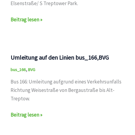
Elsenstraße/ S Treptower Park.
Unterbrechung
Beitrag lesen »
auf
den
Linien
bus_166,BVG
Umleitung auf den Linien bus_166,BVG
,
bus_166
BVG
Bus 166: Umleitung aufgrund eines Verkehrsunfalls
Richtung Weisestraße von Bergaustraße bis Alt-
Treptow.
Umleitung
Beitrag lesen »
auf
den