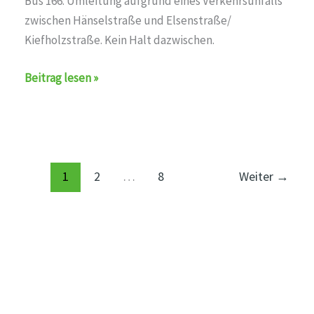
Bus 166: Umleitung aufgrund eines Verkehrsunfalls
zwischen Hänselstraße und Elsenstraße/
Kiefholzstraße. Kein Halt dazwischen.
Umleitung
Beitrag lesen »
auf
den
Linien
bus_166,BVG
1
2
…
8
Weiter
→