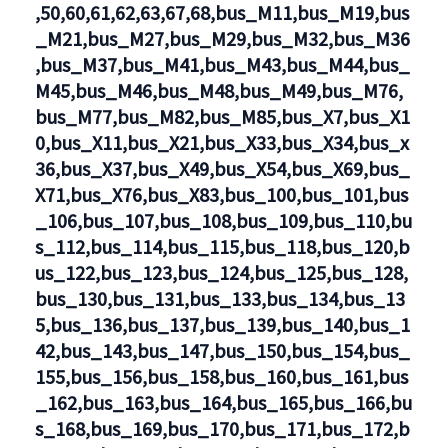
Uhr
,50,60,61,62,63,67,68,bus_M11,bus_M19,bus
bestreikt
_M21,bus_M27,bus_M29,bus_M32,bus_M36
auf
,bus_M37,bus_M41,bus_M43,bus_M44,bus_
M45,bus_M46,bus_M48,bus_M49,bus_M76,
den
bus_M77,bus_M82,bus_M85,bus_X7,bus_X1
Linien
0,bus_X11,bus_X21,bus_X33,bus_X34,bus_x
U1,U2,U3,U5,U6,U7,U8,U9,M1,M2,M4,M5,M6,M6,M8,M10,
36,bus_X37,bus_X49,bus_X54,bus_X69,bus_
X71,bus_X76,bus_X83,bus_100,bus_101,bus
_106,bus_107,bus_108,bus_109,bus_110,bu
s_112,bus_114,bus_115,bus_118,bus_120,b
us_122,bus_123,bus_124,bus_125,bus_128,
bus_130,bus_131,bus_133,bus_134,bus_13
5,bus_136,bus_137,bus_139,bus_140,bus_1
42,bus_143,bus_147,bus_150,bus_154,bus_
155,bus_156,bus_158,bus_160,bus_161,bus
_162,bus_163,bus_164,bus_165,bus_166,bu
s_168,bus_169,bus_170,bus_171,bus_172,b