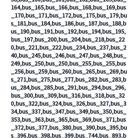
164,bus_165,bus_166,bus_168,bus_169,bus
_170,bus_171,bus_172,bus_175,bus_179,bu
s_181,bus_184,bus_186,bus_187,bus_188,b
us_190,bus_191,bus_192,bus_194,bus_195,
bus_197,bus_200,bus_204,bus_218,bus_22
0,bus_221,bus_222,bus_234,bus_237,bus_2
40,bus_245,bus_246,bus_247,bus_248,bus_
249,bus_250,bus_250,bus_255,bus_255,bus
_256,bus_259,bus_260,bus_265,bus_269,bu
s_271,bus_275,bus_277,bus_282,bus_283,b
us_284,bus_285,bus_291,bus_294,bus_296,
bus_300,bus_309,bus_316,bus_318,bus_32
0,bus_322,bus_324,bus_326,bus_327,bus_3
34,bus_337,bus_347,bus_349,bus_350,bus_
353,bus_363,bus_365,bus_369,bus_371,bus
_372,bus_377,bus_380,bus_390,bus_395,bu
s_396,bus_398,bus_399,bus_744,bus_893,b