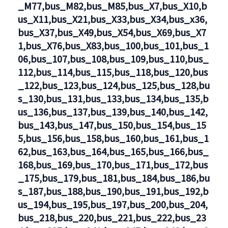
_M77,bus_M82,bus_M85,bus_X7,bus_X10,b
us_X11,bus_X21,bus_X33,bus_X34,bus_x36,
bus_X37,bus_X49,bus_X54,bus_X69,bus_X7
1,bus_X76,bus_X83,bus_100,bus_101,bus_1
06,bus_107,bus_108,bus_109,bus_110,bus_
112,bus_114,bus_115,bus_118,bus_120,bus
_122,bus_123,bus_124,bus_125,bus_128,bu
s_130,bus_131,bus_133,bus_134,bus_135,b
us_136,bus_137,bus_139,bus_140,bus_142,
bus_143,bus_147,bus_150,bus_154,bus_15
5,bus_156,bus_158,bus_160,bus_161,bus_1
62,bus_163,bus_164,bus_165,bus_166,bus_
168,bus_169,bus_170,bus_171,bus_172,bus
_175,bus_179,bus_181,bus_184,bus_186,bu
s_187,bus_188,bus_190,bus_191,bus_192,b
us_194,bus_195,bus_197,bus_200,bus_204,
bus_218,bus_220,bus_221,bus_222,bus_23