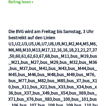
Störung
Beitrag lesen »
behoben
auf
den
Linien
Die BVG wird am Freitag bis Samstag, 3 Uhr
S1,S2,S25,S3,S41,S42,S45,S46,S47,S5,S7,S75,S8,S85
bestreikt auf den Linien
U1,U2,U3,U5,U6,U7,U8,U9,M1,M2,M4,M5,M6,
M6,M8,M10,M13,M17,12,16,16,18,21,21,27,37
,50,60,61,62,63,67,68,bus_M11,bus_M19,bus
_M21,bus_M27,bus_M29,bus_M32,bus_M36
,bus_M37,bus_M41,bus_M43,bus_M44,bus_
M45,bus_M46,bus_M48,bus_M49,bus_M76,
bus_M77,bus_M82,bus_M85,bus_X7,bus_X1
0,bus_X11,bus_X21,bus_X33,bus_X34,bus_x
36,bus_X37,bus_X49,bus_X54,bus_X69,bus_
X71,bus_X76,bus_X83,bus_100,bus_101,bus
_106,bus_107,bus_108,bus_109,bus_110,bu