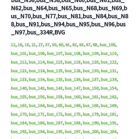
N62,bus_N64,bus_N65,bus_N68,bus_N69,b
us_N70,bus_N77,bus_N81,bus_N84,bus_N8
8,bus_N91,bus_N94,bus_N95,bus_N96,bus
_N97,bus_334R,BVG
,
,
,
,
,
,
,
,
,
,
,
,
,
,
12
16
18
21
27
37
50
60
61
62
63
67
68
bus_100
,
,
,
,
,
,
bus_101
bus_106
bus_107
bus_108
bus_109
bus_110
,
,
,
,
,
,
bus_112
bus_114
bus_115
bus_118
bus_120
bus_122
,
,
,
,
,
,
bus_123
bus_124
bus_125
bus_128
bus_130
bus_131
,
,
,
,
,
,
bus_133
bus_134
bus_135
bus_136
bus_137
bus_139
,
,
,
,
,
,
bus_140
bus_142
bus_143
bus_147
bus_150
bus_154
,
,
,
,
,
,
bus_155
bus_156
bus_158
bus_160
bus_161
bus_162
,
,
,
,
,
,
bus_163
bus_164
bus_165
bus_166
bus_168
bus_169
,
,
,
,
,
,
bus_170
bus_171
bus_172
bus_175
bus_179
bus_181
,
,
,
,
,
,
bus_184
bus_186
bus_187
bus_188
bus_190
bus_191
,
,
,
,
,
,
bus_192
bus_194
bus_195
bus_197
bus_200
bus_204