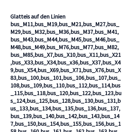
Linien
U1,U2,U3,U5,U6,U7,U8,U9,M1,M2,M4,M5,M6,M6,M8,M10,
Glatteis auf den Linien
bus_M11,bus_M19,bus_M21,bus_M27,bus_
M29,bus_M32,bus_M36,bus_M37,bus_M41,
bus_M43,bus_M44,bus_M45,bus_M46,bus_
M48,bus_M49,bus_M76,bus_M77,bus_M82,
bus_M85,bus_X7,bus_X10,bus_X11,bus_X21
,bus_X33,bus_X34,bus_x36,bus_X37,bus_X4
9,bus_X54,bus_X69,bus_X71,bus_X76,bus_X
83,bus_100,bus_101,bus_106,bus_107,bus_
108,bus_109,bus_110,bus_112,bus_114,bus
_115,bus_118,bus_120,bus_122,bus_123,bu
s_124,bus_125,bus_128,bus_130,bus_131,b
us_133,bus_134,bus_135,bus_136,bus_137,
bus_139,bus_140,bus_142,bus_143,bus_14
7,bus_150,bus_154,bus_155,bus_156,bus_1
58,bus_160,bus_161,bus_162,bus_163,bus_