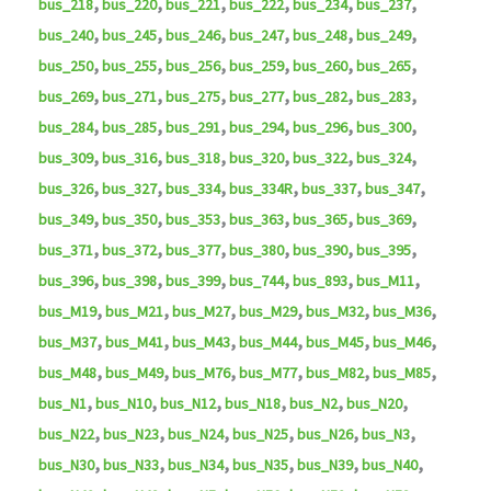
,
,
,
,
,
,
bus_218
bus_220
bus_221
bus_222
bus_234
bus_237
,
,
,
,
,
,
bus_240
bus_245
bus_246
bus_247
bus_248
bus_249
,
,
,
,
,
,
bus_250
bus_255
bus_256
bus_259
bus_260
bus_265
,
,
,
,
,
,
bus_269
bus_271
bus_275
bus_277
bus_282
bus_283
,
,
,
,
,
,
bus_284
bus_285
bus_291
bus_294
bus_296
bus_300
,
,
,
,
,
,
bus_309
bus_316
bus_318
bus_320
bus_322
bus_324
,
,
,
,
,
,
bus_326
bus_327
bus_334
bus_334R
bus_337
bus_347
,
,
,
,
,
,
bus_349
bus_350
bus_353
bus_363
bus_365
bus_369
,
,
,
,
,
,
bus_371
bus_372
bus_377
bus_380
bus_390
bus_395
,
,
,
,
,
,
bus_396
bus_398
bus_399
bus_744
bus_893
bus_M11
,
,
,
,
,
,
bus_M19
bus_M21
bus_M27
bus_M29
bus_M32
bus_M36
,
,
,
,
,
,
bus_M37
bus_M41
bus_M43
bus_M44
bus_M45
bus_M46
,
,
,
,
,
,
bus_M48
bus_M49
bus_M76
bus_M77
bus_M82
bus_M85
,
,
,
,
,
,
bus_N1
bus_N10
bus_N12
bus_N18
bus_N2
bus_N20
,
,
,
,
,
,
bus_N22
bus_N23
bus_N24
bus_N25
bus_N26
bus_N3
,
,
,
,
,
,
bus_N30
bus_N33
bus_N34
bus_N35
bus_N39
bus_N40