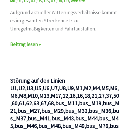
,
,
,
,
,
,
,
,
,
M8
U1
U2
U3
U5
U6
U7
U8
U9
website
Aufgrund aktueller Witterungsverhältnisse kommt
es im gesamten Streckennetz zu
Unregelmäßigkeiten und Fahrtausfällen.
Unregelmäßigkeiten
Beitrag lesen »
auf
den
Linien
U1,U2,U3,U5,U6,U7,U8,U9,M1,M2,M4,M5,M6,M6,M8,M10,
Störung auf den Linien
U1,U2,U3,U5,U6,U7,U8,U9,M1,M2,M4,M5,M6,
M6,M8,M10,M13,M17,12,16,16,18,21,27,37,50
,60,61,62,63,67,68,bus_M11,bus_M19,bus_M
21,bus_M27,bus_M29,bus_M32,bus_M36,bu
s_M37,bus_M41,bus_M43,bus_M44,bus_M4
5,bus_M46,bus_M48,bus_M49,bus_M76,bus