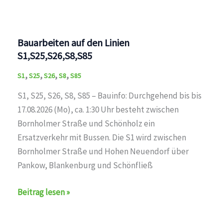
Bauarbeiten auf den Linien
S1,S25,S26,S8,S85
,
,
,
,
S1
S25
S26
S8
S85
S1, S25, S26, S8, S85 – Bauinfo: Durchgehend bis bis
17.08.2026 (Mo), ca. 1:30 Uhr besteht zwischen
Bornholmer Straße und Schönholz ein
Ersatzverkehr mit Bussen. Die S1 wird zwischen
Bornholmer Straße und Hohen Neuendorf über
Pankow, Blankenburg und Schönfließ
Bauarbeiten
Beitrag lesen »
auf
den