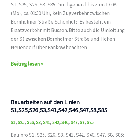
S1, S25, S26, S8, S85 Durchgehend bis zum 17.08.
(Mo), ca. 01:30 Uhr, kein Zugverkehr zwischen
Bornholmer Straße Schönholz. Es besteht ein
Ersatzverkehr mit Bussen. Bitte auch die Umleitung
der S1 zwischen Bornholmer Straße und Hohen
Neuendorf über Pankow beachten.
Bauarbeiten
Beitrag lesen »
auf
den
Linien
S1,S25,S26,S8,S85
Bauarbeiten auf den Linien
S1,S25,S26,S3,S41,S42,S46,S47,S8,S85
,
,
,
,
,
,
,
,
,
S1
S25
S26
S3
S41
S42
S46
S47
S8
S85
Bauinfo S1, S25, S26, S3, S41, S42, S46, S47, S8, S85: