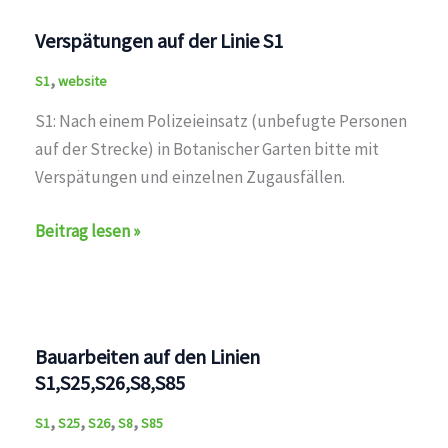
S1,S25,S26,S8,S85
Verspätungen auf der Linie S1
,
S1
website
S1: Nach einem Polizeieinsatz (unbefugte Personen
auf der Strecke) in Botanischer Garten bitte mit
Verspätungen und einzelnen Zugausfällen.
Verspätungen
Beitrag lesen »
auf
der
Linie
S1
Bauarbeiten auf den Linien
S1,S25,S26,S8,S85
,
,
,
,
S1
S25
S26
S8
S85