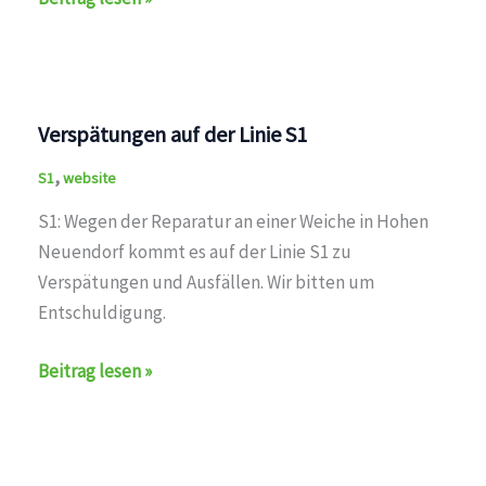
auf
der
Linie
S1
Verspätungen auf der Linie S1
,
S1
website
S1: Wegen der Reparatur an einer Weiche in Hohen
Neuendorf kommt es auf der Linie S1 zu
Verspätungen und Ausfällen. Wir bitten um
Entschuldigung.
Verspätungen
Beitrag lesen »
auf
der
Linie