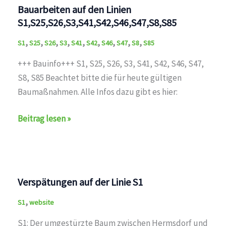
S1
Bauarbeiten auf den Linien
S1,S25,S26,S3,S41,S42,S46,S47,S8,S85
,
,
,
,
,
,
,
,
,
S1
S25
S26
S3
S41
S42
S46
S47
S8
S85
+++ Bauinfo+++ S1, S25, S26, S3, S41, S42, S46, S47,
S8, S85 Beachtet bitte die für heute gültigen
Baumaßnahmen. Alle Infos dazu gibt es hier:
Bauarbeiten
Beitrag lesen »
auf
den
Linien
S1,S25,S26,S3,S41,S42,S46,S47,S8,S85
Verspätungen auf der Linie S1
,
S1
website
S1: Der umgestürzte Baum zwischen Hermsdorf und