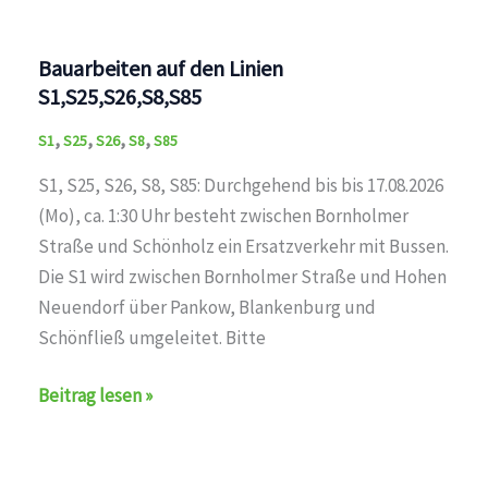
Linien
S1,S25,S26,S8,S85
Bauarbeiten auf den Linien
S1,S25,S26,S8,S85
,
,
,
,
S1
S25
S26
S8
S85
S1, S25, S26, S8, S85: Durchgehend bis bis 17.08.2026
(Mo), ca. 1:30 Uhr besteht zwischen Bornholmer
Straße und Schönholz ein Ersatzverkehr mit Bussen.
Die S1 wird zwischen Bornholmer Straße und Hohen
Neuendorf über Pankow, Blankenburg und
Schönfließ umgeleitet. Bitte
Bauarbeiten
Beitrag lesen »
auf
den
Linien