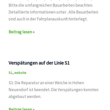
Bitte die umfangreichen Bauarbeiten beachten.
Detaillierte Informationen unter . Alle Bauarbeiten
sind auch in der Fahrplanauskunft hinterlegt.
Bauarbeiten
Beitrag lesen »
auf
den
Linien
S1,S25,S26,S3,S41,S42,S46,S47,S8,S85
Verspätungen auf der Linie S1
,
S1
website
S1: Die Reparatur an einer Weiche in Hohen
Neuendorf ist beendet. Die Verspätungen konnten
abgebaut werden.
Verspätungen
Beitrag lesen »