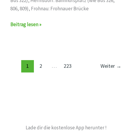
Bus 322), Hermsdorf: Bahnhofsplatz (wie Bus 326,
806, 809), Frohnau: Frohnauer Brücke
Ersatzverkehr
Beitrag lesen »
auf
der
Linie
S1
1
2
…
223
Weiter
→
Lade dir die kostenlose App herunter !