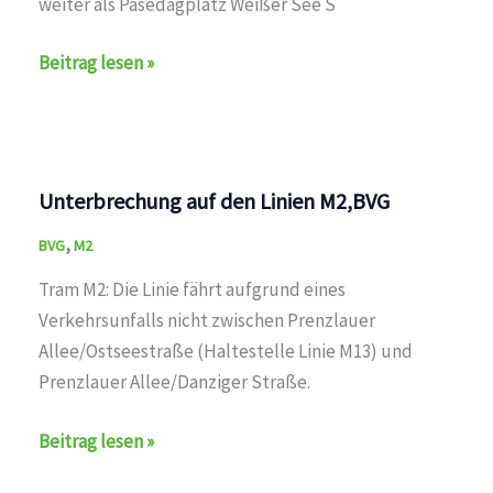
weiter als Pasedagplatz Weißer See S
Sperrung
Beitrag lesen »
wegen
Bauarbeiten
auf
den
Unterbrechung auf den Linien M2,BVG
Linien
,
M2,M10,M13,12,BVG
BVG
M2
Tram M2: Die Linie fährt aufgrund eines
Verkehrsunfalls nicht zwischen Prenzlauer
Allee/Ostseestraße (Haltestelle Linie M13) und
Prenzlauer Allee/Danziger Straße.
Unterbrechung
Beitrag lesen »
auf