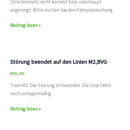
Streckennetz nicht korrekt bzw. überhaupt
angezeigt. Bitte nutzen Sie den Fahrplanaushang.
Technische
Beitrag lesen »
Störung
auf
den
Linien
Störung beendet auf den Linien M2,BVG
M1,M2,M4,M5,M6,M8,M10,M13,M17,12,21,27,50,60,61,62,6
,
BVG
M2
Tram M2: Die Störung ist beendet. Die Linie fährt
noch unregelmäßig.
Störung
Beitrag lesen »
beendet
auf