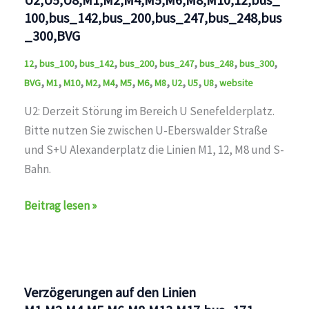
100,bus_142,bus_200,bus_247,bus_248,bus
_300,BVG
,
,
,
,
,
,
,
12
bus_100
bus_142
bus_200
bus_247
bus_248
bus_300
,
,
,
,
,
,
,
,
,
,
,
BVG
M1
M10
M2
M4
M5
M6
M8
U2
U5
U8
website
U2: Derzeit Störung im Bereich U Senefelderplatz.
Bitte nutzen Sie zwischen U-Eberswalder Straße
und S+U Alexanderplatz die Linien M1, 12, M8 und S-
Bahn.
Störung
Beitrag lesen »
auf
den
Linien
U2,U5,U8,M1,M2,M4,M5,M6,M8,M10,12,bus_100,bus_142
Verzögerungen auf den Linien