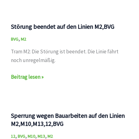
Störung beendet auf den Linien M2,BVG
,
BVG
M2
Tram M2: Die Störung ist beendet. Die Linie fährt
noch unregelmäßig.
Störung
Beitrag lesen »
beendet
auf
den
Linien
Sperrung wegen Bauarbeiten auf den Linien
M2,BVG
M2,M10,M13,12,BVG
,
,
,
,
12
BVG
M10
M13
M2