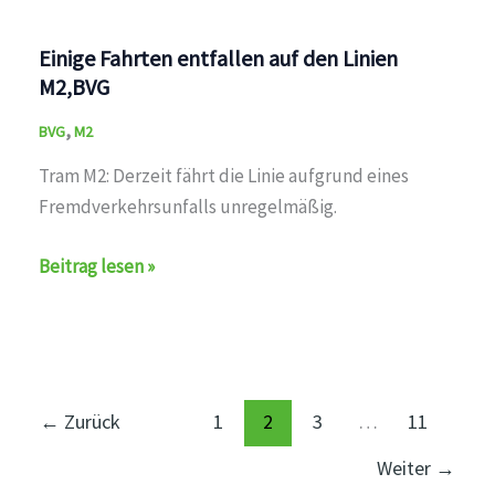
den
Linien
Einige Fahrten entfallen auf den Linien
M2,BVG
M2,BVG
,
BVG
M2
Tram M2: Derzeit fährt die Linie aufgrund eines
Fremdverkehrsunfalls unregelmäßig.
Einige
Beitrag lesen »
Fahrten
entfallen
auf
den
Linien
←
Zurück
1
2
3
…
11
M2,BVG
Weiter
→