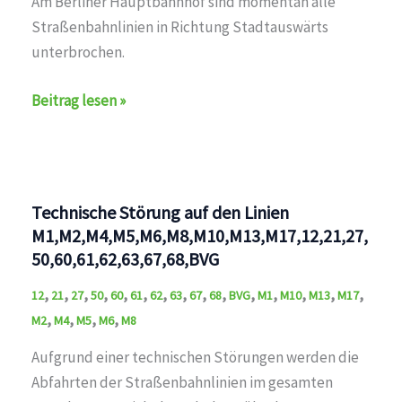
Am Berliner Hauptbahnhof sind momentan alle
Straßenbahnlinien in Richtung Stadtauswärts
unterbrochen.
Zugverkehr
Beitrag lesen »
unterbrochen
auf
den
Linien
Technische Störung auf den Linien
M1,M2,M4,M5,M6,M8,M10,M13,M17,12,16,18,21,27,37,50,60
M1,M2,M4,M5,M6,M8,M10,M13,M17,12,21,27,
50,60,61,62,63,67,68,BVG
,
,
,
,
,
,
,
,
,
,
,
,
,
,
,
12
21
27
50
60
61
62
63
67
68
BVG
M1
M10
M13
M17
,
,
,
,
M2
M4
M5
M6
M8
Aufgrund einer technischen Störungen werden die
Abfahrten der Straßenbahnlinien im gesamten