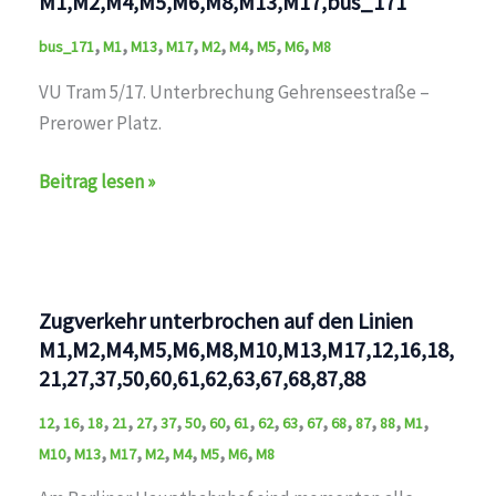
M1,M2,M4,M5,M6,M8,M13,M17,bus_171
,
,
,
,
,
,
,
,
bus_171
M1
M13
M17
M2
M4
M5
M6
M8
VU Tram 5/17. Unterbrechung Gehrenseestraße –
Prerower Platz.
Verzögerungen
Beitrag lesen »
auf
den
Linien
M1,M2,M4,M5,M6,M8,M13,M17,bus_171
Zugverkehr unterbrochen auf den Linien
M1,M2,M4,M5,M6,M8,M10,M13,M17,12,16,18,
21,27,37,50,60,61,62,63,67,68,87,88
,
,
,
,
,
,
,
,
,
,
,
,
,
,
,
,
12
16
18
21
27
37
50
60
61
62
63
67
68
87
88
M1
,
,
,
,
,
,
,
M10
M13
M17
M2
M4
M5
M6
M8