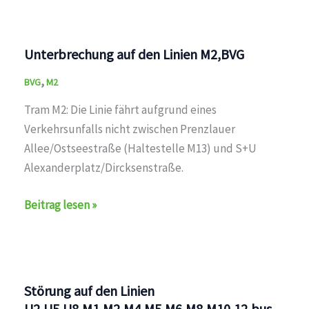
den
Linien
M2,BVG
Unterbrechung auf den Linien M2,BVG
,
BVG
M2
Tram M2: Die Linie fährt aufgrund eines
Verkehrsunfalls nicht zwischen Prenzlauer
Allee/Ostseestraße (Haltestelle M13) und S+U
Alexanderplatz/Dircksenstraße.
Unterbrechung
Beitrag lesen »
auf
den
Linien
M2,BVG
Störung auf den Linien
U2,U5,U8,M1,M2,M4,M5,M6,M8,M10,12,bus_