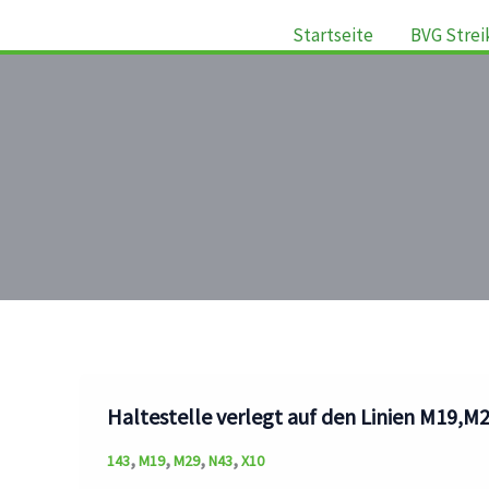
Startseite
BVG Strei
Haltestelle verlegt auf den Linien M19,M
,
,
,
,
143
M19
M29
N43
X10