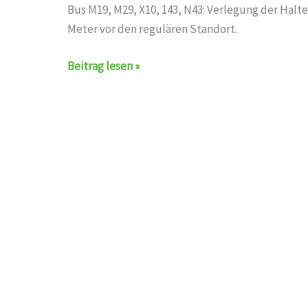
Bus M19, M29, X10, 143, N43: Verlegung der Halt
Meter vor den regulären Standort.
Haltestelle
Beitrag lesen »
verlegt
auf
den
Linien
M19,M29,X10,143,N43