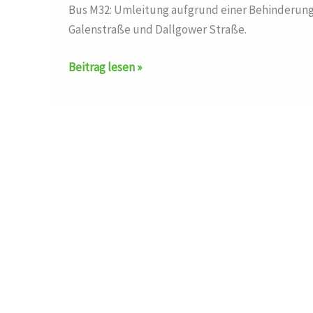
Bus M32: Umleitung aufgrund einer Behinderun
Galenstraße und Dallgower Straße.
Umleitung
Beitrag lesen »
auf
der
Linie
M32