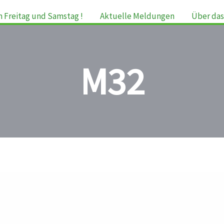
m Freitag und Samstag !
Aktuelle Meldungen
Über das
M32