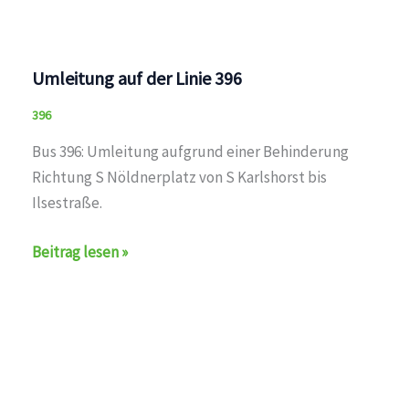
Umleitung auf der Linie 396
396
Bus 396: Umleitung aufgrund einer Behinderung
Richtung S Nöldnerplatz von S Karlshorst bis
Ilsestraße.
Umleitung
Beitrag lesen »
auf
der
Linie
396