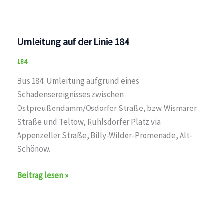
Umleitung auf der Linie 184
184
Bus 184: Umleitung aufgrund eines
Schadensereignisses zwischen
Ostpreußendamm/Osdorfer Straße, bzw. Wismarer
Straße und Teltow, Ruhlsdorfer Platz via
Appenzeller Straße, Billy-Wilder-Promenade, Alt-
Schönow.
Umleitung
Beitrag lesen »
auf
der
Linie