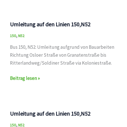
Umleitung auf den Linien 150,N52
,
150
N52
Bus 150, N52: Umleitung aufgrund von Bauarbeiten
Richtung Osloer Straße von Granatenstraße bis
Ritterlandweg/Soldiner Straße via Koloniestraße.
Umleitung
Beitrag lesen »
auf
den
Linien
150,N52
Umleitung auf den Linien 150,N52
,
150
N52