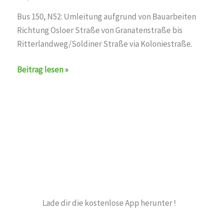
Bus 150, N52: Umleitung aufgrund von Bauarbeiten
Richtung Osloer Straße von Granatenstraße bis
Ritterlandweg/Soldiner Straße via Koloniestraße.
Umleitung
Beitrag lesen »
auf
den
Linien
150,N52
Lade dir die kostenlose App herunter !