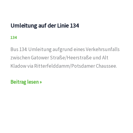
Umleitung auf der Linie 134
134
Bus 134: Umleitung aufgrund eines Verkehrsunfalls
zwischen Gatower Straße/Heerstraße und Alt
Kladow via Ritterfelddamm/Potsdamer Chaussee.
Umleitung
Beitrag lesen »
auf
der
Linie
134