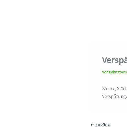
Verspä
Von
Bahnstoer
S5, S7, S75 
Verspätunge
ZURÜCK