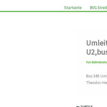
Startseite
BVG Strei
Umleit
U2,bu
Von
Bahnstoer
Bus 349: Um
Theodor-Heu
ZURÜCK