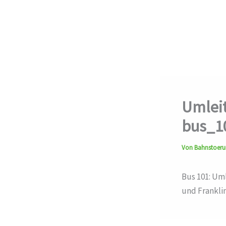
Umleit
bus_1
Von
Bahnstoer
Bus 101: Um
und Frankli