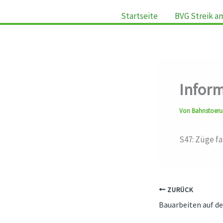
Startseite
BVG Streik a
Inform
Von
Bahnstoer
S47: Züge f
ZURÜCK