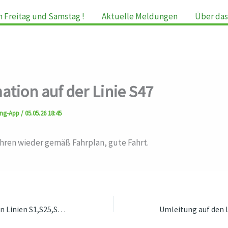
m Freitag und Samstag !
Aktuelle Meldungen
Über das
ation auf der Linie S47
ung-App
/
05.05.26 18:45
ahren wieder gemäß Fahrplan, gute Fahrt.
Bauarbeiten auf den Linien S1,S25,S3,S46,S5,S7,S8,S85,S9