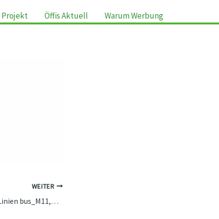
 Projekt
Öffis Aktuell
Warum Werbung
WEITER
Umleitung auf den Linien bus_M11,BVG