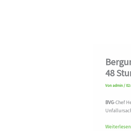
Bergun
48 Stu
Von
admin
/
02.
BVG
-Chef He
Unfallursac
Weiterlesen