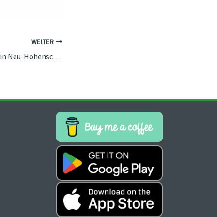
WEITER
Straßenbahnunfall in Neu-Hohenschönhausen: Bezirksamt dankt Einsatzkräften – Berlin.de