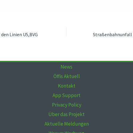
 den Linien U5,BVG
News
Öffis Aktuell
Kontakt
App Support
Privacy Policy
Über das Projekt
Aktuelle Meldungen