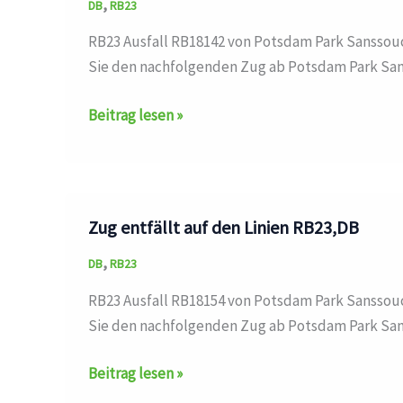
,
DB
RB23
RB23 Ausfall RB18142 von Potsdam Park Sanssouc
Sie den nachfolgenden Zug ab Potsdam Park Sans
Zug
Beitrag lesen »
entfällt
auf
den
Linien
Zug entfällt auf den Linien RB23,DB
RB23,DB
,
DB
RB23
RB23 Ausfall RB18154 von Potsdam Park Sanssouc
Sie den nachfolgenden Zug ab Potsdam Park Sans
Zug
Beitrag lesen »
entfällt