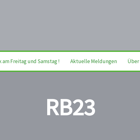
k am Freitag und Samstag !
Aktuelle Meldungen
Über 
RB23