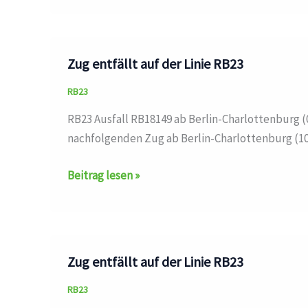
auf
den
Linien
Zug entfällt auf der Linie RB23
RB23,DB
RB23
RB23 Ausfall RB18149 ab Berlin-Charlottenburg (
nachfolgenden Zug ab Berlin-Charlottenburg (10:
Zug
Beitrag lesen »
entfällt
auf
der
Linie
Zug entfällt auf der Linie RB23
RB23
RB23