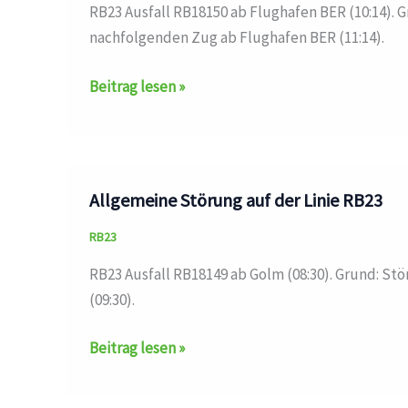
RB23 Ausfall RB18150 ab Flughafen BER (10:14). 
nachfolgenden Zug ab Flughafen BER (11:14).
Zug
Beitrag lesen »
entfällt
auf
der
Linie
Allgemeine Störung auf der Linie RB23
RB23
RB23
RB23 Ausfall RB18149 ab Golm (08:30). Grund: S
(09:30).
Allgemeine
Beitrag lesen »
Störung
auf